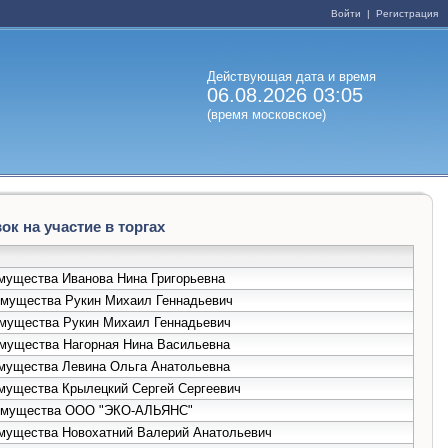
Войти
|
Регистрация
Действующая дата и время
06.08.2026 03:05
(время московское)
к на участие в торгах
имущества Иванова Нина Григорьевна
 имущества Рукин Михаил Геннадьевич
 имущества Рукин Михаил Геннадьевич
 имущества Нагорная Нина Васильевна
 имущества Левина Ольга Анатольевна
имущества Крылецкий Сергей Сергеевич
е имущества ООО "ЭКО-АЛЬЯНС"
 имущества Новохатний Валерий Анатольевич