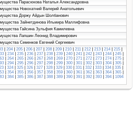
 имущества Парасюкова Наталья Александровна
 имущества Новохатний Валерий Анатольевич
 имущества Доржу Айдын Шолбанович
е имущества Зайнетдинова Ильмира Маллифовна
 имущества Гайсина Зульфия Камилевна
 имущества Лапшин Леонид Владимирович
 имущества Семенков Евгений Сергеевич
03
|
204
|
205
|
206
|
207
|
208
|
209
|
210
|
211
|
212
|
213
|
214
|
215
|
33
|
234
|
235
|
236
|
237
|
238
|
239
|
240
|
241
|
242
|
243
|
244
|
245
|
63
|
264
|
265
|
266
|
267
|
268
|
269
|
270
|
271
|
272
|
273
|
274
|
275
|
93
|
294
|
295
|
296
|
297
|
298
|
299
|
300
|
301
|
302
|
303
|
304
|
305
|
23
|
324
|
325
|
326
|
327
|
328
|
329
|
330
|
331
|
332
|
333
|
334
|
335
|
53
|
354
|
355
|
356
|
357
|
358
|
359
|
360
|
361
|
362
|
363
|
364
|
365
|
83
|
384
|
385
|
386
|
387
|
388
|
389
|
390
|
391
|
392
|
393
|
394
|
1094