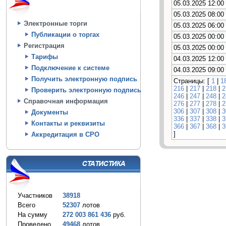
05.03.2025 12:00
05.03.2025 08:00
Электронные торги
05.03.2025 06:00
Публикации о торгах
05.03.2025 00:00
Регистрация
05.03.2025 00:00
Тарифы
04.03.2025 12:00
Подключение к системе
04.03.2025 09:00
Получить электронную подпись
Страницы: [
1
|
1
216
|
217
|
218
|
2
Проверить электронную подпись
246
|
247
|
248
|
2
Справочная информация
276
|
277
|
278
|
2
306
|
307
|
308
|
3
Документы
336
|
337
|
338
|
3
Контакты и реквизиты
366
|
367
|
368
|
3
]
Аккредитация в СРО
Участников
38918
Всего
52307
лотов
На сумму
272 003 861 436
руб.
Проведено
49468
лотов