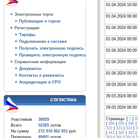
01.04.2024 10:00
Электронные торги
01.04.2024 06:00
Публикации о торгах
01.04.2024 00:00
Регистрация
Тарифы
01.04.2024 00:00
Подключение к системе
Получить электронную подпись
01.04.2024 00:00
Проверить электронную подпись
01.04.2024 00:00
Справочная информация
Документы
01.04.2024 00:00
Контакты и реквизиты
Аккредитация в СРО
29.03.2024 10:00
29.03.2024 08:00
29.03.2024 08:00
Страницы: [
1
|
2
Участников
38929
|
304
|
305
|
306
|
Всего
52365
лотов
322
|
323
|
324
|
3
На сумму
272 034 862 851
руб.
|
341
|
342
|
343
|
Проведено
49491
лотов
359
|
360
|
361
|
3