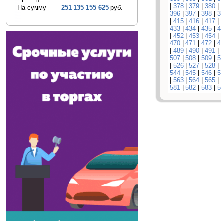
|
378
|
379
|
380
|
На сумму
251 135 155 625
руб.
396
|
397
|
398
|
3
|
415
|
416
|
417
|
433
|
434
|
435
|
4
|
452
|
453
|
454
|
470
|
471
|
472
|
4
|
489
|
490
|
491
|
507
|
508
|
509
|
5
|
526
|
527
|
528
|
544
|
545
|
546
|
5
|
563
|
564
|
565
|
581
|
582
|
583
|
5