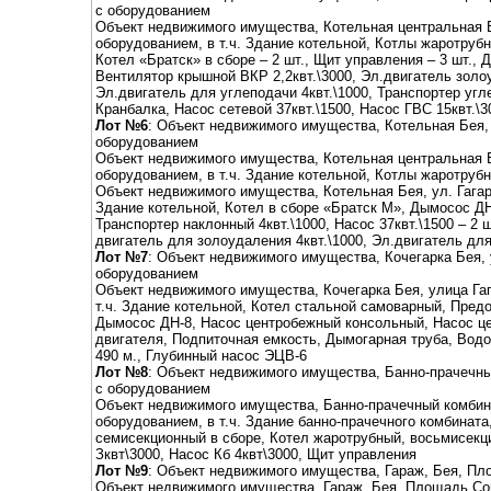
с оборудованием
Объект недвижимого имущества, Котельная центральная Бе
оборудованием, в т.ч. Здание котельной, Котлы жаротруб
Котел «Братск» в сборе – 2 шт., Щит управления – 3 шт., 
Вентилятор крышной ВКР 2,2квт.\3000, Эл.двигатель золоу
Эл.двигатель для углеподачи 4квт.\1000, Транспортер угле
Кранбалка, Насос сетевой 37квт.\1500, Насос ГВС 15квт.\3
Лот №6
: Объект недвижимого имущества, Котельная Бея, 
оборудованием
Объект недвижимого имущества, Котельная центральная Бе
оборудованием, в т.ч. Здание котельной, Котлы жаротруб
Объект недвижимого имущества, Котельная Бея, ул. Гагари
Здание котельной, Котел в сборе «Братск М», Дымосос ДН
Транспортер наклонный 4квт.\1000, Насос 37квт.\1500 – 2 
двигатель для золоудаления 4квт.\1000, Эл.двигатель для
Лот №7
: Объект недвижимого имущества, Кочегарка Бея, у
оборудованием
Объект недвижимого имущества, Кочегарка Бея, улица Гаг
т.ч. Здание котельной, Котел стальной самоварный, Пред
Дымосос ДН-8, Насос центробежный консольный, Насос ц
двигателя, Подпиточная емкость, Дымогарная труба, Вод
490 м., Глубинный насос ЭЦВ-6
Лот №8
: Объект недвижимого имущества, Банно-прачечный
с оборудованием
Объект недвижимого имущества, Банно-прачечный комбина
оборудованием, в т.ч. Здание банно-прачечного комбината
семисекционный в сборе, Котел жаротрубный, восьмисекц
Зквт\3000, Насос Кб 4квт\3000, Щит управления
Лот №9
: Объект недвижимого имущества, Гараж, Бея, П
Объект недвижимого имущества, Гараж, Бея, Площадь Сов