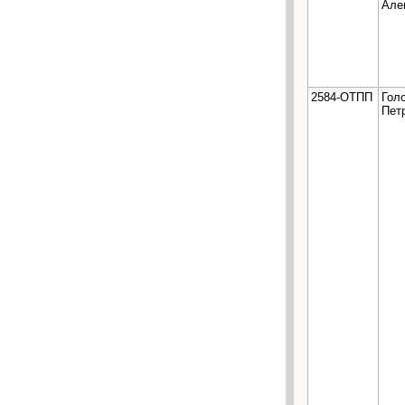
Але
2584-ОТПП
Гол
Пет