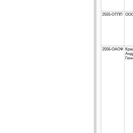
2555-ОТПП
ООО
2556-ОАОФ
Кра
Анд
Ген