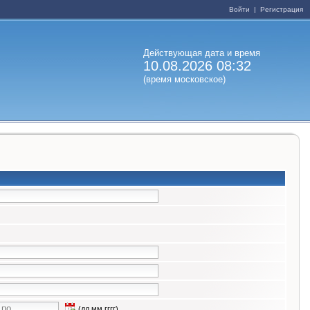
Войти
|
Регистрация
Действующая дата и время
10.08.2026 08:32
(время московское)
(дд.мм.гггг)