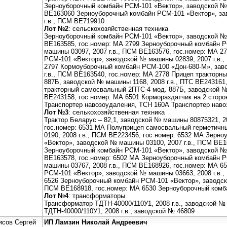
Зерноуборочный комбайн РСМ-101 «Вектор», заводской № 
ВЕ163060 Зерноуборочный комбайн РСМ-101 «Вектор», за
г.в., ПСМ ВЕ719910
Лот №2
: сельскохозяйственная техника
Зерноуборочный комбайн РСМ-101 «Вектор», заводской № 
ВЕ163585, гос.номер: МА 2799 Зерноуборочный комбайн 
машины 03097, 2007 г.в., ПСМ ВЕ163576, гос.номер: МА 2
РСМ-101 «Вектор», заводской № машины 02839, 2007 г.в.
2797 Кормоуборочный комбайн РСМ-100 «Дон-680-М», зав
г.в., ПСМ ВЕ163540, гос.номер: МА 2778 Прицеп тракторн
887Б, заводской № машины 1168, 2008 г.в., ПТС ВЕ243161,
тракторный самосвальный 2ПТС-4 мод. 887Б, заводской № 
ВЕ243158, гос.номер: МА 6501 Кормораздатчик на 2 сторо
Транспортер навозоудаления, ТСН 160А Транспортер навоз
Лот №3
: селькохозяйственная техника
Трактор Беларус – 82,1, заводской № машины 80875321, 2
гос.номер: 6531 МА Полуприцеп самосвальный герметичн
0190, 2008 г.в., ПСМ ВЕ223456, гос.номер: 6532 МА Зерн
«Вектор», заводской № машины 03100, 2007 г.в., ПСМ ВЕ1
Зерноуборочный комбайн РСМ-101 «Вектор», заводской № 
ВЕ163578, гос.номер: 6502 МА Зерноуборочный комбайн 
машины 03767, 2008 г.в., ПСМ ВЕ168926, гос.номер: МА 6
РСМ-101 «Вектор», заводской № машины 03663, 2008 г.в.
6526 Зерноуборочный комбайн РСМ-101 «Вектор», заводско
ПСМ ВЕ168918, гос.номер: МА 6530 Зерноуборочный комба
Лот №4
: трансформаторы
Трансформатор ТДТН-40000/110У1, 2008 г.в., заводской 
ТДТН-40000/110У1, 2008 г.в., заводской № 46809
исов Сергей
ИП Ламзин Николай Андреевич