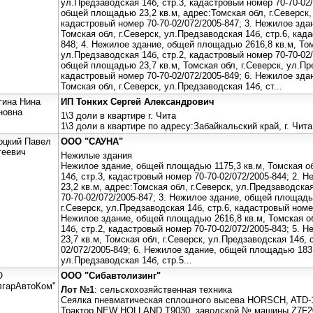
ул.Предзаводская 14б, стр.3, кадастровый номер 70-70-02/
общей площадью 23,2 кв.м, адрес:Томская обл, г.Северск,
кадастровый номер 70-70-02/072/2005-847; 3. Нежилое зда
Томская обл, г.Северск, ул.Предзаводская 14б, стр.6, кад
848; 4. Нежилое здание, общей площадью 2616,8 кв.м, Том
ул.Предзаводская 14б, стр.2, кадастровый номер 70-70-02/
общей площадью 23,7 кв.м, Томская обл, г.Северск, ул.Пр
кадастровый номер 70-70-02/072/2005-849; 6. Нежилое зда
Томская обл, г.Северск, ул.Предзаводская 14б, ст...
гина Нина
ИП Тонких Сергей Александрович
новна
1\3 доли в квартире г. Чита
1\3 доли в квартире по адресу:Забайкальский край, г. Чита
оцкий Павел
ООО "САУНА"
геевич
Нежилые здания
Нежилое здание, общей площадью 1175,3 кв.м, Томская об
14б, стр.3, кадастровый номер 70-70-02/072/2005-844; 2.
23,2 кв.м, адрес:Томская обл, г.Северск, ул.Предзаводска
70-70-02/072/2005-847; 3. Нежилое здание, общей площадь
г.Северск, ул.Предзаводская 14б, стр.6, кадастровый номер
Нежилое здание, общей площадью 2616,8 кв.м, Томская об
14б, стр.2, кадастровый номер 70-70-02/072/2005-843; 5.
23,7 кв.м, Томская обл, г.Северск, ул.Предзаводская 14б, 
02/072/2005-849; 6. Нежилое здание, общей площадью 183,1
ул.Предзаводская 14б, стр.5...
О
ООО "Сибавтолизинг"
лгарАвтоКом"
Лот №1
: сельскохозяйственная техника
Сеялка пневматическая сплошного высева HORSCH, ATD-1
Трактор NEW HOLLAND Т9030, заводской № машины Z7F20