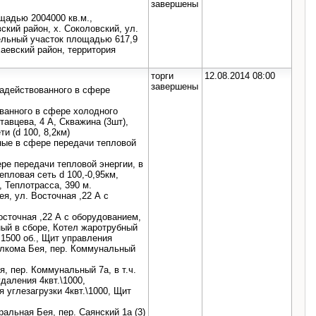
завершены
щадью 2004000 кв.м.,
кий район, х. Соколовский, ул.
мельный участок площадью 617,9
аевский район, территория
торги
12.08.2014 08:00
завершены
адействованного в сфере
ванного в сфере холодного
тавцева, 4 А, Скважина (3шт),
и (d 100, 8,2км)
ные в сфере передачи тепловой
е передачи тепловой энергии, в
епловая сеть d 100,-0,95км,
, Теплотрасса, 390 м.
я, ул. Восточная ,22 А с
осточная ,22 А с оборудованием,
ный в сборе, Котел жаротрубный
 1500 об., Щит управления
олкома Бея, пер. Коммунальный
 пер. Коммунальный 7а, в т.ч.
даления 4квт.\1000,
 углезагрузки 4квт.\1000, Щит
альная Бея, пер. Саянский 1а (3)