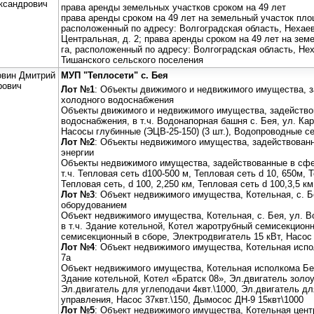
ксандрович
права аренды земельных участков сроком на 49 лет
права аренды сроком на 49 лет на земельный участок пло
расположенный по адресу: Волгоградская область, Нехаевс
Центральная, д. 2; права аренды сроком на 49 лет на зе
га, расположенный по адресу: Волгоградская область, Нех
Тишанского сельского поселения
овин Дмитрий
МУП "Теплосети" с. Бея
рович
Лот №1
: Объекты движимого и недвижимого имущества, з
холодного водоснабжения
Объекты движимого и недвижимого имущества, задейство
водоснабжения, в т.ч. Водонапорная башня с. Бея, ул. Кар
Насосы глубинные (ЭЦВ-25-150) (3 шт.), Водопроводные сет
Лот №2
: Объекты недвижимого имущества, задействован
энергии
Объекты недвижимого имущества, задействованные в сфер
т.ч. Тепловая сеть d100-500 м, Тепловая сеть d 10, 650м, Т
Тепловая сеть, d 100, 2,250 км, Тепловая сеть d 100,3,5 км
Лот №3
: Объект недвижимого имущества, Котельная, с. Бе
оборудованием
Объект недвижимого имущества, Котельная, с. Бея, ул. В
в т.ч. Здание котельной, Котел жаротрубный семисекцион
семисекционный в сборе, Электродвигатель 15 кВт, Насос
Лот №4
: Объект недвижимого имущества, Котельная исп
7а
Объект недвижимого имущества, Котельная исполкома Бея,
Здание котельной, Котел «Братск 08», Эл.двигатель золоу
Эл.двигатель для углеподачи 4квт.\1000, Эл.двигатель для
управления, Насос 37квт.\150, Дымосос ДН-9 15квт\1000
Лот №5
: Объект недвижимого имущества, Котельная центр