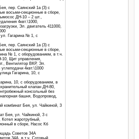
я, пер. Саянский 1а (3) с
ные восьми-секционные в сборе,
Дымосос ДН-10 – 2 шт.,
даления 4квт.\1000,
загрузки, Эл. двигатель 411000,
000
ул. Гагарина № 1, с
я, пер. Саянский 1а (3) с
ные восьми-секционные в сборе,
на № 1, с оборудованием, в т.ч.
-10, Щит управления,
шт., Вентилятор ВКР, Эл.
 углеподачи 4квт.\1000
лица Гагарина, 10, с
арина, 10, с оборудованием, в
охранительный клапан ДН-80,
ентробежный консольный без
онапорная башня, Водопровод,
 комбинат Бея, ул. Чайкиной, 3
т Бея, ул. Чайкиной, 3 с
, Котел жаротрубный,
ионный в сборе, Насос Кб
лощадь Советов 34А
етов 34А, в т.ч. Сотовый