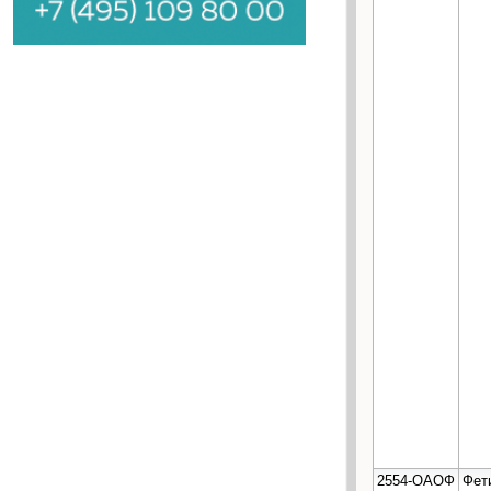
2554-ОАОФ
Фет