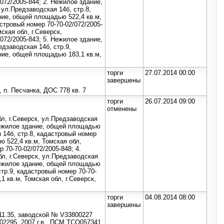
072/2005-844; 2. Нежилое здание,
 ул.Предзаводская 14б, стр.8,
ние, общей площадью 522,4 кв.м,
астровый номер 70-70-02/072/2005-
ская обл, г.Северск,
072/2005-843; 5. Нежилое здание,
едзаводская 14б, стр.9,
ние, общей площадью 183,1 кв.м,
торги
27.07.2014 00:00
завершены
, п. Песчанка, ДОС 778 кв. 7
торги
26.07.2014 09:00
отменены
л, г.Северск, ул.Предзаводская
 Нежилое здание, общей площадью
я 14б, стр.8, кадастровый номер
ю 522,4 кв.м, Томская обл,
 70-70-02/072/2005-848; 4.
л, г.Северск, ул.Предзаводская
 Нежилое здание, общей площадью
стр.9, кадастровый номер 70-70-
 кв.м, Томская обл, г.Северск,
торги
04.08.2014 08:00
завершены
1.35, заводской № V33800227
2295, 2007 г.в., ПСМ ТСО057341