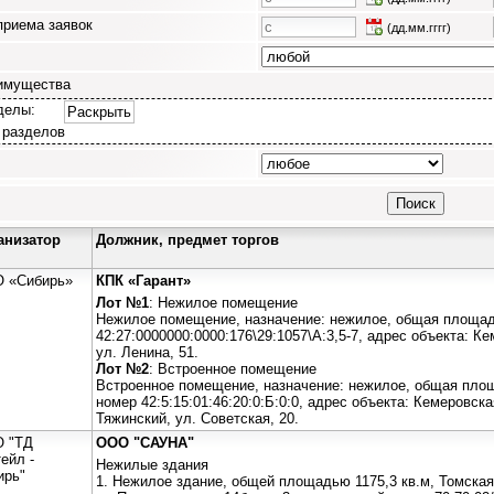
приема заявок
(дд.мм.гггг)
имущества
делы:
Раскрыть
 разделов
анизатор
Должник, предмет торгов
 «Сибирь»
КПК «Гарант»
Лот №1
: Нежилое помещение
Нежилое помещение, назначение: нежилое, общая площадь
42:27:0000000:0000:176\29:1057\А:3,5-7, адрес объекта: Ке
ул. Ленина, 51.
Лот №2
: Встроенное помещение
Встроенное помещение, назначение: нежилое, общая площ
номер 42:5:15:01:46:20:0:Б:0:0, адрес объекта: Кемеровск
Тяжинский, ул. Советская, 20.
 "ТД
ООО "САУНА"
ейл -
Нежилые здания
ирь"
1. Нежилое здание, общей площадью 1175,3 кв.м, Томская 