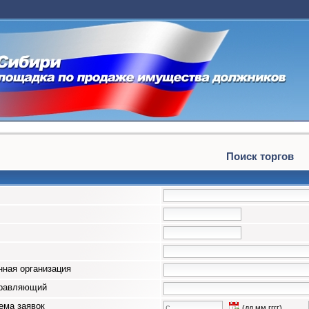
Поиск торгов
ная организация
правляющий
ема заявок
(дд.мм.гггг)