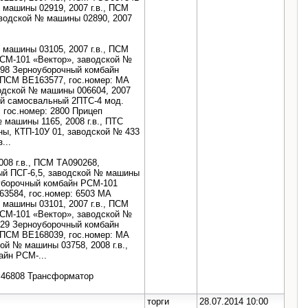
машины 02919, 2007 г.в., ПСМ
водской № машины 02890, 2007
машины 03105, 2007 г.в., ПСМ
РСМ-101 «Вектор», заводской №
798 Зерноуборочный комбайн
, ПСМ ВЕ163577, гос.номер: МА
одской № машины 006604, 2007
ый самосвальный 2ПТС-4 мод.
 гос.номер: 2800 Прицеп
машины 1165, 2008 г.в., ПТС
ны, КТП-10У 01, заводской № 433
...
008 г.в., ПСМ ТА090268,
ый ПСГ-6,5, заводской № машины
оуборочный комбайн РСМ-101
63584, гос.номер: 6503 МА
машины 03101, 2007 г.в., ПСМ
РСМ-101 «Вектор», заводской №
529 Зерноуборочный комбайн
, ПСМ ВЕ168039, гос.номер: МА
й № машины 03758, 2008 г.в.,
йн РСМ-...
№ 46808 Трансформатор
торги
28.07.2014 10:00