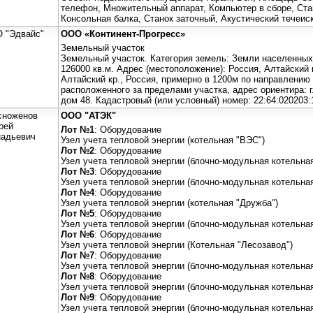
телефон, Множительный аппарат, Компьютер в сборе, Ста
Консольная балка, Станок заточный, Акустический течеис
 "Эдвайс"
ООО «Континент-Прогресс»
Земельный участок
Земельный участок. Категория земель: Земли населенных
126000 кв.м. Адрес (местоположение): Россия, Алтайский кр
Алтайский кр., Россия, примерно в 1200м по направлению 
расположенного за пределами участка, адрес ориентира: г
дом 48. Кадастровый (или условный) номер: 22:64:020203:
сноженов
ООО "АТЭК"
рей
Лот №1
: Оборудование
надьевич
Узел учета тепловой энергии (котельная "ВЭС")
Лот №2
: Оборудование
Узел учета тепловой энергии (блочно-модульная котельна
Лот №3
: Оборудование
Узел учета тепловой энергии (блочно-модульная котельна
Лот №4
: Оборудование
Узел учета тепловой энергии (котельная "Дружба")
Лот №5
: Оборудование
Узел учета тепловой энергии (блочно-модульная котельна
Лот №6
: Оборудование
Узел учета тепловой энергии (Котельная "Лесозавод")
Лот №7
: Оборудование
Узел учета тепловой энергии (блочно-модульная котельна
Лот №8
: Оборудование
Узел учета тепловой энергии (блочно-модульная котельна
Лот №9
: Оборудование
Узел учета тепловой энергии (блочно-модульная котельная