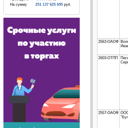
На сумму
251 137 625 695
руб.
2563-ОАОФ
Вол
Ива
2603-ОТПП
Пес
Сер
2557-ОАОФ
ОО
"Бу