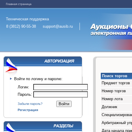
Главная страница
Техническая поддержка
8 (3812) 90-55-38
support@ausib.ru
Поиск торгов
Войти по логину и паролю:
Предмет торгов
Логин:
Номер торгов
Пароль:
Номер лота
Забыли пароль?
Должник
Регистрация
Специализирован
Арбитражный у
Дата начала при