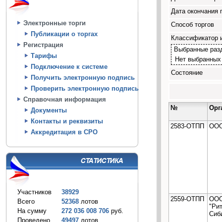
Дата окончания 
Электронные торги
Способ торгов
Публикации о торгах
Классификатор 
Регистрация
Выбранные раз
Тарифы
Нет выбранных
Подключение к системе
Состояние
Получить электронную подпись
Проверить электронную подпись
Справочная информация
№
Орг
Документы
Контакты и реквизиты
2583-ОТПП
ООО
Аккредитация в СРО
Участников
38929
2559-ОТПП
ООО
Всего
52368
лотов
"Рит
На сумму
272 036 008 706
руб.
Сиб
Проведено
49497
лотов