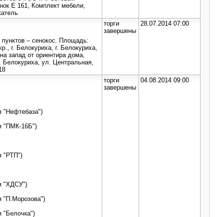
нок Е 161, Комплект мебели,
катель
торги
28.07.2014 07:00
завершены
 пунктов – сенокос. Площадь:
., г. Белокуриха, г. Белокуриха,
на запад от ориентира дома,
. Белокуриха, ул. Центральная,
18
торги
04.08.2014 09:00
завершены
я "Нефтебаза")
я "ПМК-16Б")
я "РТП")
я "ХДСУ")
я "П.Морозова")
 "Белочка")