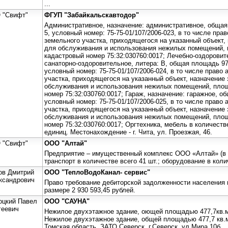
...
 "Свифт"
ФГУП "Забайкальскавтодор"
Административное, назначение: административное, общая 
5, условный номер: 75-75-01/107/2006-023, в то числе прав
земельного участка, приходящегося на указанный объект,
для обслуживания и использования нежилых помещений, п
кадастровый номер 75:32:030760:0017; Лечебно-оздоровит
санаторно-оздоровительное, литера: В, общая площадь 972
условный номер: 75-75-01/107/2006-024, в то числе право 
участка, приходящегося на указанный объект, назначение
обслуживания и использования нежилых помещений, площа
номер 75:32:030760:0017; Гараж, назначение: гаражное, об
условный номер: 75-75-01/107/2006-025, в то числе право 
участка, приходящегося на указанный объект, назначение
обслуживания и использования нежилых помещений, площа
номер 75:32:030760:0017; Оргтехника, мебель в количеств
единиц. Местонахождение - г. Чита, ул. Проезжая, 46.
 "Свифт"
ООО "Алтай"
Предприятие – имущественный комплекс ООО «Алтай» (в с
транспорт в количестве всего 41 шт.; оборудование в кол
ов Дмитрий
ООО "ТеплоВодоКанал- сервис"
ксандрович
Право требование дебиторской задолженности населения
размере 2 930 593,45 рублей.
оцкий Павел
ООО "САУНА"
геевич
Нежилое двухэтажное здание, оющей площадью 477,7кв.
Нежилое двухэтажное здание, общей площадью 477,7 кв.м
Томская область, ЗАТО Северск, г.Северск, ул.Мира 10б