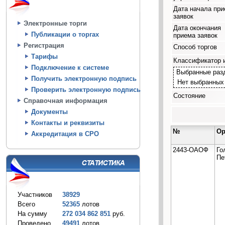
Дата начала пр
заявок
Электронные торги
Дата окончания
Публикации о торгах
приема заявок
Регистрация
Способ торгов
Тарифы
Классификатор 
Подключение к системе
Выбранные раз
Получить электронную подпись
Нет выбранных
Проверить электронную подпись
Состояние
Справочная информация
Документы
Контакты и реквизиты
№
Ор
Аккредитация в СРО
2443-ОАОФ
Го
Пе
Участников
38929
Всего
52365
лотов
На сумму
272 034 862 851
руб.
Проведено
49491
лотов