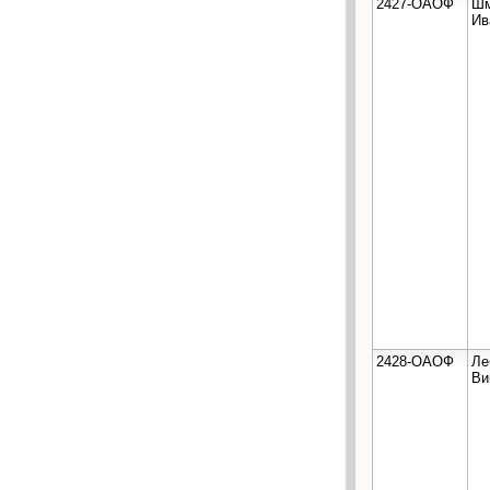
2427-ОАОФ
Шм
Ив
2428-ОАОФ
Ле
Ви