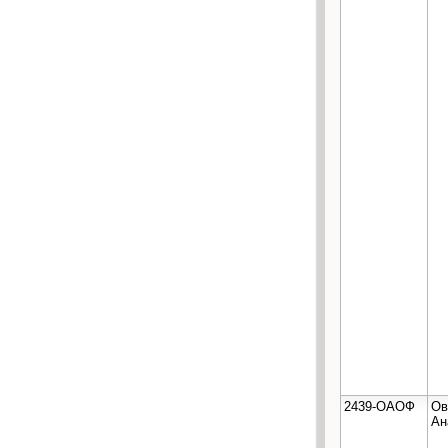
2439-ОАОФ
Ов
Ан