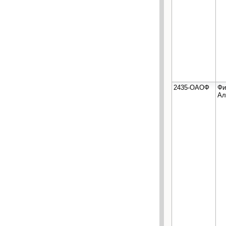
2435-ОАОФ
Фи
Ал