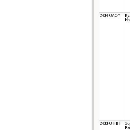
2434-ОАОФ
Ку
Ив
2433-ОТПП
Зо
Вл