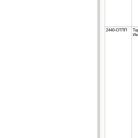
2440-ОТПП
Та
Ив