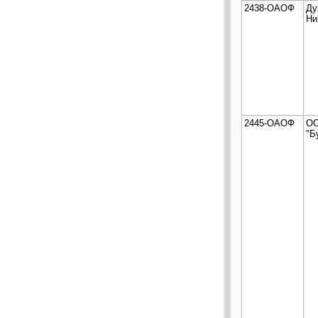
2438-ОАОФ
Ду
Ни
2445-ОАОФ
О
"Б