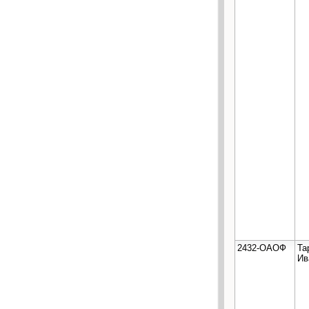
2432-ОАОФ
Та
Ив