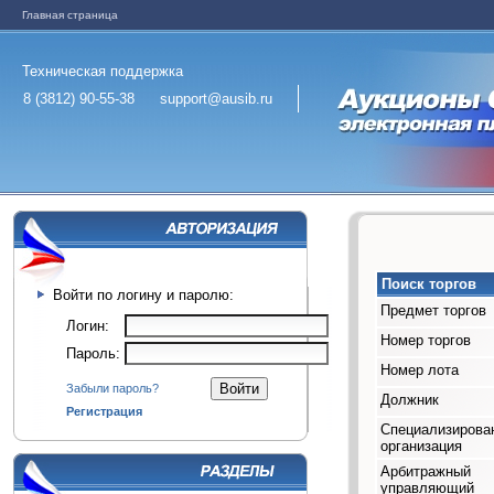
Главная страница
Техническая поддержка
8 (3812) 90-55-38
support@ausib.ru
Поиск торгов
Войти по логину и паролю:
Предмет торгов
Логин:
Номер торгов
Пароль:
Номер лота
Забыли пароль?
Должник
Регистрация
Специализирова
организация
Арбитражный
управляющий