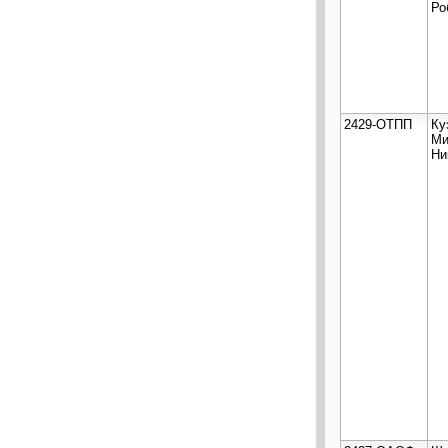
Ро
2429-ОТПП
Ку
Ми
Ни