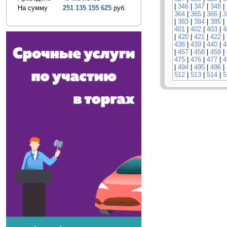
|
346
|
347
|
348
|
На сумму
251 135 155 625
руб.
364
|
365
|
366
|
3
|
383
|
384
|
385
|
401
|
402
|
403
|
4
|
420
|
421
|
422
|
438
|
439
|
440
|
4
|
457
|
458
|
459
|
475
|
476
|
477
|
4
|
494
|
495
|
496
|
512
|
513
|
514
|
5