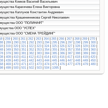
 имущества Комков Василий Васильевич
имущества Карагичева Елена Викторовна
 имущества Каплунов Константин Андреевич
 имущества Крашенинникова Сергей Николаевич
е имущества ООО "ПОЛИНАФТ"
 имущества ООО "УСПЕХ"
же имущества ООО "СМЕНА ТРЕЙДИНГ"
58
|
259
|
260
|
261
|
262
|
263
|
264
|
265
|
266
|
267
|
268
|
269
|
270
|
88
|
289
|
290
|
291
|
292
|
293
|
294
|
295
|
296
|
297
|
298
|
299
|
300
|
18
|
319
|
320
|
321
|
322
|
323
|
324
|
325
|
326
|
327
|
328
|
329
|
330
|
48
|
349
|
350
|
351
|
352
|
353
|
354
|
355
|
356
|
357
|
358
|
359
|
360
|
78
|
379
|
380
|
381
|
382
|
383
|
384
|
385
|
386
|
387
|
388
|
389
|
390
|
08
|
409
|
410
|
411
|
412
|
413
|
414
|
415
|
416
|
417
|
418
|
419
|
420
|
38
|
439
|
440
|
441
|
442
|
443
|
444
|
445
|
446
|
447
|
448
|
449
|
450
|
68
|
469
|
470
|
471
|
472
|
473
|
474
|
475
|
476
|
477
|
478
|
479
|
480
|
98
|
499
|
500
|
501
|
502
|
503
|
504
|
1095
]