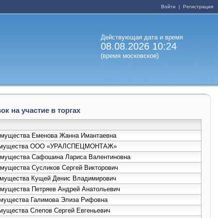
Войти
|
Регистрация
Действующая дата и время
08.08.2026 10:24
(время московское)
к на участие в торгах
 имущества Еменова Жанна Имантаевна
аже имущества ООО «УРАЛСПЕЦМОНТАЖ»
е имущества Сафошина Лариса Валентиновна
имущества Сусликов Сергей Викторович
 имущества Кущей Денис Владимирович
 имущества Петряев Андрей Анатольевич
 имущества Галимова Элиза Рифовна
имущества Слепов Сергей Евгеньевич