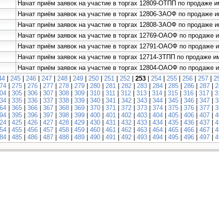
Начат приём заявок на участие в торгах 12809-ОТПП по продаже
Начат приём заявок на участие в торгах 12806-ЗАОФ по продаже 
Начат приём заявок на участие в торгах 12808-ЗАОФ по продаже
Начат приём заявок на участие в торгах 12769-ОАОФ по продаже
Начат приём заявок на участие в торгах 12791-ОАОФ по продаж
Начат приём заявок на участие в торгах 12714-ЗТПП по продаже
Начат приём заявок на участие в торгах 12804-ОАОФ по прода
44
|
245
|
246
|
247
|
248
|
249
|
250
|
251
|
252
|
253
|
254
|
255
|
256
|
257
|
2
74
|
275
|
276
|
277
|
278
|
279
|
280
|
281
|
282
|
283
|
284
|
285
|
286
|
287
|
2
04
|
305
|
306
|
307
|
308
|
309
|
310
|
311
|
312
|
313
|
314
|
315
|
316
|
317
|
3
34
|
335
|
336
|
337
|
338
|
339
|
340
|
341
|
342
|
343
|
344
|
345
|
346
|
347
|
3
64
|
365
|
366
|
367
|
368
|
369
|
370
|
371
|
372
|
373
|
374
|
375
|
376
|
377
|
3
94
|
395
|
396
|
397
|
398
|
399
|
400
|
401
|
402
|
403
|
404
|
405
|
406
|
407
|
4
24
|
425
|
426
|
427
|
428
|
429
|
430
|
431
|
432
|
433
|
434
|
435
|
436
|
437
|
4
54
|
455
|
456
|
457
|
458
|
459
|
460
|
461
|
462
|
463
|
464
|
465
|
466
|
467
|
4
84
|
485
|
486
|
487
|
488
|
489
|
490
|
491
|
492
|
493
|
494
|
495
|
496
|
497
|
4