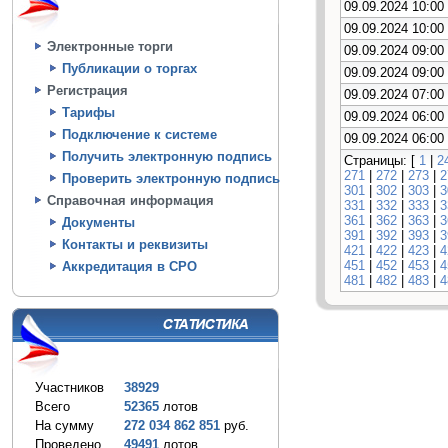
09.09.2024 10:00
09.09.2024 10:00
Электронные торги
09.09.2024 09:00
Публикации о торгах
09.09.2024 09:00
Регистрация
09.09.2024 07:00
Тарифы
09.09.2024 06:00
Подключение к системе
09.09.2024 06:00
Получить электронную подпись
Страницы: [
1
|
2
271
|
272
|
273
|
2
Проверить электронную подпись
301
|
302
|
303
|
3
Справочная информация
331
|
332
|
333
|
3
361
|
362
|
363
|
3
Документы
391
|
392
|
393
|
3
Контакты и реквизиты
421
|
422
|
423
|
4
451
|
452
|
453
|
4
Аккредитация в СРО
481
|
482
|
483
|
4
Участников
38929
Всего
52365
лотов
На сумму
272 034 862 851
руб.
Проведено
49491
лотов