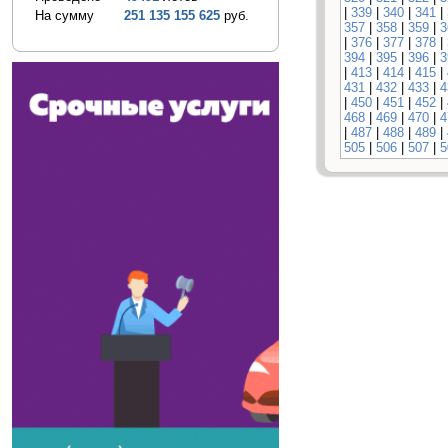
|
339
|
340
|
341
|
На сумму
251 135 155 625
руб.
357
|
358
|
359
|
3
|
376
|
377
|
378
|
394
|
395
|
396
|
3
|
413
|
414
|
415
|
431
|
432
|
433
|
4
|
450
|
451
|
452
|
468
|
469
|
470
|
4
|
487
|
488
|
489
|
505
|
506
|
507
|
5