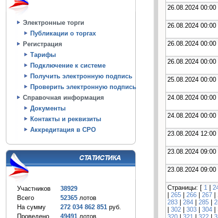
26.08.2024 00:00
Электронные торги
26.08.2024 00:00
Публикации о торгах
26.08.2024 00:00
Регистрация
Тарифы
26.08.2024 00:00
Подключение к системе
Получить электронную подпись
25.08.2024 00:00
Проверить электронную подпись
24.08.2024 00:00
Справочная информация
Документы
24.08.2024 00:00
Контакты и реквизиты
Аккредитация в СРО
23.08.2024 12:00
23.08.2024 09:00
23.08.2024 09:00
Страницы: [
1
|
2
Участников
38929
|
265
|
266
|
267
|
Всего
52365
лотов
283
|
284
|
285
|
2
На сумму
272 034 862 851
руб.
|
302
|
303
|
304
|
Проведено
49491
лотов
320
|
321
|
322
|
3