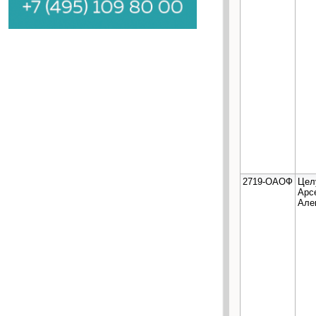
2719-ОАОФ
Цел
Арс
Але