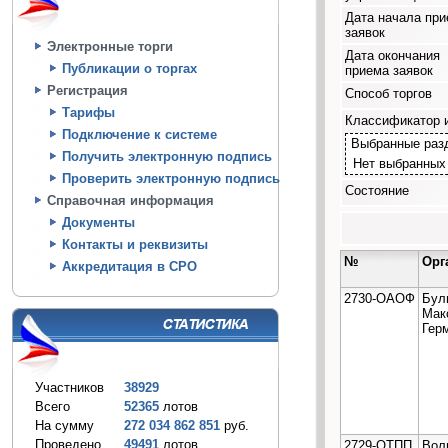
Дата начала пр
заявок
Электронные торги
Дата окончания
Публикации о торгах
приема заявок
Регистрация
Способ торгов
Тарифы
Классификатор 
Подключение к системе
Выбранные раз
Получить электронную подпись
Нет выбранных
Проверить электронную подпись
Состояние
Справочная информация
Документы
Контакты и реквизиты
№
Орг
Аккредитация в СРО
2730-ОАОФ
Бул
Мак
Гер
Участников
38929
Всего
52365
лотов
На сумму
272 034 862 851
руб.
Проведено
49491
лотов
2729-ОТПП
Вол