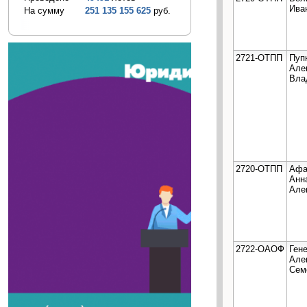
Ива
На сумму
251 135 155 625
руб.
2721-ОТПП
Пуп
Але
Вла
2720-ОТПП
Афа
Анн
Але
2722-ОАОФ
Ген
Але
Сем