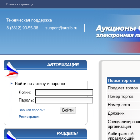
Главная страница
Техническая поддержка
8 (3812) 90-55-38
support@ausib.ru
Поиск торгов
Войти по логину и паролю:
Предмет торгов
Логин:
Номер торгов
Пароль:
Номер лота
Забыли пароль?
Должник
Регистрация
Специализирова
организация
Арбитражный
управляющий