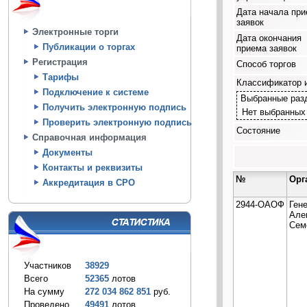
Дата начала пр
заявок
Электронные торги
Дата окончания
Публикации о торгах
приема заявок
Регистрация
Способ торгов
Тарифы
Классификатор 
Подключение к системе
Выбранные раз
Получить электронную подпись
Нет выбранных
Проверить электронную подпись
Состояние
Справочная информация
Документы
Контакты и реквизиты
№
Орг
Аккредитация в СРО
2944-ОАОФ
Ген
Але
Сем
Участников
38929
Всего
52365
лотов
На сумму
272 034 862 851
руб.
Проведено
49491
лотов