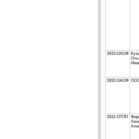
2933-ОАОФ
Куз
Оль
Ива
2932-ОАОФ
ООО
2931-ОТПП
Фир
Лео
Але