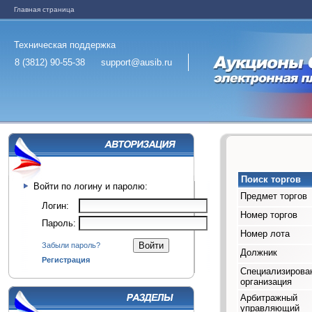
Главная страница
Техническая поддержка
8 (3812) 90-55-38
support@ausib.ru
Поиск торгов
Войти по логину и паролю:
Предмет торгов
Логин:
Номер торгов
Пароль:
Номер лота
Забыли пароль?
Должник
Регистрация
Специализирова
организация
Арбитражный
управляющий