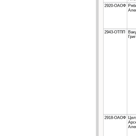
2920-ОАОФ
Ряб
Але
2943-ОТПП
Вак
Гри
2918-ОАОФ
Цел
Арс
Але