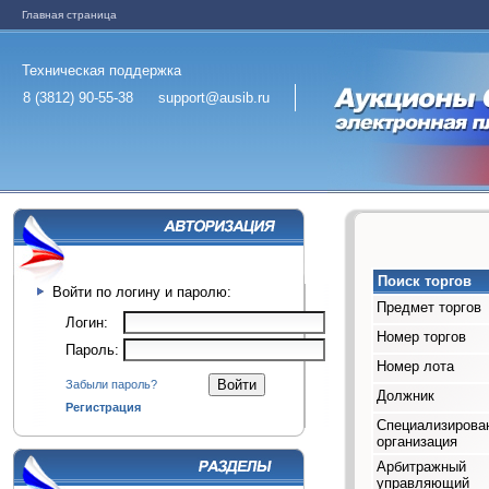
Главная страница
Техническая поддержка
8 (3812) 90-55-38
support@ausib.ru
Поиск торгов
Войти по логину и паролю:
Предмет торгов
Логин:
Номер торгов
Пароль:
Номер лота
Забыли пароль?
Должник
Регистрация
Специализирова
организация
Арбитражный
управляющий