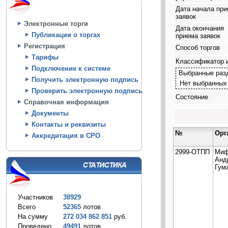
Дата начала пр
заявок
Электронные торги
Дата окончания
Публикации о торгах
приема заявок
Регистрация
Способ торгов
Тарифы
Классификатор 
Подключение к системе
Выбранные раз
Получить электронную подпись
Нет выбранных
Проверить электронную подпись
Состояние
Справочная информация
Документы
Контакты и реквизиты
№
Орг
Аккредитация в СРО
2999-ОТПП
Миф
Анд
Гум
Участников
38929
Всего
52365
лотов
На сумму
272 034 862 851
руб.
Проведено
49491
лотов