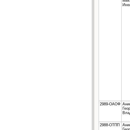
Мих
Ихе
2989-ОАОФ
Ани
Гео
Вла
2988-ОТПП
Ани
Гео