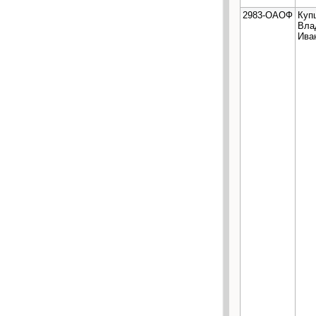
2983-ОАОФ
Куп
Вла
Ива