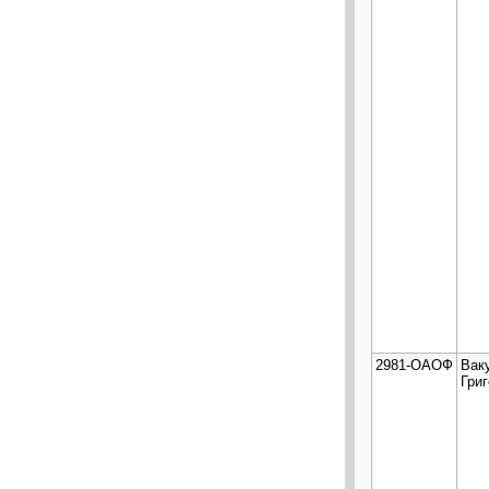
2981-ОАОФ
Вак
Гри