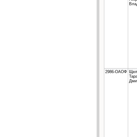
Вла
2986-ОАОФ
Щел
Тар
Дми