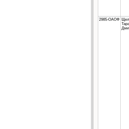
2985-ОАОФ
Щел
Тар
Дми