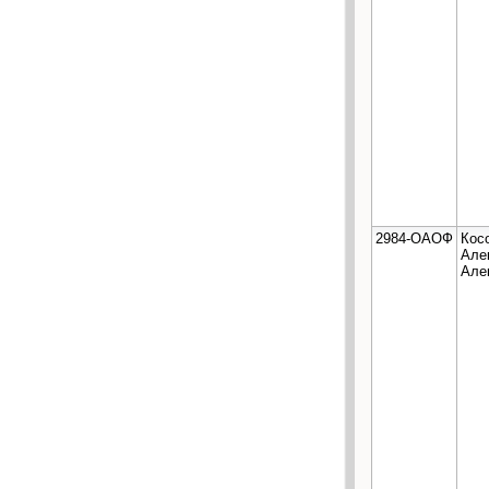
2984-ОАОФ
Кос
Але
Але