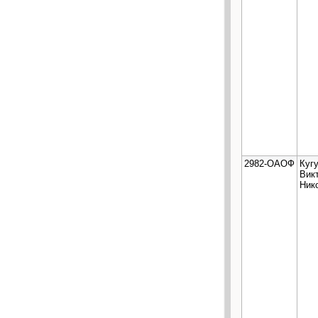
2982-ОАОФ
Куг
Вик
Ник