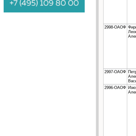
2998-ОАОФ
Фир
Лео
Але
2997-ОАОФ
Пет
Але
Вас
2996-ОАОФ
Изю
Але