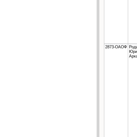
2873-ОАОФ
Род
Юри
Арк