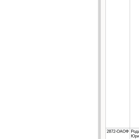
2872-ОАОФ
Род
Юри