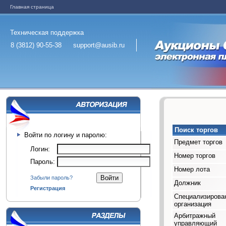
Главная страница
Техническая поддержка
8 (3812) 90-55-38
support@ausib.ru
Поиск торгов
Войти по логину и паролю:
Предмет торгов
Логин:
Номер торгов
Пароль:
Номер лота
Забыли пароль?
Должник
Регистрация
Специализирова
организация
Арбитражный
управляющий