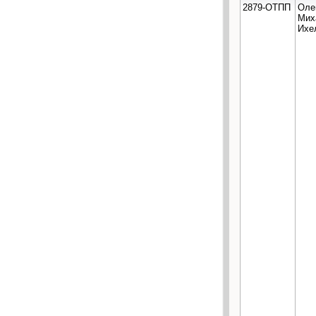
2879-ОТПП
Оле
Мих
Ихе