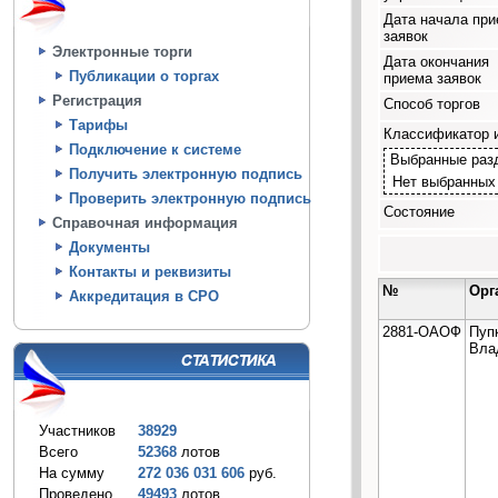
Дата начала пр
заявок
Электронные торги
Дата окончания
Публикации о торгах
приема заявок
Регистрация
Способ торгов
Тарифы
Классификатор 
Подключение к системе
Выбранные раз
Получить электронную подпись
Нет выбранных
Проверить электронную подпись
Состояние
Справочная информация
Документы
Контакты и реквизиты
№
Орг
Аккредитация в СРО
2881-ОАОФ
Пуп
Вла
Участников
38929
Всего
52368
лотов
На сумму
272 036 031 606
руб.
Проведено
49493
лотов