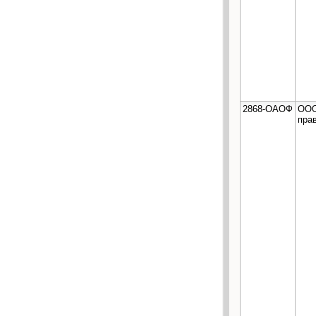
2868-ОАОФ
ООО
пра