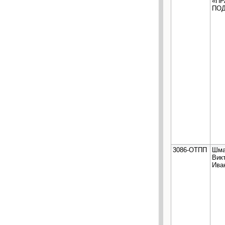
«П
ПО
3086-ОТПП
Шма
Вик
Ива