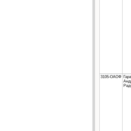
3105-ОАОФ
Гар
Анд
Рад