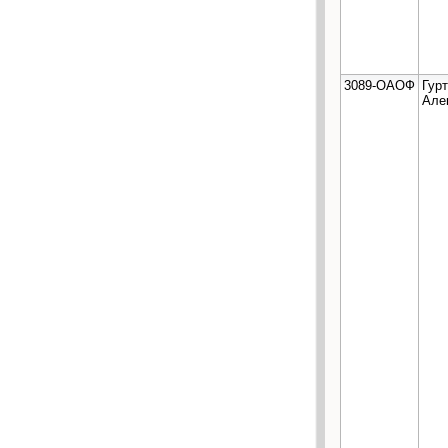
3089-ОАОФ
Гур
Але