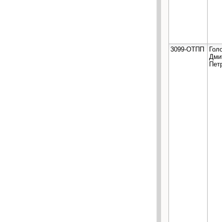
3099-ОТПП
Гол
Дми
Пет