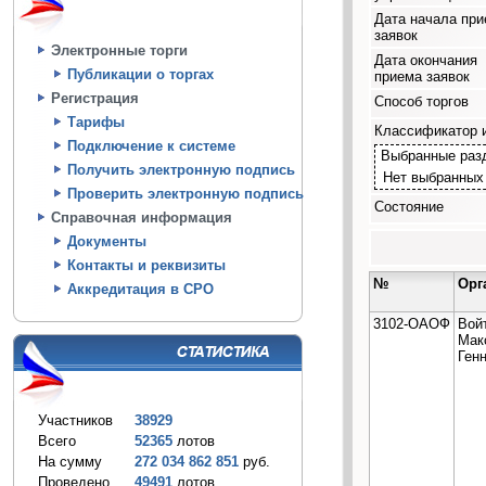
Дата начала пр
заявок
Электронные торги
Дата окончания
Публикации о торгах
приема заявок
Регистрация
Способ торгов
Тарифы
Классификатор 
Подключение к системе
Выбранные раз
Получить электронную подпись
Нет выбранных
Проверить электронную подпись
Состояние
Справочная информация
Документы
Контакты и реквизиты
№
Орг
Аккредитация в СРО
3102-ОАОФ
Вой
Мак
Ген
Участников
38929
Всего
52365
лотов
На сумму
272 034 862 851
руб.
Проведено
49491
лотов