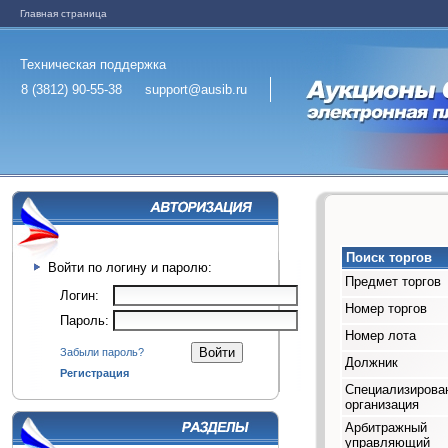
Главная страница
Техническая поддержка
8 (3812) 90-55-38
support@ausib.ru
Поиск торгов
Войти по логину и паролю:
Предмет торгов
Логин:
Номер торгов
Пароль:
Номер лота
Забыли пароль?
Должник
Регистрация
Специализирова
организация
Арбитражный
управляющий