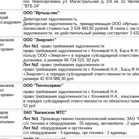
пос. Новосергиевка, ул. Магистральная, д. 1/9, кв. 10. Яв
"ВТБ-24"
еев
ООО "Иртыш-лес"
трий
Дебиторская задолженность
ксандрович
Дебиторская задолженность, принадлежащая ООО «Иртыш-
балансовой стоимостью 3 534 483,92 рублей. В связи с ча
задолженности, ее действительный размер составляет 3 432
раханов
ООО "Энергия+"
ел
Лот №1
: право требования задолженности
торович
право требования задолженности с Кочневой Н.А, Баса Ф.Н.,
пользу ООО «Энергия+» в порядке субсидиарной ответстве
должника, в размере 66 724 515, 92 руб.
Лот №2
: право требования задолженности
право требования задолженности с Кочневой Н.А., Баса Ф.Н
«Энергия+» в порядке субсидиарной ответственности по об
размере 42 874 888,30 руб.
раханов
ООО "Теплосервис"
ел
право требования задолженности с Кочневой Н.А.
торович
право требования задолженности с Кочневой Н.А., взыскан
в порядке субсидиарной ответственности по обязательствам
52 руб.
аров
ЗАО "Баганская МТС"
илий
Лот №1
: Производственно-технологический комплекс ЗАО 
ильевич
с/х техника и оборудование - 55 единиц, автомобили - 2 еди
Лот №2
: оборудование и оргтехника
с/х оборудование - 3 единицы, орг.техника - 2 единицы