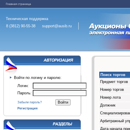
Главная страница
Техническая поддержка
8 (3812) 90-55-38
support@ausib.ru
Поиск торгов
Войти по логину и паролю:
Предмет торгов
Логин:
Номер торгов
Пароль:
Номер лота
Забыли пароль?
Должник
Регистрация
Специализирован
Арбитражный у
Дата начала при