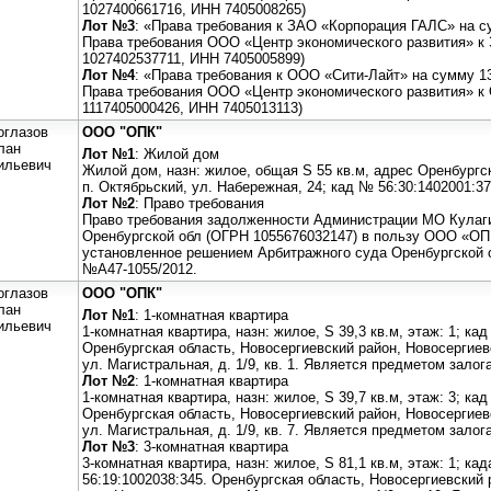
1027400661716, ИНН 7405008265)
Лот №3
: «Права требования к ЗАО «Корпорация ГАЛС» на су
Права требования ООО «Центр экономического развития» 
1027402537711, ИНН 7405005899)
Лот №4
: «Права требования к ООО «Сити-Лайт» на сумму 13
Права требования ООО «Центр экономического развития» к
1117405000426, ИНН 7405013113)
оглазов
ООО "ОПК"
лан
Лот №1
: Жилой дом
ильевич
Жилой дом, назн: жилое, общая S 55 кв.м, адрес Оренбургс
п. Октябрьский, ул. Набережная, 24; кад № 56:30:1402001:3
Лот №2
: Право требования
Право требования задолженности Администрации МО Кулаги
Оренбургской обл (ОГРН 1055676032147) в пользу ООО «ОПК
установленное решением Арбитражного суда Оренбургской о
№А47-1055/2012.
оглазов
ООО "ОПК"
лан
Лот №1
: 1-комнатная квартира
ильевич
1-комнатная квартира, назн: жилое, S 39,3 кв.м, этаж: 1; ка
Оренбургская область, Новосергиевский район, Новосергиевс
ул. Магистральная, д. 1/9, кв. 1. Является предметом зало
Лот №2
: 1-комнатная квартира
1-комнатная квартира, назн: жилое, S 39,7 кв.м, этаж: 3; ка
Оренбургская область, Новосергиевский район, Новосергиевс
ул. Магистральная, д. 1/9, кв. 7. Является предметом зало
Лот №3
: 3-комнатная квартира
3-комнатная квартира, назн: жилое, S 81,1 кв.м, этаж: 1; к
56:19:1002038:345. Оренбургская область, Новосергиевский 