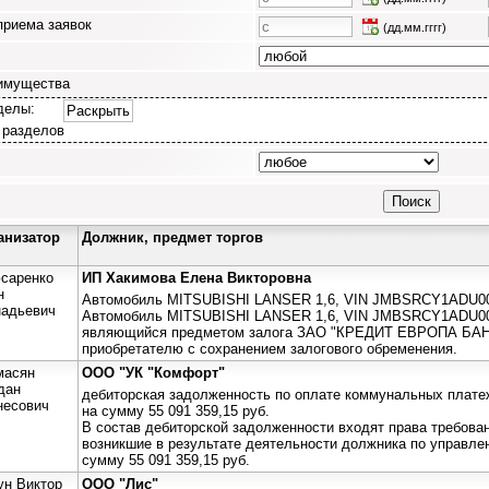
приема заявок
(дд.мм.гггг)
имущества
делы:
Раскрыть
 разделов
анизатор
Должник, предмет торгов
саренко
ИП Хакимова Елена Викторовна
н
Автомобиль MITSUBISHI LANSER 1,6, VIN JMBSRCY1ADU000
надьевич
Автомобиль MITSUBISHI LANSER 1,6, VIN JMBSRCY1ADU000
являющийся предметом залога ЗАО "КРЕДИТ ЕВРОПА БАНК"
приобретателю с сохранением залогового обременения.
масян
ООО "УК "Комфорт"
дан
дебиторская задолженность по оплате коммунальных плате
несович
на сумму 55 091 359,15 руб.
В состав дебиторской задолженности входят права требова
возникшие в результате деятельности должника по управл
сумму 55 091 359,15 руб.
ун Виктор
ООО "Лис"