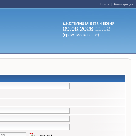
Войти
|
Регистрация
Действующая дата и время
09.08.2026 11:12
(время московское)
(дд.мм.гггг)