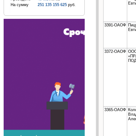
Евт
На сумму
251 135 155 625
руб.
3391-ОАОФ
Пиц
Евт
3372-ОАОФ
ОО
«П
ПО
3365-ОАОФ
Кол
Вла
Але