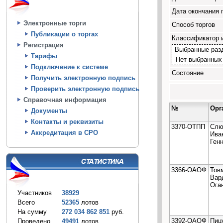
Дата окончания 
Электронные торги
Способ торгов
Публикации о торгах
Классификатор 
Регистрация
Выбранные раз
Тарифы
Нет выбранных
Подключение к системе
Состояние
Получить электронную подпись
Проверить электронную подпись
Справочная информация
№
Орг
Документы
Контакты и реквизиты
3370-ОТПП
Слю
Аккредитация в СРО
Ива
Ген
3366-ОАОФ
Тов
Вар
Ога
Участников
38929
Всего
52365
лотов
На сумму
272 034 862 851
руб.
3392-ОАОФ
Пиц
Проведено
49491
лотов