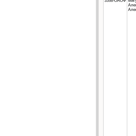
3358-ОАОФ
Миг
Але
Але