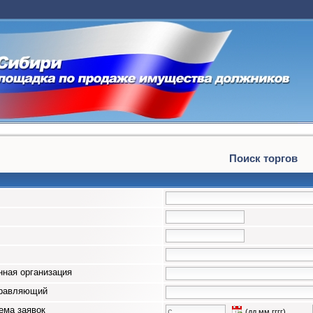
Поиск торгов
ная организация
правляющий
ема заявок
(дд.мм.гггг)