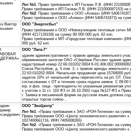
ихьевич
Лот №1
: Право требования к ИП Госман Л.В. (ИНН 221000087
Право требования к ИП Госман Л.В. (ИНН 221000087153) на 
Лот №2
: Право требования к ООО «Алмаз» (ИНН 5406741873)
Право требования к ООО «Алмаз» (ИНН 5406741873) на сумм
ун Виктор
ООО "Энергосбыт"
ихьевич
Право требования к ООО «Новокузнецкие тепловые сети» М
(ИНН 4217129159) на сумму 80 000 000 руб. 62 коп.
Право требования к МП «Городская тепловая компания» (ИН
000 руб. 62 коп.
О
ООО "Лига-7"
РАВОВАЯ
здание административное с правом аренды земельного учас
ДДЕРЖКА»
обремененное залогом ОАО «Сбербанк России» здание админ
кадастровый номер 22:66:010202:0004:К-01:406:002:000000820
Союза Республик, д. 5 пом. 3, с правом аренды земельного
22:63:010202:0004. Начальная продажная цена 15768000 руб
задаток 10% от начальной цены перечислять на р/с ОТ. Оз
согласованию с ОТ в течение срока подачи заявок. С 09-00 01
юр. и физ. лица - претенденты по указанным реквизитам уп
с учетом п.11 ст. 110 ФЗ от 26.10.2002 года №127-ФЗ и При
г. Заявка в письменной форме на русском языке должна сод
открытых торгов соблю...
одкин
ООО "ЭкоЦентр"
димир
Лот №1
: «Права требования к ЗАО «РОН-Телеком» на сумму 
ксандрович
Права требования ООО «Центр экономического развития» 
1027400661716, ИНН 7405008265)
Лот №2
: «Права требования к ЗАО «РОН-Телеком» на сумму 
Права требования ООО «Центр экономического развития» 