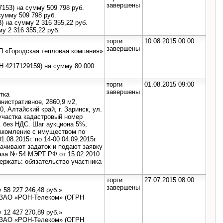
завершены
153) на сумму 509 798 руб.
сумму 509 798 руб.
 на сумму 2 316 355,22 руб.
у 2 316 355,22 руб.
торги
10.08.2015 00:00
завершены
П «Городская тепловая компания»
Н 4217129159) на сумму 80 000
торги
01.08.2015 09:00
завершены
тка
истративное, 2860,9 м2,
, Алтайский край, г. Заринск, ул.
 участка кадастровый номер
. без НДС. Шаг аукциона 5%,
накомление с имуществом по
.08.2015г. по 14-00 04.09.2015г.
лачивают задаток и подают заявку
каза № 54 МЭРТ РФ от 15.02.2010
ержать: обязательство участника
торги
27.07.2015 08:00
завершены
58 227 246,48 руб.»
к ЗАО «РОН-Телеком» (ОГРН
12 427 270,89 руб.»
к ЗАО «РОН-Телеком» (ОГРН