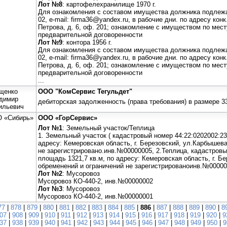
Лот №8
: картофелехранилище 1970 г.
Для ознакомления с составом имущества должника подлежащ
02, е-mail: firma36@yandex.ru, в рабочие дни. по адресу конк
Петрова, д. 6, оф. 201; ознакомление с имуществом по мест
предварительной договоренности
Лот №9
: контора 1956 г.
Для ознакомления с составом имущества должника подлежащ
02, е-mail: firma36@yandex.ru, в рабочие дни. по адресу конк
Петрова, д. 6, оф. 201; ознакомление с имуществом по мест
предварительной договоренности
...
щенко
ООО "КомСервис Тегульдет"
димир
дебиторская задолженность (права требования) в размере 3
ильевич
 «Сибирь»
ООО «ГорСервис»
Лот №1
: Земельный участок/Теплица
1. Земельный участок ( кадастровый номер 44:22:0202002:23
адресу: Кемеровская область, г. Березовский, ул.Карбышева
не зарегистрировано.инв.№00000005, 2.Теплица, кадастровы
площадь 1321,7 кв.м, по адресу: Кемеровская область, г. Б
обременений и ограничений не зарегистрированоинв.№0000
Лот №2
: Мусоровоз
Мусоровоз КО-440-2, инв.№00000002
Лот №3
: Мусоровоз
Мусоровоз КО-440-2, инв.№00000001
77
|
878
|
879
|
880
|
881
|
882
|
883
|
884
|
885
|
886
|
887
|
888
|
889
|
890
|
8
07
|
908
|
909
|
910
|
911
|
912
|
913
|
914
|
915
|
916
|
917
|
918
|
919
|
920
|
9
37
|
938
|
939
|
940
|
941
|
942
|
943
|
944
|
945
|
946
|
947
|
948
|
949
|
950
|
9