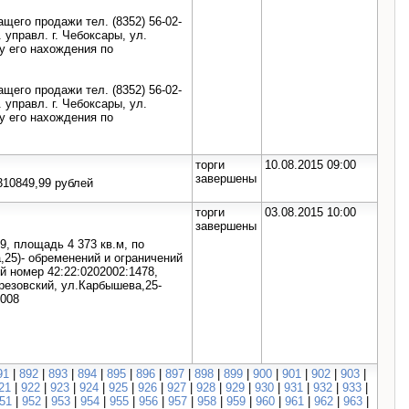
его продажи тел. (8352) 56-02-
. управл. г. Чебоксары, ул.
у его нахождения по
его продажи тел. (8352) 56-02-
. управл. г. Чебоксары, ул.
у его нахождения по
торги
10.08.2015 09:00
завершены
310849,99 рублей
торги
03.08.2015 10:00
завершены
9, площадь 4 373 кв.м, по
,25)- обременений и ограничений
й номер 42:22:0202002:1478,
ерезовский, ул.Карбышева,25-
0008
91
|
892
|
893
|
894
|
895
|
896
|
897
|
898
|
899
|
900
|
901
|
902
|
903
|
21
|
922
|
923
|
924
|
925
|
926
|
927
|
928
|
929
|
930
|
931
|
932
|
933
|
51
|
952
|
953
|
954
|
955
|
956
|
957
|
958
|
959
|
960
|
961
|
962
|
963
|