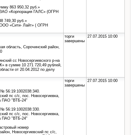
мму 863 950,32 руб.»
к ЗАО «Корпорация ГАЛС» (ОГРН
8 749,30 руб.»
 ООО «Сити- Лайт» ( ОГРН
торги
27.07.2015 10:00
завершены
кая область, Сорочинский район,
70
нский сс Новосергиевского р-на
» в сумме 10 271 720,49 рублей,
бласти от 20.04.2012 по делу
торги
27.07.2015 10:00
завершены
д № 56:19:1002038:340.
кий пс с/с, пос. Новосергиевка,
га ПАО "ВТБ-24"
д № 56:19:1002038:330.
кий пс с/с, пос. Новосергиевка,
га ПАО "ВТБ-24"
адастровый номер
район, Новосергиевский пс с/с,