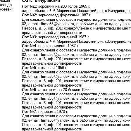
ушкин
СХПК "Бичуринский"
ксандр
Лот №1
: коровник на 200 голов 1965 г.
ксеевич
адрес объекта: ЧР, Мариинско-Посадский р-н, с.Бичурино, н
Лот №2
: зерносклад фуражный 1987 г.
Для ознакомления с составом имущества должника подлежащ
02, е-mail: firma36@yandex.ru, в рабочие дни. по адресу конк
Петрова, д. 6, оф. 201; ознакомление с имуществом по мест
предварительной договоренности
Лот №3
: зерносклад семенной 1987 г.
адрес объекта: ЧР, Мариинско-Посадский р-н, с.Бичурино, н
Лот №4
: сенохранилище 1987 г.
Для ознакомления с составом имущества должника подлежащ
02, е-mail: firma36@yandex.ru, в рабочие дни. по адресу конк
Петрова, д. 6, оф. 201; ознакомление с имуществом по мест
предварительной договоренности
Лот №5
: столовая 1956 г.
Для ознакомления с составом имущества должника подлежащ
02, е-mail: firma36@yandex.ru, в рабочие дни. по адресу конк
Петрова, д. 6, оф. 201; ознакомление с имуществом по мест
предварительной договоренности
Лот №6
: автогараж на 20 боксов 1965 г.
Для ознакомления с составом имущества должника подлежащ
02, е-mail: firma36@yandex.ru, в рабочие дни. по адресу конк
Петрова, д. 6, оф. 201; ознакомление с имуществом по мест
предварительной договоренности
Лот №7
: пилорама 1970 г.
Для ознакомления с составом имущества должника подлежащ
02, е-mail: firma36@yandex.ru, в рабочие дни. по адресу конк
Петрова, д. 6, оф. 201; ознакомление с имуществом по мест
предварительной договоренности