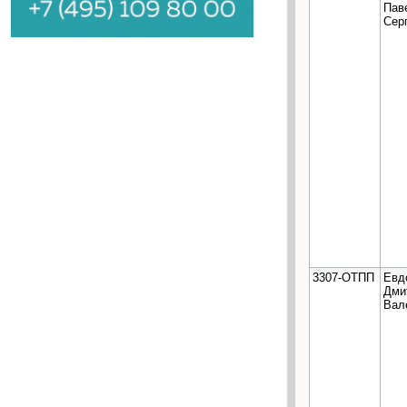
Пав
Сер
3307-ОТПП
Евд
Дми
Вал