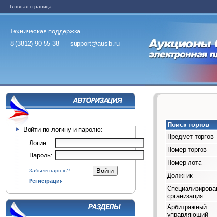
Главная страница
Техническая поддержка
8 (3812) 90-55-38
support@ausib.ru
Поиск торгов
Войти по логину и паролю:
Предмет торгов
Логин:
Номер торгов
Пароль:
Номер лота
Забыли пароль?
Должник
Регистрация
Специализирова
организация
Арбитражный
управляющий