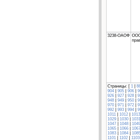
3238-ОАОФ
ООО
пра
Страницы: [
1
|
8
904
|
905
|
906
|
9
926
|
927
|
928
|
9
948
|
949
|
950
|
9
970
|
971
|
972
|
9
992
|
993
|
994
|
9
1011
|
1012
|
101
1029
|
1030
|
103
1047
|
1048
|
104
1065
|
1066
|
106
1083
|
1084
|
108
1101
|
1102
|
1103