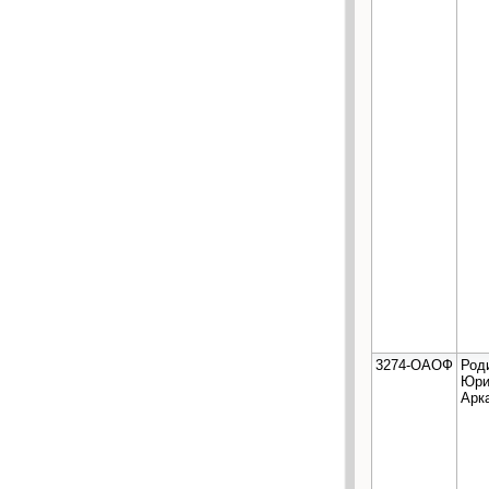
3274-ОАОФ
Род
Юри
Арк