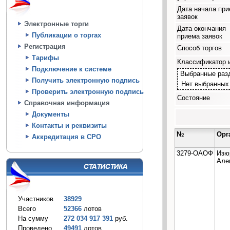
Дата начала пр
заявок
Электронные торги
Дата окончания
Публикации о торгах
приема заявок
Регистрация
Способ торгов
Тарифы
Классификатор 
Подключение к системе
Выбранные раз
Получить электронную подпись
Нет выбранных
Проверить электронную подпись
Состояние
Справочная информация
Документы
Контакты и реквизиты
№
Орг
Аккредитация в СРО
3279-ОАОФ
Изю
Але
Участников
38929
Всего
52366
лотов
На сумму
272 034 917 391
руб.
Проведено
49491
лотов