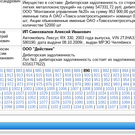
ксандрович
Имущество в составе: Дебиторская задолженность со стор
легких металлоконструкций» на сумму 547331,72 руб; деби
ООО "Монтажное управление №20» на сумму 853 900,00 руб
именные типа А ОАО «Томск-электросетьремонт» номинал 0,
шт; Акции обыкновенные именные ОАО «Томскэлектросетьре
количестве 52000 шт
лов
ИП Самохвалов Алексей Иванович
трий
Автомобиль Лексус RX 330, 2003 года выпуска, VIN JTJHA
нович
580190, дата выдачи 08.10.2009г., выдан МРЭО Челябинск
юсин
ООО "Действие"
сим
Дебиторская задолженность
манович
Лот №1: дебиторская задолженность состоит из задолженн
6316177622).
81
|
882
|
883
|
884
|
885
|
886
|
887
|
888
|
889
|
890
|
891
|
892
|
893
|
894
|
8
11
|
912
|
913
|
914
|
915
|
916
|
917
|
918
|
919
|
920
|
921
|
922
|
923
|
924
|
9
41
|
942
|
943
|
944
|
945
|
946
|
947
|
948
|
949
|
950
|
951
|
952
|
953
|
954
|
9
71
|
972
|
973
|
974
|
975
|
976
|
977
|
978
|
979
|
980
|
981
|
982
|
983
|
984
|
9
1001
|
1002
|
1003
|
1004
|
1005
|
1006
|
1007
|
1008
|
1009
|
1010
|
1011
|
101
5
|
1026
|
1027
|
1028
|
1029
|
1030
|
1031
|
1032
|
1033
|
1034
|
1035
|
1036
|
9
|
1050
|
1051
|
1052
|
1053
|
1054
|
1055
|
1056
|
1057
|
1058
|
1059
|
1060
|
3
|
1074
|
1075
|
1076
|
1077
|
1078
|
1079
|
1080
|
1081
|
1082
|
1083
|
1084
|
7
|
1098
|
1099
|
1100
|
1101
|
1102
|
1103
|
1104
|
1105
|
1106
|
1107
|
1108
|
11