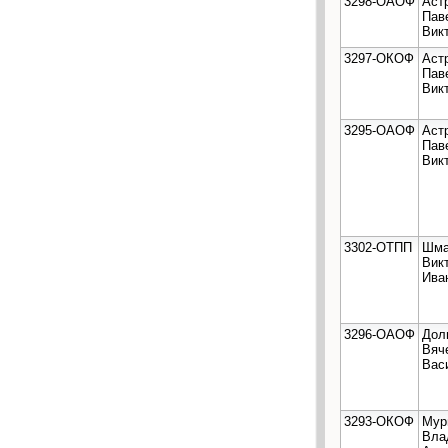
3298-ОАОФ
Аст
Пав
Вик
3297-ОКОФ
Аст
Пав
Вик
3295-ОАОФ
Аст
Пав
Вик
3302-ОТПП
Шма
Вик
Ива
3296-ОАОФ
Дол
Вяч
Вас
3293-ОКОФ
Мур
Вла