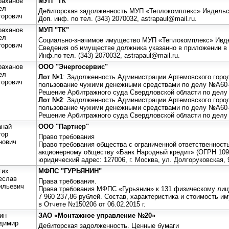
раханов
МУП "ТК"
ел
Дебиторская задолженность МУП «Теплокомплекс» Ивдельск
торович
Доп. инф. по тел. (343) 2070032, astrapaul@mail.ru.
раханов
МУП "ТК"
ел
Социально-значимое имущество МУП «Теплокомплекс» Ивдел
торович
Сведения об имуществе должника указанно в приложении в 
Инф.по тел. (343) 2070032, astrapaul@mail.ru.
раханов
ООО "Энергосервис"
ел
Лот №1
: Задолженность Администрации Артемовского город
торович
пользование чужими денежными средствами по делу №А60-
Решение Арбитражного суда Свердловской области по делу
Лот №2
: Задолженность Администрации Артемовского город
пользование чужими денежными средствами по делу №А60-
Решение Арбитражного суда Свердловской области по делу
най
ООО "Партнер"
тор
Право требования
нович
Право требования общества с ограниченной ответственност
акционерному обществу «Банк Народный кредит» (ОГРН 109
юридический адрес: 127006, г. Москва, ул. Долгоруковская, 9
гих
МФПС "ГУРЬЯНИН"
еслав
Права требования.
ильевич
Права требования МФПС «Гурьянин» к 131 физическому ли
7 960 237,86 рублей. Состав, характеристика и стоимость
в Отчете №150206 от 06.02.2015 г.
ин
ЗАО «Монтажное управление №20»
димир
Дебиторская задолженность. Ценные бумаги