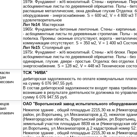
1979г. Фундамент - ж/б монолитный. Стены - кирпичные. Пер
асбоцементные листы по деревянной обрешетке. Полы - бето
распашные металлические, окна двойные глухие Отделка: б
оборудование - энергоснабжение. S = 600 м2, V = 4 800 м3 
удовлетворительное
Лот №14
: Мастерская
1965г. Фундаменты бетонные ленточные. Стены - кирпичные
- асбоцементные листы по деревянным стропилам. Полы - з
побелка. Проемы: оконные отсутствуют, ворота - металлич
коммуникации отсутствуют. S = 350 м2, V = 1 400 м3 Состо
Лот №15
: Столярный цех
1975г. Фундамент - ж/б монолитный. Стены - ж/б блоки. Пере
асбоцементные листы по деревянной обрешетке. Полы - без 
одинарные, глухие. двери - простые. Отделка: без отделки.
энергоснабжение. S = 128 м2, V = 448 м3 Техническое состо
масян
ТСЖ "НИВА"
дан
дебиторская задолженность по оплате коммунальных плате
несович
на сумму 6 076 947,55 руб.
В состав дебиторской задолженности входят права требова
возникшие в результате деятельности должника по управл
сумму 6 076 947,55 руб.
нецов
ОАО "Воротынский завод испытательного оборудовани
аил
Нежилое здание , общей площадью 2215,30 кв.м.(Нижегород
олаевич
район, рп.Воротынец, ул.Механизаторов д.2), нежилое здан
(Нижегородская область, Воротынский район, рп.Воротынец,
земельный участок площадью 8839 кв.м (Нижегородская обл
рп.Воротынец, ул.Механизаторов д.2 кадастровый номер 52:2
Нежилое здание , общей площадью 2215,30 кв.м.(Нижегород