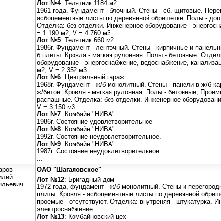
Лот №4
: Телятник 1184 м2.
1961 года. Фундамент - блочный. Стены - сб. щитовые. Пере
асбоцементные листы по деревянной обрешетке. Полы - дощ
Отделка: без отделки. Инженерное оборудование - энергосна
= 1 190 м2, V = 4 760 м3
Лот №5
: Телятник 660 м2
1986г. Фундамент - ленточный. Стены - кирпичные и панель
б плиты. Кровля - мягкая рулонная. Полы - бетонные. Отдел
оборудование - энергоснабжение, водоснабжение, канализац
м2, V = 2 352 м3
Лот №6
: Центральный гараж
1968г. Фундамент - ж/б монолитный. Стены - панели в ж/б к
ж/бетон. Кровля - мягкая рулонная. Полы - бетонные, Проем
распашные. Отделка: без отделки. Инженерное оборудование
V = 3 150 м3
Лот №7
: Комбайн "НИВА"
1986г. Состояние удовлетворительное
Лот №8
: Комбайн "НИВА"
1992г. Состояние неудовлетворительное.
Лот №9
: Комбайн "НИВА"
1987г. Состояние неудовлетворительное.
...
аров
ОАО "Шагаловское"
илий
Лот №12
: Бригадный дом
ильевич
1972 года, фундамент - ж/б монолитный. Стены и перегородк
плиты. Кровля - асбоцементные листы по деревянной обреше
проемые - отсутствуют. Отделка: внутреняя - штукатурка. И
электроснабжение.
Лот №13
: Комбайновский цех