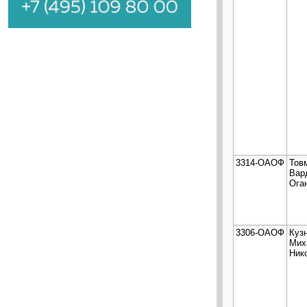
3314-ОАОФ
Тов
Вар
Ога
3306-ОАОФ
Куз
Мих
Ник