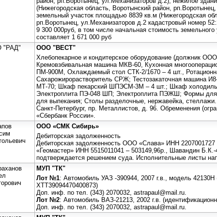
район, рп.Воротынец, ул.Механизаторов д.2), нежилое здан
(Нижегородская область, Воротынский район, рп.Воротынец,
земельный участок площадью 8839 кв.м (Нижегородская обл
рп.Воротынец, ул.Механизаторов д.2 кадастровый номер 52:2
9 300 000руб, в том числе начальная стоимость земельного
составляет 1 671 000 руб
 "РАД"
ООО "ВЕСТ"
Хлебопекарное и кондитерское оборудование (должник ООО
Кремовзбивальная машина МКВ-60, Кухонная многоопераци
ПМ-900М, Охлаждаемый стол СТК-2/1670 – 4 шт., Ротационна
Сахарожирорастворитель СРЖ; Тестозакаточная машина И8
МТ-70; Шкаф пекарский ШПЭСМ-3М – 4 шт.; Шкаф холодильн
Электроплита ПЭ-048 ШП; Электроплита ПЭЖШ; Формы для 
для выпекания; Столы разделочные, нержавейка, стеллажи
Санкт-Петербург, пр. Металлистов, д. 96. Обременения (огр
«Сбербанк России».
апов
ООО «СМК Сибирь»
сим
Дебиторская задолженность
тольевич
Дебиторская задолженность ООО «Слава» ИНН 2207001727 
«Геомастер» ИНН 5515011041 – 503149,96р., Шавандин Б.К.
подтверждается решением суда. Исполнительные листы на
раханов
МУП "ТК"
ел
Лот №1
: Автомобиль УАЗ -390944, 2007 г.в., модель 42130
торович
ХТТ39094470400873)
Доп. инф. по тел. (343) 2070032, astrapaul@mail.ru.
Лот №2
: Автомобиль ВАЗ-21213, 2002 г.в. (идентификацио
Доп. инф. по тел. (343) 2070032, astrapaul@mail.ru.