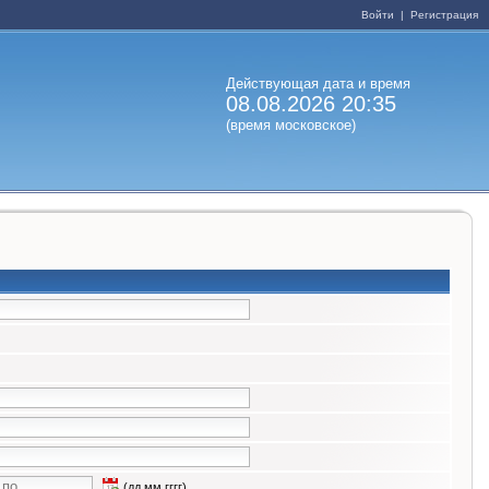
Войти
|
Регистрация
Действующая дата и время
08.08.2026 20:35
(время московское)
(дд.мм.гггг)