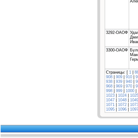
Але
3292-ОАОФ
Уда
Дми
Ива
3300-ОАОФ
Бул
Мак
Гер
Страницы: [
1
|
8
908
|
909
|
910
|
9
938
|
939
|
940
|
9
968
|
969
|
970
|
9
998
|
999
|
1000
|
1023
|
1024
|
102
1047
|
1048
|
104
1071
|
1072
|
107
1095
|
1096
|
109