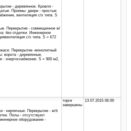
крытие - деревянное. Кровля -
атые. Проемы: двери - простые.
бжение, вентиляция с/х типа. S
ные. Перекрытие - совмещенное ж/
ка: без отделки. Инженерное
иявентиляция с/х типа. S = 672
аркасе. Перекрытие -монолитный
ы: ворота - деревянные,
 - энергоснабжение. S = 900 м2,
торги
13.07.2015 06:00
завершены
и - кирпичные. Перекрытие - ж/б
тке. Полы - отсутствуют.
нженерное оборудование -