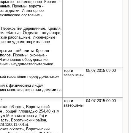
екрытие - совмещенное. Кровля -
нные. Проемы: ворота -
ез отделки. Инженерное
Техническое состояние -
. Перекрытия деревянные. Кровля
емлебитные. Отделка - штукаткра,
еские расспашные. Инженерные
яние не удовлетворительное.
крытие - ж/б плиты. Кровля -
полов. Проемы: оконные -
 Инженерное оборудование -
яние - неудовлетворительное.
торги
05.07.2015 09:00
завершены
жей населения перед должником
ния к физическим лицам,
ению многоквартирными домами на
я"
торги
04.07.2015 00:00
завершены
ская область, Воротынский
ие , общей площадью 254,40 кв.м
 ул.Механизаторов д.2а) и
асть, Воротынский район,
8:130011:0015).
ская область, Воротынский