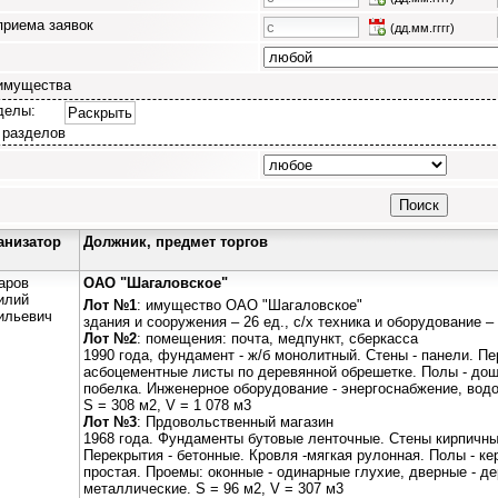
приема заявок
(дд.мм.гггг)
имущества
делы:
Раскрыть
 разделов
анизатор
Должник, предмет торгов
аров
ОАО "Шагаловское"
илий
Лот №1
: имущество ОАО "Шагаловское"
ильевич
здания и сооружения – 26 ед., с/х техника и оборудование – 
Лот №2
: помещения: почта, медпункт, сберкасса
1990 года, фундамент - ж/б монолитный. Стены - панели. Пе
асбоцементные листы по деревянной обрешетке. Полы - дощ
побелка. Инженерное оборудование - энергоснабжение, водо
S = 308 м2, V = 1 078 м3
Лот №3
: Прдовольственный магазин
1968 года. Фундаменты бутовые ленточные. Стены кирпичны
Перекрытия - бетонные. Кровля -мягкая рулонная. Полы - ке
простая. Проемы: оконные - одинарные глухие, дверные - д
металлические. S = 96 м2, V = 307 м3