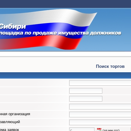
Поиск торгов
ная организация
правляющий
ема заявок
(дд.мм.гггг)