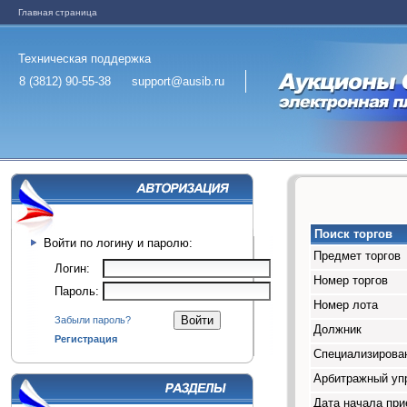
Главная страница
Техническая поддержка
8 (3812) 90-55-38
support@ausib.ru
Поиск торгов
Войти по логину и паролю:
Предмет торгов
Логин:
Номер торгов
Пароль:
Номер лота
Забыли пароль?
Должник
Регистрация
Специализирован
Арбитражный у
Дата начала при