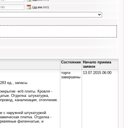
(дд.мм.гггг)
Состояние
Начало приема
заявок
торги
13.07.2015 06:00
завершены
283 ед., запасы.
рекрытие -ж/б плиты. Кровля -
атые. Отделка: штукатурка,
провод, канализация, отопление.
е с наружной штукатуркой.
рамическая плитка. Отделка -
еревяяные филенчатые, и