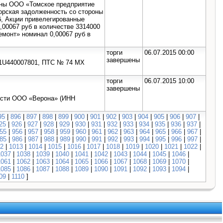
оны ООО «Томское предприятие
торская задолженность со стороны
, Акции привелегированные
00067 руб в количестве 3314000
монт» номинал 0,00067 руб в
торги
06.07.2015 00:00
завершены
31U440007801, ПТС № 74 МХ
торги
06.07.2015 10:00
завершены
ости ООО «Верона» (ИНН
95
|
896
|
897
|
898
|
899
|
900
|
901
|
902
|
903
|
904
|
905
|
906
|
907
|
25
|
926
|
927
|
928
|
929
|
930
|
931
|
932
|
933
|
934
|
935
|
936
|
937
|
55
|
956
|
957
|
958
|
959
|
960
|
961
|
962
|
963
|
964
|
965
|
966
|
967
|
85
|
986
|
987
|
988
|
989
|
990
|
991
|
992
|
993
|
994
|
995
|
996
|
997
|
2
|
1013
|
1014
|
1015
|
1016
|
1017
|
1018
|
1019
|
1020
|
1021
|
1022
|
1037
|
1038
|
1039
|
1040
|
1041
|
1042
|
1043
|
1044
|
1045
|
1046
|
1061
|
1062
|
1063
|
1064
|
1065
|
1066
|
1067
|
1068
|
1069
|
1070
|
1085
|
1086
|
1087
|
1088
|
1089
|
1090
|
1091
|
1092
|
1093
|
1094
|
09
|
1110
]