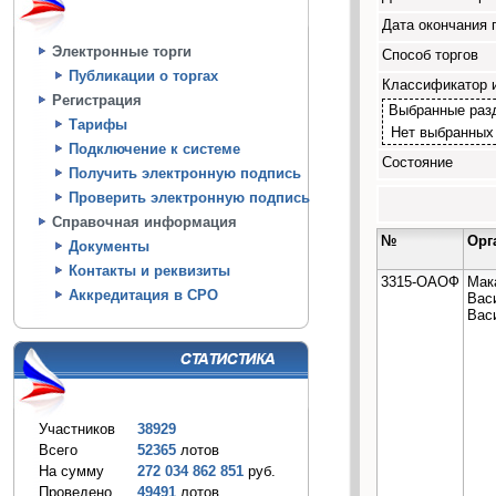
Дата окончания 
Электронные торги
Способ торгов
Публикации о торгах
Классификатор 
Регистрация
Выбранные раз
Тарифы
Нет выбранных
Подключение к системе
Состояние
Получить электронную подпись
Проверить электронную подпись
Справочная информация
№
Орг
Документы
Контакты и реквизиты
3315-ОАОФ
Мак
Аккредитация в СРО
Вас
Вас
Участников
38929
Всего
52365
лотов
На сумму
272 034 862 851
руб.
Проведено
49491
лотов