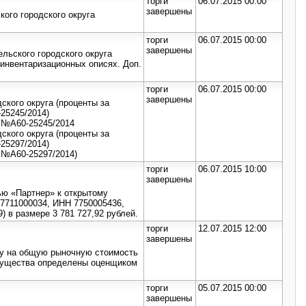
торги
06.07.2015 00:00
завершены
ого городского округа
торги
06.07.2015 00:00
завершены
ьского городского округа
инвентаризационных описях. Доп.
торги
06.07.2015 00:00
завершены
ского округа (проценты за
25245/2014)
 №А60-25245/2014
ского округа (проценты за
25297/2014)
 №А60-25297/2014)
торги
06.07.2015 10:00
завершены
ью «Партнер» к открытому
7711000034, ИНН 7750005436,
) в размере 3 781 727,92 рублей.
торги
12.07.2015 12:00
завершены
цу на общую рыночную стоимость
 имущества определены оценщиком
торги
05.07.2015 00:00
завершены