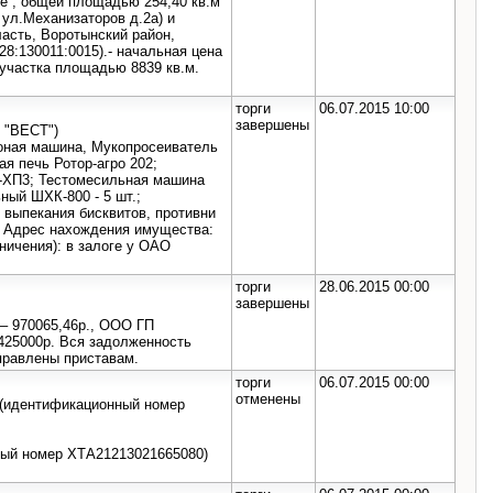
ие , общей площадью 254,40 кв.м
 ул.Механизаторов д.2а) и
асть, Воротынский район,
8:130011:0015).- начальная цена
 участка площадью 8839 кв.м.
торги
06.07.2015 10:00
завершены
 "ВЕСТ")
оная машина, Мукопросеиватель
я печь Ротор-агро 202;
-ХП3; Тестомесильная машина
ый ШХК-800 - 5 шт.;
выпекания бисквитов, противни
. Адрес нахождения имущества:
аничения): в залоге у ОАО
торги
28.06.2015 00:00
завершены
– 970065,46р., ООО ГП
-425000р. Вся задолженность
правлены приставам.
торги
06.07.2015 00:00
отменены
Н (идентификационный номер
нный номер ХТА21213021665080)