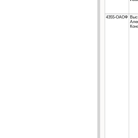
4355-ОАОФ
Выс
Але
Кон