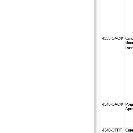
4335-ОАОФ
Слю
Ива
Ген
4348-ОАОФ
Род
Арк
4340-ОТПП
Син