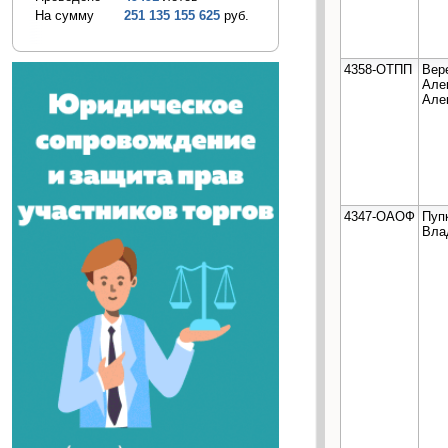
На сумму
251 135 155 625
руб.
4358-ОТПП
Вер
Але
Але
4347-ОАОФ
Пуп
Вла