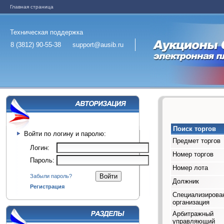
Главная страница
Техническая поддержка
8 (3812) 90-55-38
support@ausib.ru
Поиск торгов
Войти по логину и паролю:
Предмет торгов
Логин:
Номер торгов
Пароль:
Номер лота
Забыли пароль?
Должник
Регистрация
Специализирова
организация
Арбитражный
управляющий