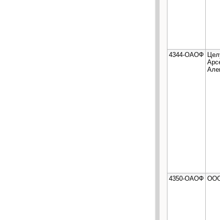
4344-ОАОФ
Цел
Арс
Але
4350-ОАОФ
ООО