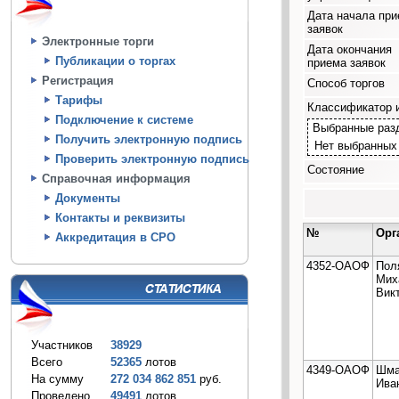
Дата начала пр
заявок
Электронные торги
Дата окончания
Публикации о торгах
приема заявок
Регистрация
Способ торгов
Тарифы
Классификатор 
Подключение к системе
Выбранные раз
Получить электронную подпись
Нет выбранных
Проверить электронную подпись
Состояние
Справочная информация
Документы
Контакты и реквизиты
№
Орг
Аккредитация в СРО
4352-ОАОФ
Пол
Мих
Вик
Участников
38929
Всего
52365
лотов
4349-ОАОФ
Шма
На сумму
272 034 862 851
руб.
Ива
Проведено
49491
лотов