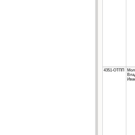
4351-ОТПП
Мол
Вла
Ива