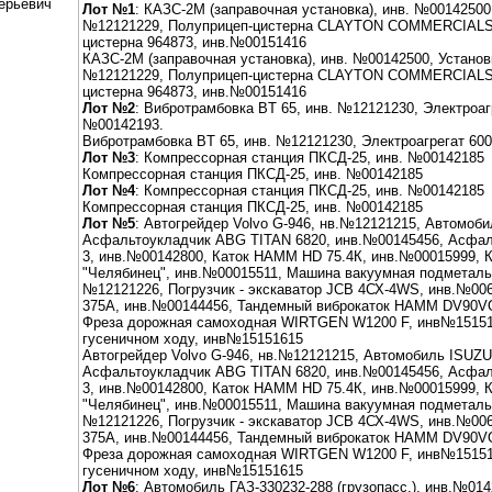
ерьевич
Лот №1
: КАЗС-2М (заправочная установка), инв. №00142500
№12121229, Полуприцеп-цистерна CLAYTON COMMERCIALS,
цистерна 964873, инв.№00151416
КАЗС-2М (заправочная установка), инв. №00142500, Установ
№12121229, Полуприцеп-цистерна CLAYTON COMMERCIALS,
цистерна 964873, инв.№00151416
Лот №2
: Вибротрамбовка BT 65, инв. №12121230, Электроа
№00142193.
Вибротрамбовка BT 65, инв. №12121230, Электроагрегат 60
Лот №3
: Компрессорная станция ПКСД-25, инв. №00142185
Компрессорная станция ПКСД-25, инв. №00142185
Лот №4
: Компрессорная станция ПКСД-25, инв. №00142185
Компрессорная станция ПКСД-25, инв. №00142185
Лот №5
: Автогрейдер Volvo G-946, нв.№12121215, Автомоб
Асфальтоукладчик ABG TITAN 6820, инв.№00145456, Асф
3, инв.№00142800, Каток HAMM HD 75.4К, инв.№00015999, 
"Челябинец", инв.№00015511, Машина вакуумная подметальн
№12121226, Погрузчик - экскаватор JCB 4СХ-4WS, инв.№00
375А, инв.№00144456, Тандемный виброкаток HAMM DV90VO
Фреза дорожная самоходная WIRTGEN W1200 F, инв№151516
гусеничном ходу, инв№15151615
Автогрейдер Volvo G-946, нв.№12121215, Автомобиль ISUZU
Асфальтоукладчик ABG TITAN 6820, инв.№00145456, Асф
3, инв.№00142800, Каток HAMM HD 75.4К, инв.№00015999, 
"Челябинец", инв.№00015511, Машина вакуумная подметальн
№12121226, Погрузчик - экскаватор JCB 4СХ-4WS, инв.№00
375А, инв.№00144456, Тандемный виброкаток HAMM DV90VO
Фреза дорожная самоходная WIRTGEN W1200 F, инв№151516
гусеничном ходу, инв№15151615
Лот №6
: Автомобиль ГАЗ-330232-288 (грузопасс.), инв.№014