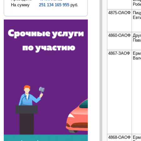
Роб
На сумму
251 134 165 955
руб.
4875-ОАОФ
Пиц
Евт
4860-ОАОФ
Дру
Пав
4867-ЗАОФ
Ерм
Вал
4868-ОАОФ
Ерм