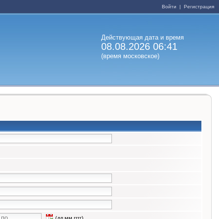
Войти
|
Регистрация
Действующая дата и время
08.08.2026 06:41
(время московское)
(дд.мм.гггг)