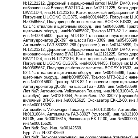
№12121212, Дорожный вибрационный каток НАММ DV40, ин
вибрационный Bomag BW211D-4, инв.№12121225, Каток до
BW211D-4, инв.№12121216, Каток дорожный вибрационный
Погрузчик LIUGONG CLG375, инв№00144455, Погрузчик LIU
№00565657, Полуприцеп-бетоносмеситель BODEX KIS33, ин
82.1 "с отвалом и щеточным оборуд., инв.№00485898, Тракто
щеточным оборуд., инв№00485897, Трактор МТЗ-82.1 с нав
инв.№00015600, Трактор МТЗ-82.1 с навесом плуж.щеточны
Автогудронатор ДС-39Г на шасси Газ - 3309, инв.№05458599
Автомобиль ГАЗ-330232-288 (грузопасс.), инв.№01425899, Гр
№12121212, Дорожный вибрационный каток НАММ DV40, ин
вибрационный Bomag BW211D-4, инв.№12121225, Каток до
BW211D-4, инв.№12121216, Каток дорожный вибрационный
Погрузчик LIUGONG CLG375, инв№00144455, Погрузчик LIU
№00565657, Полуприцеп-бетоносмеситель BODEX KIS33, ин
82.1 "с отвалом и щеточным оборуд., инв.№00485898, Тракто
щеточным оборуд., инв№00485897, Трактор МТЗ-82.1 с нав
инв.№00015600, Трактор МТЗ-82.1 с навесом плуж.щеточны
Автогудронатор ДС-39Г на шасси Газ - 3309, инв.№05458599
Лот №7
: Автомобиль Volkswagen Touareg, инв.№01310045, 
(автобус), инв.№01310044, Автомобиль ГАЗ-33027 (грузовой
вилочный ВП-05, инв.№00015615, Экскаватор ЕК-12-00, инв.
инв№00015620.
Автомобиль Volkswagen Touareg, инв.№01310045, Автомобиль
№01310044, Автомобиль ГАЗ-33027 (грузовой), инв.№013100
ВП-05, инв.№00015615, Экскаватор ЕК-12-00, инв.№5000000,
инв№00015620.
Лот №8
: Бур. Инв. №00142569.
Бур. Инв. №00142569.
Лот №9
: Пескоразбрасывающее оборудование (комплект) ин