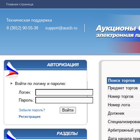
Главная страница
Техническая поддержка
8 (3812) 90-55-38
support@ausib.ru
Поиск торгов
Войти по логину и паролю:
Предмет торгов
Логин:
Номер торгов
Пароль:
Номер лота
Забыли пароль?
Должник
Регистрация
Специализирован
Арбитражный у
Дата начала при