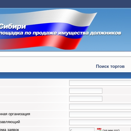
Поиск торгов
ная организация
правляющий
ема заявок
(дд.мм.гггг)