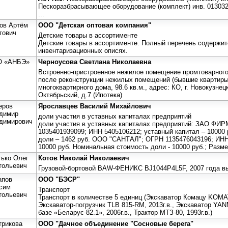
Пескоразбрасывающее оборудование (комплект) инв. 013032
...
ов Артём
ООО "Детская оптовая компания"
гович
Детские товары в ассортименте
Детские товары в ассортименте. Полный перечень содержи
инвентаризационных описях.
 «АНБЭ»
Черноусова Светлана Николаевна
Встроенно-пристроенное нежилое помещение промтоварного
после реконструкции нежилых помещений (бывшие квартиры
многоквартирного дома, 98.6 кв.м., адрес: КО, г. Новокузнец
Октябрьский, д.7 (Ипотека)
еров
Ярославцев Василий Михайлович
димир
доли участия в уставных капиталах предприятий
димирович
доли участия в уставных капиталах предприятий: ЗАО ФИ
1035401939099; ИНН 5405106212; уставный капитал – 10000
доли – 1462 руб. ООО "САНТАЛ"; ОГРН 1135476043196; ИНН
10000 руб. Номинальная стоимость доли - 10000 руб.; Разм
тько Олег
Котов Николай Николаевич
тольевич
Грузовой-бортовой BAW-ФЕНИКС BJ1044P4L5F, 2007 года 
апов
ООО "БЭСР"
сим
Транспорт
тольевич
Транспорт в количестве 5 единиц (Экскаватор Комацу KOMA
Экскаватор-погрузчик TLB 815-RM, 2013г.в., Экскаватор YAN
базе «Беларус-82.1», 2006г.в., Трактор МТЗ-80, 1993г.в.)
трикова
ООО "Дачное объединение "Сосновые берега"