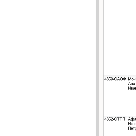
4859-ОАОФ
Моч
Ана
Ива
4852-ОТПП
Афа
Иго
Пет