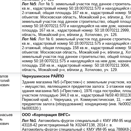
Лот №5
: Лот № 5: земельный участок под дачное строител
кв.м., кадастровый номер 50:18:0070211:570 и находящийся 
2-этажный, общая площадь 167 кв.м., кадастровый номер: 50
объектов: Московская область, Можайский р-н, вблизи д. Хот
земельный участок под дачное строительство, общей площа
номер 50:18:0070211:570 и находящийся на нем дом, назнач
площадь 167 кв.м., кадастровый номер: 50:18:0070211:2999,
область, Можайский р-н, вблизи д. Хотилово, уч. 126.
Лот №6
: Лот № 6: земельный участок под дачное строител
кв.м., кадастровый номер 50:18:0070211:575 и находящийся 
2-этажный, общая площадь 158 кв.м., кадастровый номер: 50
объектов: Московская область, Можайский р-н, вблизи д. Хот
земельный участок под дачное строительство, общей площа
номер 50:18:0070211:575 и находящийся на нем дом, назнач
площадь 158 кв.м., кадастровый номер: 50:18:0070211:3004,
область, Можайский р-н, вблизи д. Хотилово, уч. 129.
алов
Чернушинское РАЙПО
толий
Здание магазина №5 («Престиж») с земельным участком, к
нович
– имущество, являющееся предметом залога: 1-этажное кир
здания магазина №5 («Престиж»), 1976 года постройки, пло
участком площадью 344,0 кв.м., кадастровый №59:40:00113
Пермский край, г. Чернушка, ул. Коммунистическая, 11; – 
предметом залога (оборудование): кондиционер (инв. №00024
№000320.).
насьев
ООО «Корпорация ВНГС»
рь
Лот №1
: Автомобиль-фургон специальный с КМУ ИМ-95 мод
рович
43118-42 регистрационный № Х024АТ138, 2014 г. в.
Автомобиль-фургон специальный с КМУ ИМ-95 мод.7886К8-2