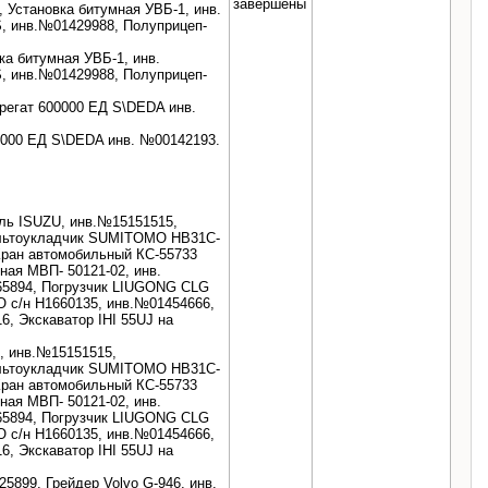
завершены
, Установка битумная УВБ-1, инв.
 инв.№01429988, Полуприцеп-
ка битумная УВБ-1, инв.
 инв.№01429988, Полуприцеп-
грегат 600000 ЕД S\DEDA инв.
0000 ЕД S\DEDA инв. №00142193.
иль ISUZU, инв.№15151515,
альтоукладчик SUMITOMO НВ31С-
Кран автомобильный КС-55733
ая МВП- 50121-02, инв.
65894, Погрузчик LIUGONG CLG
 с/н Н1660135, инв.№01454666,
, Экскаватор IHI 55UJ на
, инв.№15151515,
альтоукладчик SUMITOMO НВ31С-
Кран автомобильный КС-55733
ая МВП- 50121-02, инв.
65894, Погрузчик LIUGONG CLG
 с/н Н1660135, инв.№01454666,
, Экскаватор IHI 55UJ на
25899, Грейдер Volvo G-946, инв.