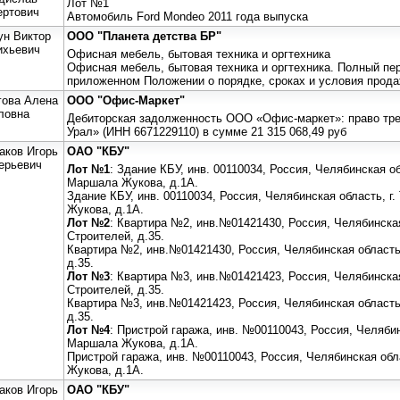
Лот №1
ертович
Автомобиль Ford Mondeo 2011 года выпуска
ун Виктор
ООО "Планета детства БР"
ихьевич
Офисная мебель, бытовая техника и оргтехника
Офисная мебель, бытовая техника и оргтехника. Полный пе
приложенном Положении о порядке, сроках и условия прода
гова Алена
ООО "Офис-Маркет"
ловна
Дебиторская задолженность ООО «Офис-маркет»: право тре
Урал» (ИНН 6671229110) в сумме 21 315 068,49 руб
аков Игорь
ОАО "КБУ"
ерьевич
Лот №1
: Здание КБУ, инв. 00110034, Россия, Челябинская об
Маршала Жукова, д.1А.
Здание КБУ, инв. 00110034, Россия, Челябинская область, г
Жукова, д.1А.
Лот №2
: Квартира №2, инв.№01421430, Россия, Челябинская 
Строителей, д.35.
Квартира №2, инв.№01421430, Россия, Челябинская область, 
д.35.
Лот №3
: Квартира №3, инв.№01421423, Россия, Челябинская 
Строителей, д.35.
Квартира №3, инв.№01421423, Россия, Челябинская область,
д.35.
Лот №4
: Пристрой гаража, инв. №00110043, Россия, Челябин
Маршала Жукова, д.1А.
Пристрой гаража, инв. №00110043, Россия, Челябинская обл
Жукова, д.1А.
аков Игорь
ОАО "КБУ"