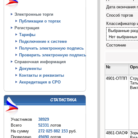
Дата окончания 
Электронные торги
Способ торгов
Публикации о торгах
Классификатор 
Регистрация
Выбранные раз
Тарифы
Нет выбранных
Подключение к системе
Состояние
Получить электронную подпись
Проверить электронную подпись
Справочная информация
№
Орг
Документы
Контакты и реквизиты
4901-ОТПП
Стр
Аккредитация в СРО
Тат
Вик
Участников
38929
Всего
52331
лотов
На сумму
272 025 882 153
руб.
4861-ОАОФ
Зор
Проведено
49490
лотов
Вла