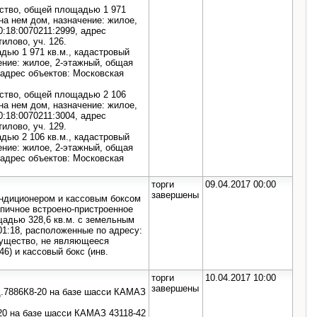
ьство, общей площадью 1 971
на нем дом, назначение: жилое,
:18:0070211:2999, адрес
илово, уч. 126.
дью 1 971 кв.м., кадастровый
ение: жилое, 2-этажный, общая
 адрес объектов: Московская
ьство, общей площадью 2 106
на нем дом, назначение: жилое,
:18:0070211:3004, адрес
илово, уч. 129.
дью 2 106 кв.м., кадастровый
ение: жилое, 2-этажный, общая
 адрес объектов: Московская
торги
09.04.2017 00:00
завершены
ондиционером и кассовым боксом
пичное встроено-пристроенное
щадью 328,6 кв.м. с земельным
01:18, расположенные по адресу:
имущество, не являющееся
6) и кассовый бокс (инв.
торги
10.04.2017 10:00
завершены
.7886К8-20 на базе шасси КАМАЗ
0 на базе шасси КАМАЗ 43118-42