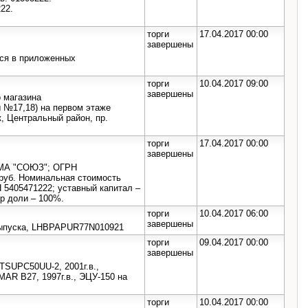
22.
торги
17.04.2017 00:00
завершены
тся в приложенных
торги
10.04.2017 09:00
завершены
 магазина
 №17,18) на первом этаже
к, Центральный район, пр.
торги
17.04.2017 00:00
завершены
РМА "СОЮЗ"; ОГРН
 руб. Номинальная стоимость
 5405471222; уставный капитал –
ер доли – 100%.
торги
10.04.2017 06:00
завершены
выпуска, LHBPAPUR77N010921
торги
09.04.2017 00:00
завершены
TSUPC50UU-2, 2001г.в.,
MAR B27, 1997г.в., ЭЦУ-150 на
торги
10.04.2017 00:00