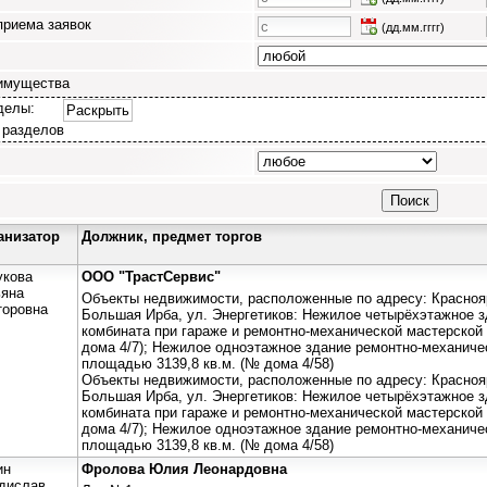
приема заявок
(дд.мм.гггг)
имущества
делы:
Раскрыть
 разделов
анизатор
Должник, предмет торгов
укова
ООО "ТрастСервис"
ьяна
Объекты недвижимости, расположенные по адресу: Красноярс
торовна
Большая Ирба, ул. Энергетиков: Нежилое четырёхэтажное з
комбината при гараже и ремонтно-механической мастерской
дома 4/7); Нежилое одноэтажное здание ремонтно-механиче
площадью 3139,8 кв.м. (№ дома 4/58)
Объекты недвижимости, расположенные по адресу: Красноярс
Большая Ирба, ул. Энергетиков: Нежилое четырёхэтажное з
комбината при гараже и ремонтно-механической мастерской
дома 4/7); Нежилое одноэтажное здание ремонтно-механиче
площадью 3139,8 кв.м. (№ дома 4/58)
ин
Фролова Юлия Леонардовна
дислав