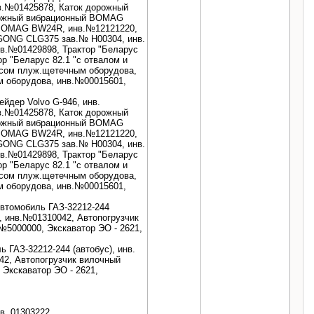
в.№01425878, Каток дорожный
рожный вибрационный BOMAG
 BOMAG BW24R, инв.№12121220,
GONG CLG375 зав.№ Н00304, инв.
в.№01429898, Трактор "Беларус
р "Беларус 82.1 "с отвалом и
есом плуж.щетечным оборудова,
м оборудова, инв.№00015601,
ейдер Volvo G-946, инв.
в.№01425878, Каток дорожный
рожный вибрационный BOMAG
 BOMAG BW24R, инв.№12121220,
GONG CLG375 зав.№ Н00304, инв.
в.№01429898, Трактор "Беларус
р "Беларус 82.1 "с отвалом и
есом плуж.щетечным оборудова,
м оборудова, инв.№00015601,
Автомобиль ГАЗ-32212-244
), инв.№01310042, Автопогрузчик
№5000000, Экскаватор ЭО - 2621,
 ГАЗ-32212-244 (автобус), инв.
42, Автопогрузчик вилочный
 Экскаватор ЭО - 2621,
в. 01303222.