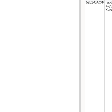
5281-ОАОФ
Гар
Анд
Хис