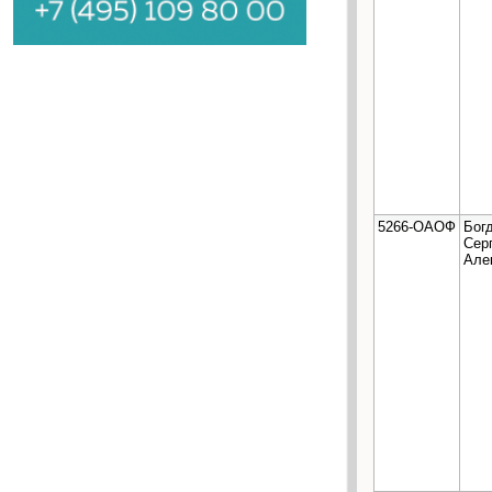
5266-ОАОФ
Бог
Сер
Але