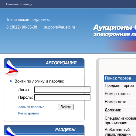
Главная страница
Техническая поддержка
8 (3812) 90-55-38
support@ausib.ru
Поиск торгов
Войти по логину и паролю:
Предмет торгов
Логин:
Номер торгов
Пароль:
Номер лота
Забыли пароль?
Должник
Регистрация
Специализирова
организация
Арбитражный
управляющий