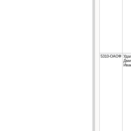
5310-ОАОФ
Уда
Дми
Ива