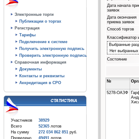
Дата начала пр
заявок
Электронные торги
Дата окончания
Публикации о торгах
приема заявок
Регистрация
Способ торгов
Тарифы
Классификатор 
Подключение к системе
Выбранные раз
Получить электронную подпись
Нет выбранных
Проверить электронную подпись
Состояние
Справочная информация
Документы
Контакты и реквизиты
№
Орг
Аккредитация в СРО
5278-ОАЗФ
Гар
Анд
Хис
Участников
38929
Всего
52365
лотов
На сумму
272 034 862 851
руб.
Проведено
49491
лотов