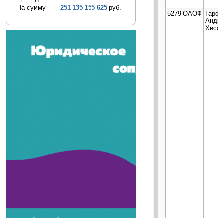
На сумму
251 135 155 625
руб.
5279-ОАОФ
Гар
Анд
Хис