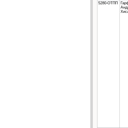
5280-ОТПП
Гар
Анд
Хис