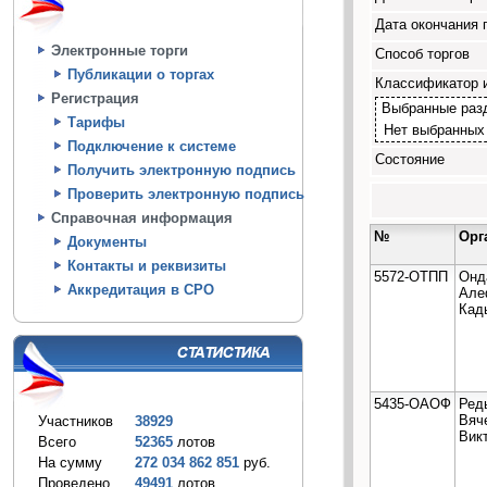
Дата окончания 
Электронные торги
Способ торгов
Публикации о торгах
Классификатор 
Регистрация
Выбранные раз
Тарифы
Нет выбранных
Подключение к системе
Состояние
Получить электронную подпись
Проверить электронную подпись
Справочная информация
№
Орг
Документы
Контакты и реквизиты
5572-ОТПП
Онд
Аккредитация в СРО
Але
Кад
5435-ОАОФ
Ред
Вяч
Участников
38929
Вик
Всего
52365
лотов
На сумму
272 034 862 851
руб.
Проведено
49491
лотов