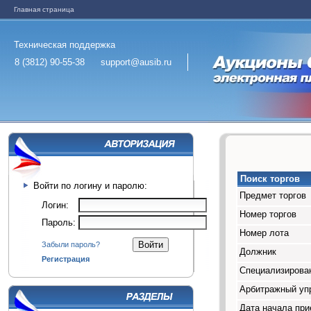
Главная страница
Техническая поддержка
8 (3812) 90-55-38
support@ausib.ru
Поиск торгов
Войти по логину и паролю:
Предмет торгов
Логин:
Номер торгов
Пароль:
Номер лота
Забыли пароль?
Должник
Регистрация
Специализирован
Арбитражный у
Дата начала при