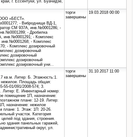
рай, г. Ессентуки, ул. Буачидзе,
торги
19.03.2018 00:00
завершены
 ООО «БЕСТ».
№0001277; - Виброднище ВД-1,
гратор СМ 937А, инв.№0001286; -
инв.№0001289; - Дробилка
, инв.№0001291; - Комплекс
 инв.№0001268; - Комплекс
70; - Комплекс дозировочный
омплекс дозировочный
плекс дозировочный
Комплекс дозировочный
омплекс дозировочный уни...
торги
31.10.2017 11:00
завершены
7 кв.м. Литер: Б. Этажность:1.
е: нежилое. Площадь общая:
-55-01/091/2008-574; 3.
. Литер: Е. Инвентарный номер:
лое помещение 1П, назначение:
оэтажном плане: 12-19. Литер:
1П, назначение: нежилое
плане: 1. Этаж: 1П: 20-26.
мельный участок. Категория
 целей под здания, строения.
ьно здания панельных гаражей,
административный округ, ул.