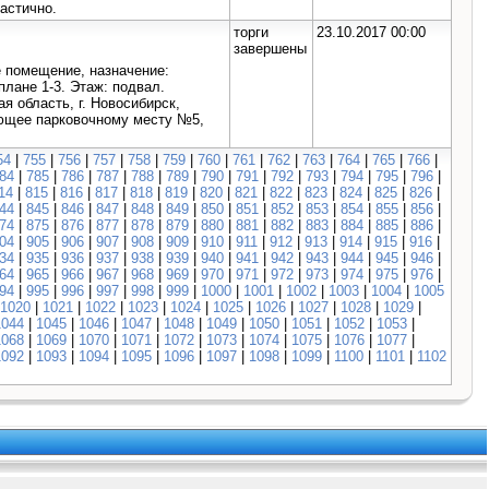
астично.
торги
23.10.2017 00:00
завершены
е помещение, назначение:
плане 1-3. Этаж: подвал.
я область, г. Новосибирск,
ующее парковочному месту №5,
54
|
755
|
756
|
757
|
758
|
759
|
760
|
761
|
762
|
763
|
764
|
765
|
766
|
84
|
785
|
786
|
787
|
788
|
789
|
790
|
791
|
792
|
793
|
794
|
795
|
796
|
14
|
815
|
816
|
817
|
818
|
819
|
820
|
821
|
822
|
823
|
824
|
825
|
826
|
44
|
845
|
846
|
847
|
848
|
849
|
850
|
851
|
852
|
853
|
854
|
855
|
856
|
74
|
875
|
876
|
877
|
878
|
879
|
880
|
881
|
882
|
883
|
884
|
885
|
886
|
04
|
905
|
906
|
907
|
908
|
909
|
910
|
911
|
912
|
913
|
914
|
915
|
916
|
34
|
935
|
936
|
937
|
938
|
939
|
940
|
941
|
942
|
943
|
944
|
945
|
946
|
64
|
965
|
966
|
967
|
968
|
969
|
970
|
971
|
972
|
973
|
974
|
975
|
976
|
94
|
995
|
996
|
997
|
998
|
999
|
1000
|
1001
|
1002
|
1003
|
1004
|
1005
1020
|
1021
|
1022
|
1023
|
1024
|
1025
|
1026
|
1027
|
1028
|
1029
|
1044
|
1045
|
1046
|
1047
|
1048
|
1049
|
1050
|
1051
|
1052
|
1053
|
1068
|
1069
|
1070
|
1071
|
1072
|
1073
|
1074
|
1075
|
1076
|
1077
|
1092
|
1093
|
1094
|
1095
|
1096
|
1097
|
1098
|
1099
|
1100
|
1101
|
1102