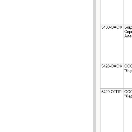
5430-ОАОФ
Бог
Сер
Але
5428-ОАОФ
ОО
"Ле
5429-ОТПП
ОО
"Ле