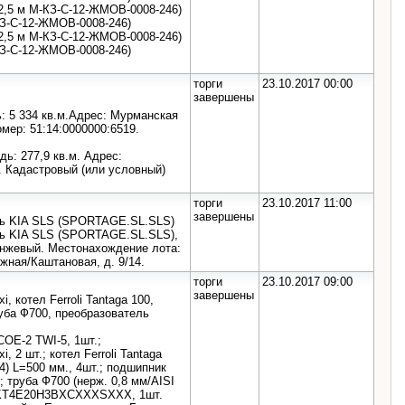
2,5 м М-КЗ-С-12-ЖМОВ-0008-246)
КЗ-С-12-ЖМОВ-0008-246)
2,5 м М-КЗ-С-12-ЖМОВ-0008-246)
КЗ-С-12-ЖМОВ-0008-246)
торги
23.10.2017 00:00
завершены
 5 334 кв.м.Адрес: Мурманская
омер: 51:14:0000000:6519.
ь: 277,9 кв.м. Адрес:
. Кадастровый (или условный)
торги
23.10.2017 11:00
завершены
ль KIA SLS (SPORTAGE.SL.SLS)
ь KIA SLS (SPORTAGE.SL.SLS),
ранжевый. Местонахождение лота:
жная/Каштановая, д. 9/14.
торги
23.10.2017 09:00
завершены
, котел Ferroli Tantaga 100,
руба Ф700, преобразователь
COE-2 TWI-5, 1шт.;
, 2 шт.; котел Ferroli Tantaga
04) L=500 мм., 4шт.; подшипник
.; труба Ф700 (нерж. 0,8 мм/AISI
P22KT4E20H3BXCXXXSXXX, 1шт.