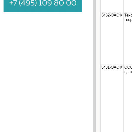
5432-ОАОФ
Тех
Гео
5431-ОАОФ
ООО
цент