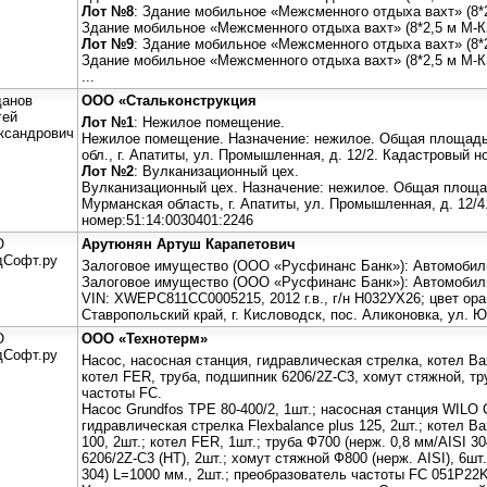
Лот №8
: Здание мобильное «Межсменного отдыха вахт» (8*
Здание мобильное «Межсменного отдыха вахт» (8*2,5 м М-
Лот №9
: Здание мобильное «Межсменного отдыха вахт» (8*
Здание мобильное «Межсменного отдыха вахт» (8*2,5 м М-
...
данов
ООО «Стальконструкция
гей
Лот №1
: Нежилое помещение.
ксандрович
Нежилое помещение. Назначение: нежилое. Общая площадь:
обл., г. Апатиты, ул. Промышленная, д. 12/2. Кадастровый н
Лот №2
: Вулканизационный цех.
Вулканизационный цех. Назначение: нежилое. Общая площад
Мурманская область, г. Апатиты, ул. Промышленная, д. 12/4
номер:51:14:0030401:2246
О
Арутюнян Артуш Карапетович
дСофт.ру
Залоговое имущество (ООО «Русфинанс Банк»): Автомоби
Залоговое имущество (ООО «Русфинанс Банк»): Автомобил
VIN: XWEPC811CC0005215, 2012 г.в., г/н Н032УХ26; цвет о
Ставропольский край, г. Кисловодск, пос. Аликоновка, ул. Ю
О
ООО «Технотерм»
дСофт.ру
Насос, насосная станция, гидравлическая стрелка, котел Baxi
котел FER, труба, подшипник 6206/2Z-C3, хомут стяжной, т
частоты FC.
Насос Grundfos TPE 80-400/2, 1шт.; насосная станция WILO 
гидравлическая стрелка Flexbalance plus 125, 2шт.; котел Baxi
100, 2шт.; котел FER, 1шт.; труба Ф700 (нерж. 0,8 мм/AISI 3
6206/2Z-C3 (HT), 2шт.; хомут стяжной Ф800 (нерж. AISI), 6шт
304) L=1000 мм., 2шт.; преобразователь частоты FC 051