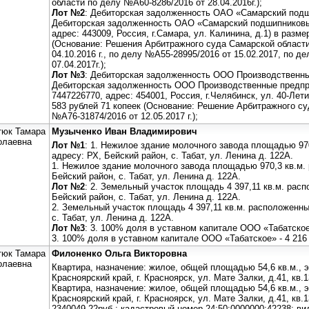
области по делу №А60-8286/2016 от 28.04.2016г.);
Лот №2
: Дебиторская задолженность ОАО «Самарский под
Дебиторская задолженность ОАО «Самарский подшипниковы
адрес: 443009, Россия, г.Самара, ул. Калинина, д.1) в разме
(Основание: Решения Арбитражного суда Самарской области
04.10.2016 г., по делу №А55-28995/2016 от 15.02.2017, по д
07.04.2017г.);
Лот №3
: Дебиторская задолженность ООО Производственн
Дебиторская задолженность ООО Производственные предп
7447226770, адрес: 454001, Россия, г.Челябинск, ул. 40-Лет
583 рублей 71 копеек (Основание: Решение Арбитражного с
№А76-31874/2016 от 12.05.2017 г.);
тюк Тамара
Музыченко Иван Владимирович
олаевна
Лот №1
: 1. Нежилое здание молочного завода площадью 97
адресу: РХ, Бейский район, с. Табат, ул. Ленина д. 122А.
1. Нежилое здание молочного завода площадью 970,3 кв.м.
Бейский район, с. Табат, ул. Ленина д. 122А.
Лот №2
: 2. Земельный участок площадь 4 397,11 кв.м. рас
Бейский район, с. Табат, ул. Ленина д. 122А.
2. Земельный участок площадь 4 397,11 кв.м. расположенны
с. Табат, ул. Ленина д. 122А.
Лот №3
: 3. 100% доля в уставном капитале ООО «Табатское
3. 100% доля в уставном капитале ООО «Табатское» - 4 216
тюк Тамара
Филоненко Ольга Викторовна
олаевна
Квартира, назначение: жилое, общей площадью 54,6 кв.м., 
Красноярский край, г. Красноярск, ул. Мате Залки, д.41, кв.
Квартира, назначение: жилое, общей площадью 54,6 кв.м., 
Красноярский край, г. Красноярск, ул. Мате Залки, д.41, кв.
2340049,22руб.; кадастровый номер 24:50:0000000:42238; вид