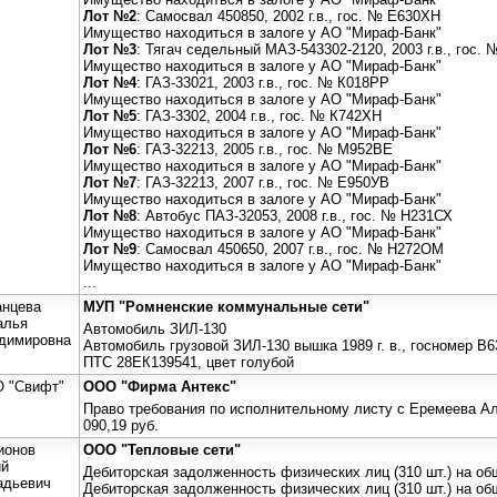
Лот №2
: Самосвал 450850, 2002 г.в., гос. № Е630ХН
Имущество находиться в залоге у АО "Мираф-Банк"
Лот №3
: Тягач седельный МАЗ-543302-2120, 2003 г.в., гос.
Имущество находиться в залоге у АО "Мираф-Банк"
Лот №4
: ГАЗ-33021, 2003 г.в., гос. № К018РР
Имущество находиться в залоге у АО "Мираф-Банк"
Лот №5
: ГАЗ-3302, 2004 г.в., гос. № К742ХН
Имущество находиться в залоге у АО "Мираф-Банк"
Лот №6
: ГАЗ-32213, 2005 г.в., гос. № М952ВЕ
Имущество находиться в залоге у АО "Мираф-Банк"
Лот №7
: ГАЗ-32213, 2007 г.в., гос. № Е950УВ
Имущество находиться в залоге у АО "Мираф-Банк"
Лот №8
: Автобус ПАЗ-32053, 2008 г.в., гос. № Н231СХ
Имущество находиться в залоге у АО "Мираф-Банк"
Лот №9
: Самосвал 450650, 2007 г.в., гос. № Н272ОМ
Имущество находиться в залоге у АО "Мираф-Банк"
...
анцева
МУП "Ромненские коммунальные сети"
алья
Автомобиль ЗИЛ-130
димировна
Автомобиль грузовой ЗИЛ-130 вышка 1989 г. в., госномер В
ПТС 28ЕК139541, цвет голубой
 "Свифт"
ООО "Фирма Антекс"
Право требования по исполнительному листу с Еремеева А
090,19 руб.
ионов
ООО "Тепловые сети"
й
Дебиторская задолженность физических лиц (310 шт.) на об
адьевич
Дебиторская задолженность физических лиц (310 шт.) на об