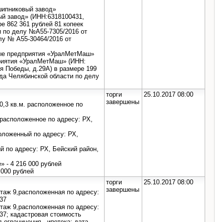
шипниковый завод»
й завод» (ИНН:6318100431,
ре 862 361 рублей 81 копеек
 по делу №А55-7305/2016 от
елу № А55-30464/2016 от
ые предприятия «УралМетМаш»
риятия «УралМетМаш» (ИНН:
ия Победы, д.29А) в размере 199
уда Челябинской области по делу
торги
25.10.2017 08:00
завершены
0,3 кв.м. расположенное по
 расположенное по адресу: РХ,
положенный по адресу: РХ,
й по адресу: РХ, Бейский район,
» - 4 216 000 рублей
 000 рублей
торги
25.10.2017 08:00
завершены
этаж 9,расположенная по адресу:
137
этаж 9,расположенная по адресу:
137; кадастровая стоимость
 ограничения - ипотека; дата