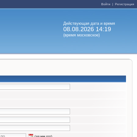
Войти
|
Регистрация
Действующая дата и время
08.08.2026 14:19
(время московское)
(дд.мм.гггг)