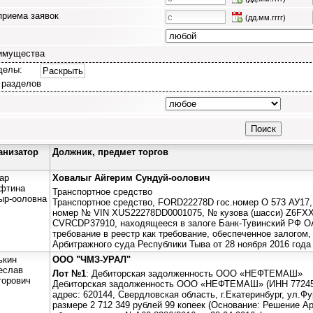
приема заявок
(дд.мм.гггг)
имущества
делы:
Раскрыть
 разделов
анизатор
Должник, предмет торгов
ар
Ховалыг Айгерим Сундуй-оолович
фтина
Транспортное средство
ыр-ооловна
Транспортное средство, FORD22278D гос.номер О 573 АУ17,
номер № VIN XUS22278DD0001075, № кузова (шасси) Z6F
CVRCDP37910, находящееся в залоге Банк-Тувинский РФ О
требование в реестр как требование, обеспеченное залогом
Арбитражного суда Республики Тыва от 28 ноября 2016 года
ькин
ООО "ЧМЗ-УРАЛ"
еслав
Лот №1
: Дебиторская задолженность ООО «НЕФТЕМАШ»
торович
Дебиторская задолженность ООО «НЕФТЕМАШ» (ИНН 772455
адрес: 620144, Свердловская область, г.Екатеринбург, ул.Фу
размере 2 712 349 рублей 99 копеек (Основание: Решение 