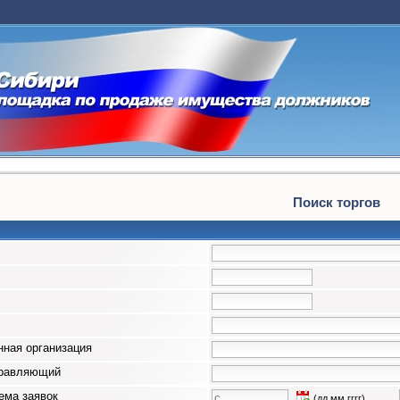
Поиск торгов
ная организация
правляющий
ема заявок
(дд.мм.гггг)