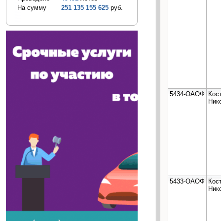
На сумму
251 135 155 625
руб.
5434-ОАОФ
Кос
Ник
5433-ОАОФ
Кос
Ник