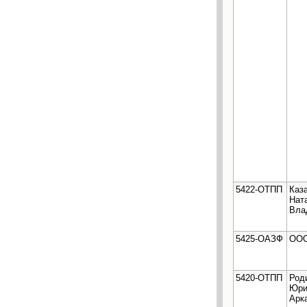
5422-ОТПП
Каз
Нат
Вла
5425-ОАЗФ
ООО
5420-ОТПП
Род
Юри
Арк