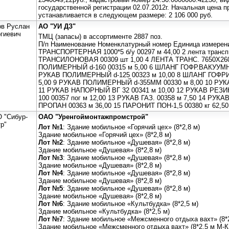
государственной регистрации 02.07.2012г. Начальная цена
устанавливается в следующем размере: 2 106 000 руб.
ов Руслан
АО "УИ ДЗ"
ргиевич
ТМЦ (запасы) в ассортименте 2887 поз.
П/п Наименование Номенклатурный номер Единица измерен
ТРАНСПОРТЕРНАЯ 1000*5 б/у 00297 м 44,00 2 лента трансп.
ТРАНСИЛОНОВАЯ 00309 шт 1,00 4 ЛЕНТА ТРАНС. 7650Х2600
ПОЛИМЕРНЫЙ d-160 00315 м 5,00 6 ШЛАНГ ГОФР.ВАКУУМН.
РУКАВ ПОЛИМЕРНЫЙ d-125 00323 м 10,00 8 ШЛАНГ ГОФР
5,00 9 РУКАВ ПОЛИМЕРНЫЙ d-355ММ 00330 м 8,00 10 РУКА
11 РУКАВ НАПОРНЫЙ ВГ 32 00341 м 10,00 12 РУКАВ РЕЗ
100 00357 пог м 12,00 13 РУКАВ ГАЗ. 00358 м 7,50 14 РУКАВ
ПРОПАН 00363 м 36,00 15 ПАРОНИТ ПОН-1,5 00380 кг 62,50 
 "Сибур-
ОАО "Уренгоймонтажпромстрой"
р"
Лот №1
: Здание мобильное «Горячий цех» (8*2,8 м)
Здание мобильное «Горячий цех» (8*2,8 м)
Лот №2
: Здание мобильное «Душевая» (8*2,8 м)
Здание мобильное «Душевая» (8*2,8 м)
Лот №3
: Здание мобильное «Душевая» (8*2,8 м)
Здание мобильное «Душевая» (8*2,8 м)
Лот №4
: Здание мобильное «Душевая» (8*2,8 м)
Здание мобильное «Душевая» (8*2,8 м)
Лот №5
: Здание мобильное «Душевая» (8*2,8 м)
Здание мобильное «Душевая» (8*2,8 м)
Лот №6
: Здание мобильное «Культбудка» (8*2,5 м)
Здание мобильное «Культбудка» (8*2,5 м)
Лот №7
: Здание мобильное «Межсменного отдыха вахт» (8*
Здание мобильное «Межсменного отдыха вахт» (8*2,5 м М-