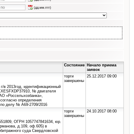
(дд.мм.гггг)
Состояние
Начало приема
заявок
торги
25.12.2017 09:00
завершены
 г/в 2013год, идентификационный
XXXESFXDP37910, № двигателя
АО «Россельхозбанка»,
, согласно определения
 по делу № А69-2709/2016
торги
24.10.2017 08:00
завершены
1809, ОГРН 1057747841634, юр.
рманова, д.109, оф.605) в
Арбитражного суда Свердловской