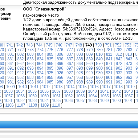
Дебиторская задолженность документально подтверждена ч
нов
ООО "Спецжилстрой"
димир
парковочное место
геевич
1/22 доли в праве общей долевой собственности на нежило
нежилое. Площадь: общая 758,6 кв.м., номер на поэтажном 
Кадастровый номер: 54:35:072180:4524, Адрес: Новосибирска
Октябрьский район, улица Выборная, дом 91/2, соответств
площадью 18,5 кв.м., расположенному в осях А-В и 12-13.
40
|
741
|
742
|
743
|
744
|
745
|
746
|
747
|
748
|
749
|
750
|
751
|
752
|
753
|
7
70
|
771
|
772
|
773
|
774
|
775
|
776
|
777
|
778
|
779
|
780
|
781
|
782
|
783
|
7
00
|
801
|
802
|
803
|
804
|
805
|
806
|
807
|
808
|
809
|
810
|
811
|
812
|
813
|
8
30
|
831
|
832
|
833
|
834
|
835
|
836
|
837
|
838
|
839
|
840
|
841
|
842
|
843
|
8
60
|
861
|
862
|
863
|
864
|
865
|
866
|
867
|
868
|
869
|
870
|
871
|
872
|
873
|
8
90
|
891
|
892
|
893
|
894
|
895
|
896
|
897
|
898
|
899
|
900
|
901
|
902
|
903
|
9
20
|
921
|
922
|
923
|
924
|
925
|
926
|
927
|
928
|
929
|
930
|
931
|
932
|
933
|
9
50
|
951
|
952
|
953
|
954
|
955
|
956
|
957
|
958
|
959
|
960
|
961
|
962
|
963
|
9
80
|
981
|
982
|
983
|
984
|
985
|
986
|
987
|
988
|
989
|
990
|
991
|
992
|
993
|
9
08
|
1009
|
1010
|
1011
|
1012
|
1013
|
1014
|
1015
|
1016
|
1017
|
1018
|
1019
|
2
|
1033
|
1034
|
1035
|
1036
|
1037
|
1038
|
1039
|
1040
|
1041
|
1042
|
1043
|
6
|
1057
|
1058
|
1059
|
1060
|
1061
|
1062
|
1063
|
1064
|
1065
|
1066
|
1067
|
0
|
1081
|
1082
|
1083
|
1084
|
1085
|
1086
|
1087
|
1088
|
1089
|
1090
|
1091
|
5
|
1106
|
1107
|
1108
|
1109
|
1110
]