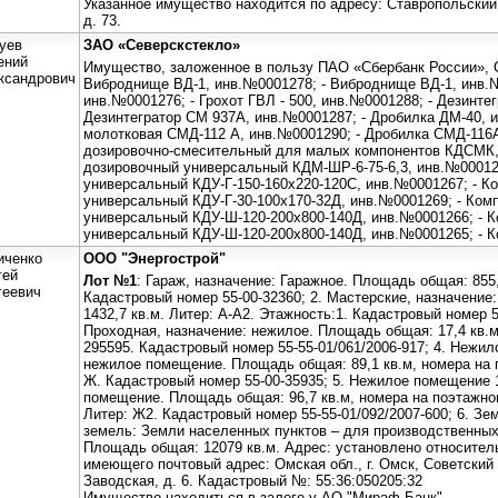
Указанное имущество находится по адресу: Ставропольский к
д. 73.
уев
ЗАО «Северскстекло»
ений
Имущество, заложенное в пользу ПАО «Сбербанк России»,
ксандрович
Виброднище ВД-1, инв.№0001278; - Виброднище ВД-1, инв.
инв.№0001276; - Грохот ГВЛ - 500, инв.№0001288; - Дезинте
Дезинтегратор СМ 937А, инв.№0001287; - Дробилка ДМ-40, 
молотковая СМД-112 А, инв.№0001290; - Дробилка СМД-116А
дозировочно-смесительный для малых компонентов КДСМК,
дозировочный универсальный КДМ-ШР-6-75-6,3, инв.№00012
универсальный КДУ-Г-150-160х220-120С, инв.№0001267; - К
универсальный КДУ-Г-30-100х170-32Д, инв.№0001269; - Ком
универсальный КДУ-Ш-120-200х800-140Д, инв.№0001266; - 
универсальный КДУ-Ш-120-200х800-140Д, инв.№0001265; - К
иченко
ООО "Энергострой"
гей
Лот №1
: Гараж, назначение: Гаражное. Площадь общая: 855,
геевич
Кадастровый номер 55-00-32360; 2. Мастерские, назначени
1432,7 кв.м. Литер: А-А2. Этажность:1. Кадастровый номер 55
Проходная, назначение: нежилое. Площадь общая: 17,4 кв.м
295595. Кадастровый номер 55-55-01/061/2006-917; 4. Нежи
нежилое помещение. Площадь общая: 89,1 кв.м, номера на п
Ж. Кадастровый номер 55-00-35935; 5. Нежилое помещение 
помещение. Площадь общая: 96,7 кв.м, номера на поэтажном 
Литер: Ж2. Кадастровый номер 55-55-01/092/2007-600; 6. Зе
земель: Земли населенных пунктов – для производственных
Площадь общая: 12079 кв.м. Адрес: установлено относител
имеющего почтовый адрес: Омская обл., г. Омск, Советский 
Заводская, д. 6. Кадастровый №: 55:36:050205:32
Имущество находиться в залоге у АО "Мираф-Банк"