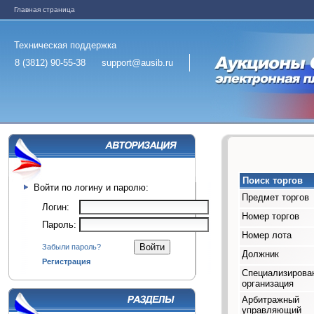
Главная страница
Техническая поддержка
8 (3812) 90-55-38
support@ausib.ru
Поиск торгов
Войти по логину и паролю:
Предмет торгов
Логин:
Номер торгов
Пароль:
Номер лота
Забыли пароль?
Должник
Регистрация
Специализирова
организация
Арбитражный
управляющий