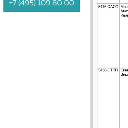
5416-ОАОФ
Моч
Ана
Ива
5438-ОТПП
Син
Вик