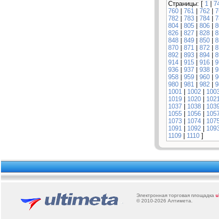
Страницы: [
1
|
7
760
|
761
|
762
|
7
782
|
783
|
784
|
7
804
|
805
|
806
|
8
826
|
827
|
828
|
8
848
|
849
|
850
|
8
870
|
871
|
872
|
8
892
|
893
|
894
|
8
914
|
915
|
916
|
9
936
|
937
|
938
|
9
958
|
959
|
960
|
9
980
|
981
|
982
|
9
1001
|
1002
|
100
1019
|
1020
|
102
1037
|
1038
|
103
1055
|
1056
|
105
1073
|
1074
|
107
1091
|
1092
|
109
1109
|
1110
]
Электронная торговая площадка
u
© 2010-2026
Алтимета
.