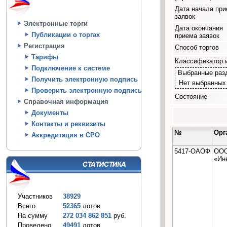
Дата начала пр
заявок
Электронные торги
Дата окончания
Публикации о торгах
приема заявок
Регистрация
Способ торгов
Тарифы
Классификатор 
Подключение к системе
Выбранные раз
Получить электронную подпись
Нет выбранных
Проверить электронную подпись
Состояние
Справочная информация
Документы
Контакты и реквизиты
№
Орг
Аккредитация в СРО
5417-ОАОФ
ОО
«Ин
Участников
38929
Всего
52365
лотов
На сумму
272 034 862 851
руб.
Проведено
49491
лотов