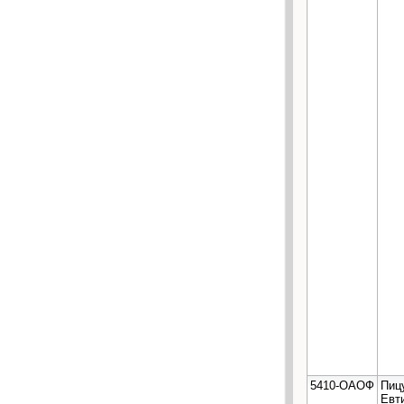
5410-ОАОФ
Пиц
Евт