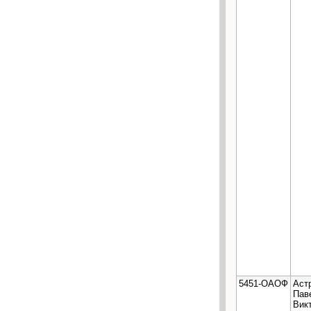
5451-ОАОФ
Аст
Пав
Вик