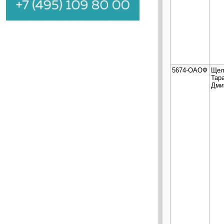
5674-ОАОФ
Щел
Тар
Дми