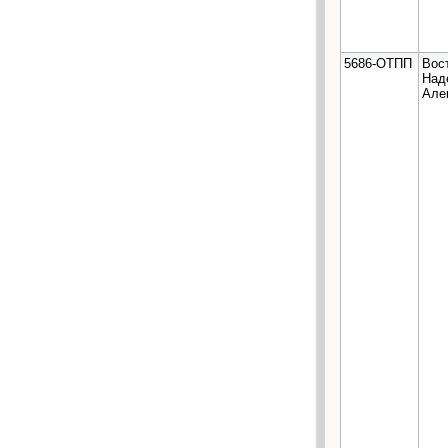
5686-ОТПП
Вос
Над
Але