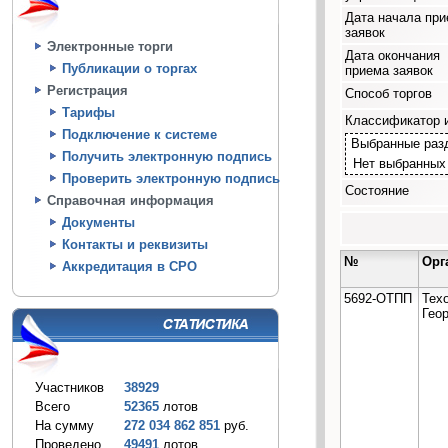
Дата начала пр
заявок
Электронные торги
Дата окончания
Публикации о торгах
приема заявок
Регистрация
Способ торгов
Тарифы
Классификатор 
Подключение к системе
Выбранные раз
Получить электронную подпись
Нет выбранных
Проверить электронную подпись
Состояние
Справочная информация
Документы
Контакты и реквизиты
№
Орг
Аккредитация в СРО
5692-ОТПП
Тех
Гео
Участников
38929
Всего
52365
лотов
На сумму
272 034 862 851
руб.
Проведено
49491
лотов