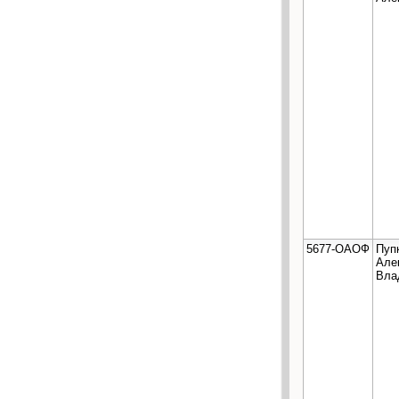
5677-ОАОФ
Пуп
Але
Вла