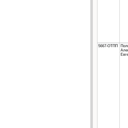
5667-ОТПП
Пол
Але
Евг