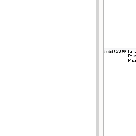
5668-ОАОФ
Гат
Рен
Рах