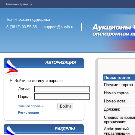
Главная страница
Техническая поддержка
8 (3812) 90-55-38
support@ausib.ru
Поиск торгов
Войти по логину и паролю:
Предмет торгов
Логин:
Номер торгов
Пароль:
Номер лота
Забыли пароль?
Должник
Регистрация
Специализирова
организация
Арбитражный
управляющий