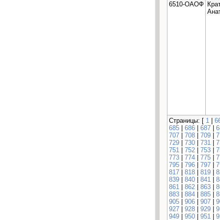
6510-ОАОФ
Кра
Ана
Страницы: [
1
|
6
685
|
686
|
687
|
6
707
|
708
|
709
|
7
729
|
730
|
731
|
7
751
|
752
|
753
|
7
773
|
774
|
775
|
7
795
|
796
|
797
|
7
817
|
818
|
819
|
8
839
|
840
|
841
|
8
861
|
862
|
863
|
8
883
|
884
|
885
|
8
905
|
906
|
907
|
9
927
|
928
|
929
|
9
949
|
950
|
951
|
9