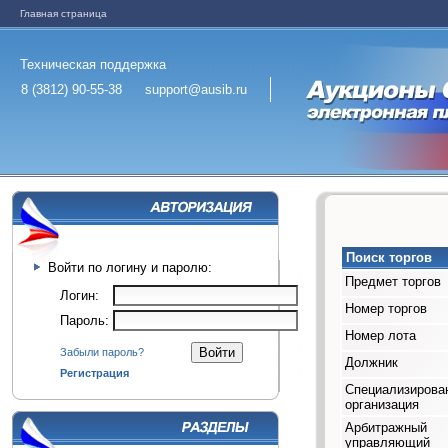
Главная страница
Техническая поддержка
8 (3812) 90-55-38
support@ausib.ru
Поиск торгов
Войти по логину и паролю:
Предмет торгов
Логин:
Номер торгов
Пароль:
Номер лота
Забыли пароль?
Должник
Регистрация
Специализирова
организация
Арбитражный
управляющий