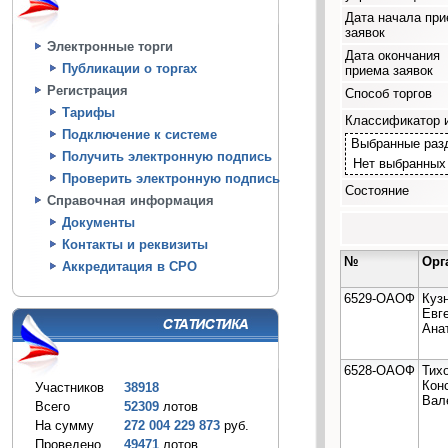
Дата начала пр
заявок
Электронные торги
Дата окончания
Публикации о торгах
приема заявок
Регистрация
Способ торгов
Тарифы
Классификатор 
Подключение к системе
Выбранные раз
Получить электронную подпись
Нет выбранных
Проверить электронную подпись
Состояние
Справочная информация
Документы
Контакты и реквизиты
№
Орг
Аккредитация в СРО
6529-ОАОФ
Куз
Евг
Ана
6528-ОАОФ
Тих
Кон
Участников
38918
Вал
Всего
52309
лотов
На сумму
272 004 229 873
руб.
Проведено
49471
лотов