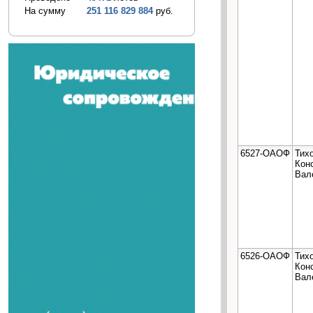
На сумму
251 116 829 884
руб.
6527-ОАОФ
Тих
Кон
Вал
6526-ОАОФ
Тих
Кон
Вал