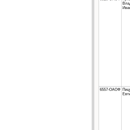
Вла
Ива
6557-ОАОФ
Пиц
Евт