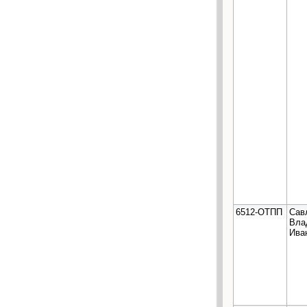
6512-ОТПП
Сав
Вла
Ива