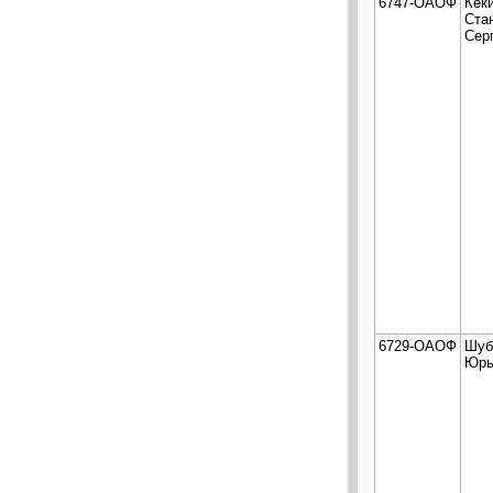
6747-ОАОФ
Кек
Ста
Сер
6729-ОАОФ
Шуб
Юрь