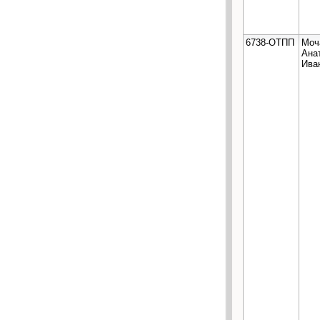
6738-ОТПП
Моч
Ана
Ива