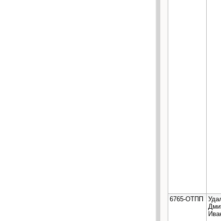
6765-ОТПП
Уда
Дми
Ива