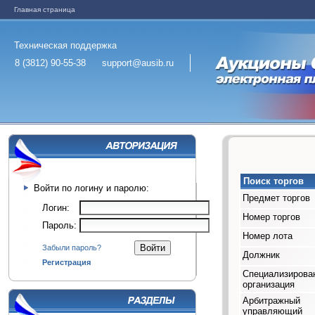
Главная страница
Техническая поддержка
8 (3812) 90-55-38
support@ausib.ru
Поиск торгов
Войти по логину и паролю:
Предмет торгов
Логин:
Номер торгов
Пароль:
Номер лота
Забыли пароль?
Должник
Регистрация
Специализирова
организация
Арбитражный
управляющий