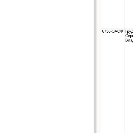
6736-ОАОФ
Гру
Сер
Вла