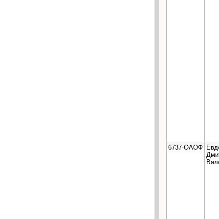
6737-ОАОФ
Евд
Дми
Вал