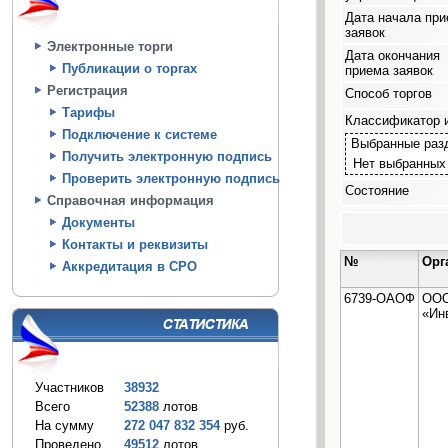
Дата начала пр
заявок
Электронные торги
Дата окончания
Публикации о торгах
приема заявок
Регистрация
Способ торгов
Тарифы
Классификатор 
Подключение к системе
Выбранные раз
Получить электронную подпись
Нет выбранных
Проверить электронную подпись
Состояние
Справочная информация
Документы
Контакты и реквизиты
№
Орг
Аккредитация в СРО
6739-ОАОФ
ОО
«Ин
Участников
38932
Всего
52388
лотов
На сумму
272 047 832 354
руб.
Проведено
49512
лотов