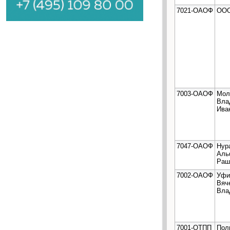
7021-ОАОФ
ООО
7003-ОАОФ
Мол
Вла
Ива
7047-ОАОФ
Нур
Аль
Раш
7002-ОАОФ
Уфи
Вяч
Вла
7001-ОТПП
Пол