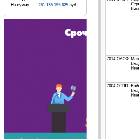
Сер
На сумму
251 135 155 625
руб.
Вик
7014-ОАОФ
Мол
Вла
Ива
7004-ОТПП
Баб
Вла
Ива