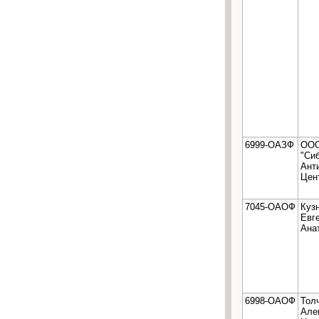
6999-ОАЗФ
ОО
"Си
Ант
Цен
7045-ОАОФ
Куз
Евг
Ана
6998-ОАОФ
Тол
Але