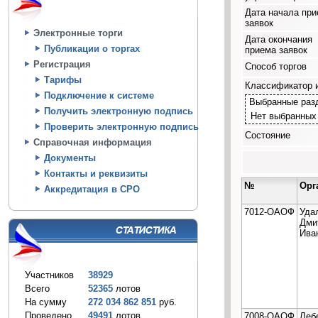
Дата начала пр
заявок
Электронные торги
Дата окончания
Публикации о торгах
приема заявок
Регистрация
Способ торгов
Тарифы
Классификатор 
Подключение к системе
Выбранные раз
Получить электронную подпись
Нет выбранных
Проверить электронную подпись
Состояние
Справочная информация
Документы
Контакты и реквизиты
№
Орг
Аккредитация в СРО
7012-ОАОФ
Уда
Дми
Ива
Участников
38929
Всего
52365
лотов
На сумму
272 034 862 851
руб.
Проведено
49491
лотов
7008-ОАОФ
Леб