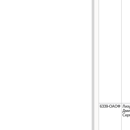
6339-ОАОФ
Лиз
Дми
Сер