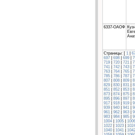
6337-ОАОФ
Куз
Евг
Ана
Страницы: [
1
|
6
697
|
698
|
699
|
7
719
|
720
|
721
|
7
741
|
742
|
743
|
7
763
|
764
|
765
|
7
785
|
786
|
787
|
7
807
|
808
|
809
|
8
829
|
830
|
831
|
8
851
|
852
|
853
|
8
873
|
874
|
875
|
8
895
|
896
|
897
|
8
917
|
918
|
919
|
9
939
|
940
|
941
|
9
961
|
962
|
963
|
9
983
|
984
|
985
|
9
1004
|
1005
|
100
1022
|
1023
|
102
1040
|
1041
|
104
1058
|
1059
|
106