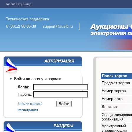
Главная страница
Техническая поддержка
8 (3812) 90-55-38
support@ausib.ru
Поиск торгов
Войти по логину и паролю:
Предмет торгов
Логин:
Номер торгов
Пароль:
Номер лота
Забыли пароль?
Должник
Регистрация
Специализирова
организация
Арбитражный
управляющий