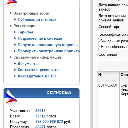
Дата начала пр
заявок
Электронные торги
Дата окончания
Публикации о торгах
приема заявок
Регистрация
Способ торгов
Тарифы
Классификатор 
Подключение к системе
Выбранные раз
Получить электронную подпись
Нет выбранных
Проверить электронную подпись
Состояние
Справочная информация
Документы
Контакты и реквизиты
№
Орг
Аккредитация в СРО
6347-ОАОФ
Сур
Ник
Хар
Участников
38918
Всего
52311
лотов
На сумму
272 005 689 873
руб.
Проведено
49471
лотов