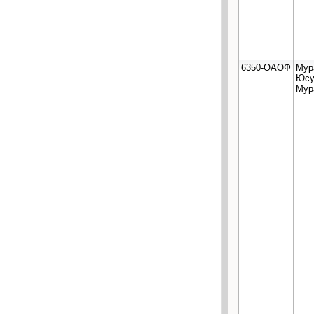
6350-ОАОФ
Мур
Юс
Мур