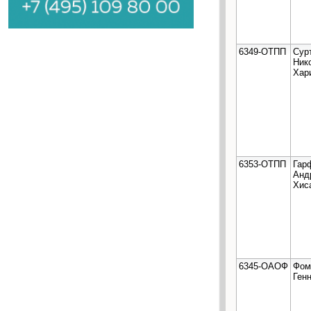
6349-ОТПП
Сур
Ник
Хар
6353-ОТПП
Гар
Анд
Хис
6345-ОАОФ
Фом
Ген