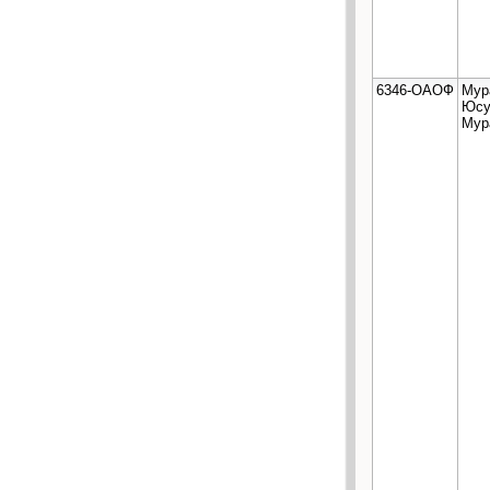
6346-ОАОФ
Мур
Юс
Мур