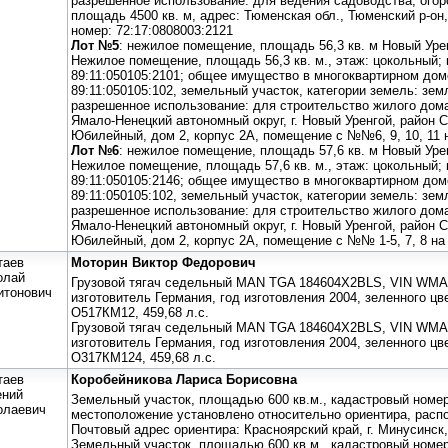
разрешенное использование: для ведения садоводства, огор
площадь 4500 кв. м, адрес: Тюменская обл., Тюменский р-о
номер: 72:17:0808003:2121
Лот №5
: нежилое помещение, площадь 56,3 кв. м Новый Уре
Нежилое помещение, площадь 56,3 кв. м., этаж: цокольный;
89:11:050105:2101; общее имущество в многоквартирном дом
89:11:050105:102, земельный участок, категории земель: зем
разрешенное использование: для строительство жилого дома
Ямало-Ненецкий автономный округ, г. Новый Уренгой, район 
Юбилейный, дом 2, корпус 2А, помещение с №№6, 9, 10, 11 
Лот №6
: нежилое помещение, площадь 57,6 кв. м Новый Уре
Нежилое помещение, площадь 57,6 кв. м., этаж: цокольный;
89:11:050105:2146; общее имущество в многоквартирном дом
89:11:050105:102, земельный участок, категории земель: зем
разрешенное использование: для строительство жилого дома
Ямало-Ненецкий автономный округ, г. Новый Уренгой, район 
Юбилейный, дом 2, корпус 2А, помещение с №№ 1-5, 7, 8 на
таев
Моторин Виктор Федорович
олай
Грузовой тягач седельный MAN TGA 184604X2BLS, VIN WMA
итонович
изготовитель Германия, год изготовления 2004, зеленного ц
О517КМ12, 459,68 л.с.
Грузовой тягач седельный MAN TGA 184604X2BLS, VIN WMA
изготовитель Германия, год изготовления 2004, зеленного ц
О317КМ124, 459,68 л.с.
таев
Коробейникова Лариса Борисовна
ений
Земельный участок, площадью 600 кв.м., кадастровый номер:
олаевич
местоположение установлено относительно ориентира, распо
Почтовый адрес ориентира: Красноярский край, г. Минусинск,
Земельный участок, площадью 600 кв.м., кадастровый номер: