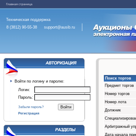
Главная страница
Техническая поддержка
8 (3812) 90-55-38
support@ausib.ru
Поиск торгов
Войти по логину и паролю:
Предмет торгов
Логин:
Номер торгов
Пароль:
Номер лота
Забыли пароль?
Должник
Регистрация
Специализирован
Арбитражный у
Дата начала при