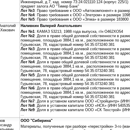
Инженерный, д.7, кад. номер 73:24:021110:124 (корпус 225/1)
предмет залога АО "Тимер Банк"
Лот №3
: Право требование к ООО «Автокомпонент» в размер
Лот №4
: Право требования к ООО «Элетром» в размере 1098
Лот №5
: Право требования к ООО «Элма» в размере 183800 
Анатолий
Наливкин Валерий Анатольевич
-Хекович
Лот №1
: КАМАЗ 53213, 1988 года выпуска, г/н О462ХО54
Лот №2
: Доля в праве общей долевой собственности в разм
помещение, площадью 3884,1 кв.м., расположенное по адресу
Гурьевская, 78, кадастровый номер 54:35:073240:381
Лот №3
: Доля в праве общей долевой собственности в разм
помещение, площадью 3884,1 кв.м., расположенное по адресу
Гурьевская, 78, кадастровый номер 54:35:073240:381
Лот №4
: Доля в праве общей долевой собственности в разм
помещение, площадью 3884,1 кв.м., расположенное по адресу
Гурьевская, 78, кадастровый номер 54:35:073240:381
Лот №5
: Доля в праве общей долевой собственности в разм
помещение, площадью 3884,1 кв.м., расположенное по адресу
Гурьевская, 78, кадастровый номер 54:35:073240:381
Лот №6
: Доля в праве общей долевой собственности в разм
помещение, площадью 3884,1 кв.м., расположенное по адресу
Гурьевская, 78, кадастровый номер 54:35:073240:381
Лот №7
: Доля в уставном капитале ООО «Стройцентр» (ИНН
Лот №8
: Доля в уставном капитале ООО «НСК» (ИНН 540535
Лот №9
: Доля в уставном капитале ООО «СК Техстрой» (ИН
...
ров
ООО "Сибирина"
ксандр
Материалы, полученные при разборе «перестройки» 3-го (ман
ильевич