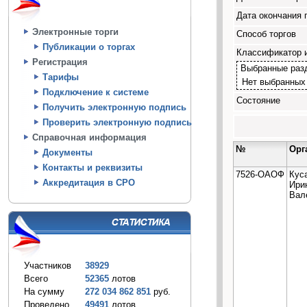
Дата окончания 
Электронные торги
Способ торгов
Публикации о торгах
Классификатор 
Регистрация
Выбранные раз
Тарифы
Нет выбранных
Подключение к системе
Состояние
Получить электронную подпись
Проверить электронную подпись
Справочная информация
№
Орг
Документы
Контакты и реквизиты
7526-ОАОФ
Кус
Аккредитация в СРО
Ири
Вал
Участников
38929
Всего
52365
лотов
На сумму
272 034 862 851
руб.
Проведено
49491
лотов