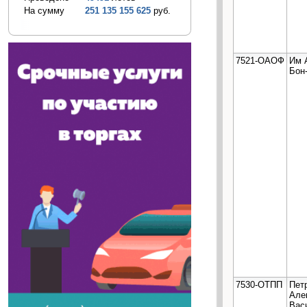
На сумму
251 135 155 625
руб.
7521-ОАОФ
Им 
Бон
7530-ОТПП
Пет
Але
Вас