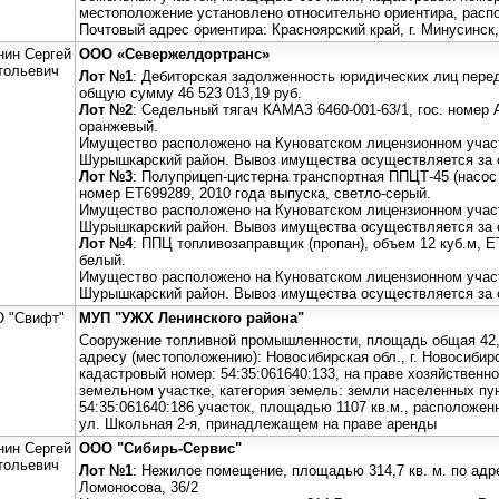
местоположение установлено относительно ориентира, распо
Почтовый адрес ориентира: Красноярский край, г. Минусинск,
нин Сергей
ООО «Севержелдортранс»
тольевич
Лот №1
: Дебиторская задолженность юридических лиц пере
общую сумму 46 523 013,19 руб.
Лот №2
: Седельный тягач КАМАЗ 6460-001-63/1, гос. номер 
оранжевый.
Имущество расположено на Куноватском лицензионном учас
Шурышкарский район. Вывоз имущества осуществляется за с
Лот №3
: Полуприцеп-цистерна транспортная ППЦТ-45 (насос 
номер ЕТ699289, 2010 года выпуска, светло-серый.
Имущество расположено на Куноватском лицензионном учас
Шурышкарский район. Вывоз имущества осуществляется за с
Лот №4
: ППЦ топливозаправщик (пропан), объем 12 куб.м, Е
белый.
Имущество расположено на Куноватском лицензионном учас
Шурышкарский район. Вывоз имущества осуществляется за с
 "Свифт"
МУП "УЖХ Ленинского района"
Сооружение топливной промышленности, площадь общая 42,2
адресу (местоположению): Новосибирская обл., г. Новосибирс
кадастровый номер: 54:35:061640:133, на праве хозяйственн
земельном участке, категория земель: земли населенных пу
54:35:061640:186 участок, площадью 1107 кв.м., расположенн
ул. Школьная 2-я, принадлежащем на праве аренды
нин Сергей
ООО "Сибирь-Сервис"
тольевич
Лот №1
: Нежилое помещение, площадью 314,7 кв. м. по адре
Ломоносова, 36/2