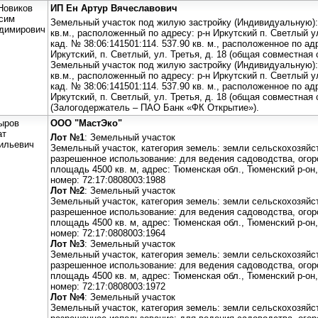
Новиков
ИП Ен Артур Вячеславович
сим
Земельный участок под жилую застройку (Индивидуальную): 
димирович
кв.м., расположенный по адресу: р-н Иркутский п. Светлый 
кад. № 38:06:141501:114. 537.90 кв. м., расположенное по ад
Иркутский, п. Светлый, ул. Третья, д. 18 (общая совместная 
Земельный участок под жилую застройку (Индивидуальную): 
кв.м., расположенный по адресу: р-н Иркутский п. Светлый 
кад. № 38:06:141501:114. 537.90 кв. м., расположенное по ад
Иркутский, п. Светлый, ул. Третья, д. 18 (общая совместная 
(Залогодержатель – ПАО Банк «ФК Открытие»).
ыров
ООО "МастЭко"
ат
Лот №1
: Земельный участок
ильевич
Земельный участок, категория земель: земли сельскохозяйс
разрешенное использование: для ведения садоводства, огор
площадь 4500 кв. м, адрес: Тюменская обл., Тюменский р-о
номер: 72:17:0808003:1988
Лот №2
: Земельный участок
Земельный участок, категория земель: земли сельскохозяйс
разрешенное использование: для ведения садоводства, огор
площадь 4500 кв. м, адрес: Тюменская обл., Тюменский р-о
номер: 72:17:0808003:1964
Лот №3
: Земельный участок
Земельный участок, категория земель: земли сельскохозяйс
разрешенное использование: для ведения садоводства, огор
площадь 4500 кв. м, адрес: Тюменская обл., Тюменский р-о
номер: 72:17:0808003:1972
Лот №4
: Земельный участок
Земельный участок, категория земель: земли сельскохозяйс