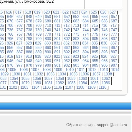
дужный, ул. Ломоносова, 36/2
15
|
616
|
617
|
618
|
619
|
620
|
621
|
622
|
623
|
624
|
625
|
626
|
627
|
45
|
646
|
647
|
648
|
649
|
650
|
651
|
652
|
653
|
654
|
655
|
656
|
657
|
75
|
676
|
677
|
678
|
679
|
680
|
681
|
682
|
683
|
684
|
685
|
686
|
687
|
05
|
706
|
707
|
708
|
709
|
710
|
711
|
712
|
713
|
714
|
715
|
716
|
717
|
35
|
736
|
737
|
738
|
739
|
740
|
741
|
742
|
743
|
744
|
745
|
746
|
747
|
65
|
766
|
767
|
768
|
769
|
770
|
771
|
772
|
773
|
774
|
775
|
776
|
777
|
95
|
796
|
797
|
798
|
799
|
800
|
801
|
802
|
803
|
804
|
805
|
806
|
807
|
25
|
826
|
827
|
828
|
829
|
830
|
831
|
832
|
833
|
834
|
835
|
836
|
837
|
55
|
856
|
857
|
858
|
859
|
860
|
861
|
862
|
863
|
864
|
865
|
866
|
867
|
85
|
886
|
887
|
888
|
889
|
890
|
891
|
892
|
893
|
894
|
895
|
896
|
897
|
15
|
916
|
917
|
918
|
919
|
920
|
921
|
922
|
923
|
924
|
925
|
926
|
927
|
45
|
946
|
947
|
948
|
949
|
950
|
951
|
952
|
953
|
954
|
955
|
956
|
957
|
75
|
976
|
977
|
978
|
979
|
980
|
981
|
982
|
983
|
984
|
985
|
986
|
987
|
004
|
1005
|
1006
|
1007
|
1008
|
1009
|
1010
|
1011
|
1012
|
1013
|
1014
|
1029
|
1030
|
1031
|
1032
|
1033
|
1034
|
1035
|
1036
|
1037
|
1038
|
1053
|
1054
|
1055
|
1056
|
1057
|
1058
|
1059
|
1060
|
1061
|
1062
|
1077
|
1078
|
1079
|
1080
|
1081
|
1082
|
1083
|
1084
|
1085
|
1086
|
101
|
1102
|
1103
|
1104
|
1105
|
1106
|
1107
|
1108
|
1109
|
1110
]
Обратная связь: suppor
t@a
usib.ru