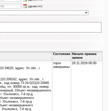
(дд.мм.гггг)
Состояние
Начало приема
заявок
торги
18.11.2019 00:00
завершены
10:34620, адрес: Ул.обл., г.
110:208162, адрес: Ул.обл., г.
м., кад.номер 73:24:021110:20945
общ. пл. 90000 кв.м., кад. номер.
Инженерный; Объект незавершенного
г. Ульяновск, 7-й пр-д
 Объект незавершенного
г. Ульяновск, 7-й пр-д
Объект незавершенного
. Ульяновск, 7-й пр-д