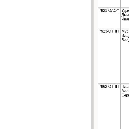
7921-ОАОФ
Уда
Дми
Ива
7923-ОТПП
Мус
Вла
Вла
7962-ОТПП
Пла
Але
Сер