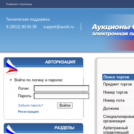
Главная страница
Техническая поддержка
8 (3812) 90-55-38
support@ausib.ru
Поиск торгов
Войти по логину и паролю:
Предмет торгов
Логин:
Номер торгов
Пароль:
Номер лота
Забыли пароль?
Должник
Регистрация
Специализирова
организация
Арбитражный
управляющий