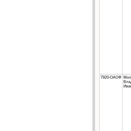
7920-ОАОФ
Мол
Вла
Ива