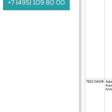
7922-ОАОФ
Афа
Анн
Але