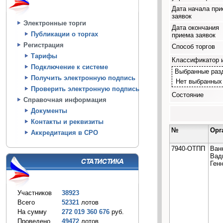
Дата начала пр
заявок
Электронные торги
Дата окончания
Публикации о торгах
приема заявок
Регистрация
Способ торгов
Тарифы
Классификатор 
Подключение к системе
Выбранные раз
Получить электронную подпись
Нет выбранных
Проверить электронную подпись
Состояние
Справочная информация
Документы
Контакты и реквизиты
№
Орг
Аккредитация в СРО
7940-ОТПП
Ван
Вад
Ген
Участников
38923
Всего
52321
лотов
На сумму
272 019 360 676
руб.
Проведено
49472
лотов