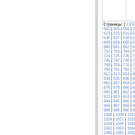
Страницы: [
1
|
5
592
|
593
|
594
|
5
614
|
615
|
616
|
6
636
|
637
|
638
|
6
658
|
659
|
660
|
6
680
|
681
|
682
|
6
702
|
703
|
704
|
7
724
|
725
|
726
|
7
746
|
747
|
748
|
7
768
|
769
|
770
|
7
790
|
791
|
792
|
7
812
|
813
|
814
|
8
834
|
835
|
836
|
8
856
|
857
|
858
|
8
878
|
879
|
880
|
8
900
|
901
|
902
|
9
922
|
923
|
924
|
9
944
|
945
|
946
|
9
966
|
967
|
968
|
9
988
|
989
|
990
|
9
1008
|
1009
|
101
1026
|
1027
|
102
1044
|
1045
|
104
1062
|
1063
|
106
1080
|
1081
|
108