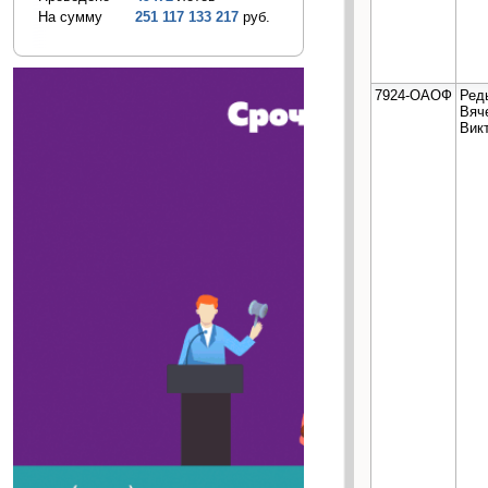
На сумму
251 117 133 217
руб.
7924-ОАОФ
Ред
Вяч
Вик