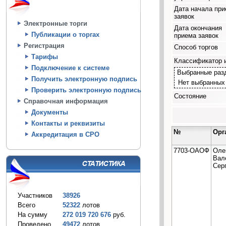
Дата начала пр
заявок
Электронные торги
Дата окончания
Публикации о торгах
приема заявок
Регистрация
Способ торгов
Тарифы
Классификатор 
Подключение к системе
Выбранные раз
Получить электронную подпись
Нет выбранных
Проверить электронную подпись
Состояние
Справочная информация
Документы
Контакты и реквизиты
№
Орг
Аккредитация в СРО
7703-ОАОФ
Оле
Вал
Сер
Участников
38926
Всего
52322
лотов
На сумму
272 019 720 676
руб.
Проведено
49472
лотов