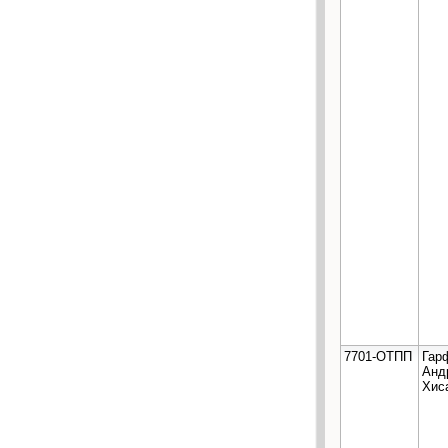
7701-ОТПП
Гар
Анд
Хис