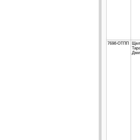
7698-ОТПП
Щел
Тар
Дми