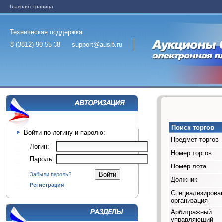
Главная страница
Техническая поддержка
8 (3812) 90-55-38
support@ausib.ru
Поиск торгов
Войти по логину и паролю:
Предмет торгов
Логин:
Номер торгов
Пароль:
Номер лота
Забыли пароль?
Должник
Регистрация
Специализирова
организация
Арбитражный
управляющий