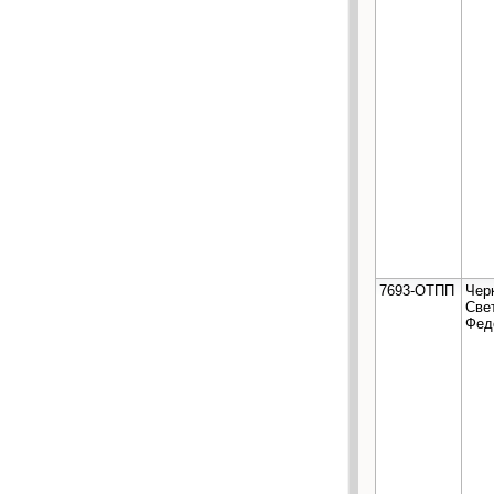
7693-ОТПП
Чер
Све
Фед