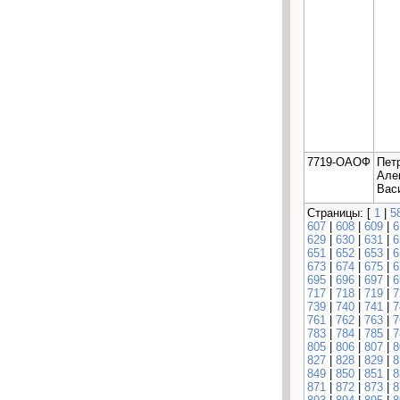
7719-ОАОФ
Пет
Але
Вас
Страницы: [
1
|
5
607
|
608
|
609
|
6
629
|
630
|
631
|
6
651
|
652
|
653
|
6
673
|
674
|
675
|
6
695
|
696
|
697
|
6
717
|
718
|
719
|
7
739
|
740
|
741
|
7
761
|
762
|
763
|
7
783
|
784
|
785
|
7
805
|
806
|
807
|
8
827
|
828
|
829
|
8
849
|
850
|
851
|
8
871
|
872
|
873
|
8