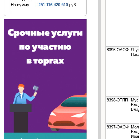
На сумму
251 116 420 510
руб.
8396-ОАОФ
Яку
Ник
8398-ОТПП
Мус
Вла
Вла
8397-ОАОФ
Мол
Вла
Ива