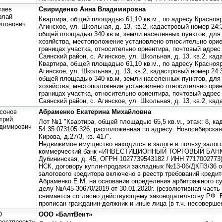
таев
Свириденко Анна Владимировна
олай
Квартира, общей площадью 61,10 кв.м., по адресу Краснояр
итонович
Агинское, ул. Школьная, д. 13, кв.2, кадастровый номер 24
общей площадью 340 кв.м, земли населенных пунктов, для
хозяйства, местоположение установлено относительно орие
границах участка, относительно ориентира, почтовый адрес
Саянский район, с. Агинское, ул. Школьная, д. 13, кв.2, ка
Квартира, общей площадью 61,10 кв.м., по адресу Краснояр
Агинское, ул. Школьная, д. 13, кв.2, кадастровый номер 24
общей площадью 340 кв.м, земли населенных пунктов, для
хозяйства, местоположение установлено относительно орие
границах участка, относительно ориентира, почтовый адрес
Саянский район, с. Агинское, ул. Школьная, д. 13, кв.2, ка
сонов
Абраменко Екатерина Михайловна
трий
Лот №1 "Квартира, общей площадью 65,5 кв.м., этаж: 8, к
димирович
54:35:073105:326, расположенная по адресу: Новосибирская 
Кирова, д.27/3, кв. 417".
Недвижимое имущество находится в залоге в пользу залог
коммерческий банк «ИНВЕСТИЦИОННЫЙ ТОРГОВЫЙ БАНК» (П
Дубининская, д. 45, ОГРН 1027739543182 / ИНН 7717002773
НСК, договору купли-продажи закладных №13-06/ДКПЗ/36 от
залогового кредитора включено в реестр требований креди
Абраменко Е.М. на основании определения арбитражного с
делу №А45-30670/2019 от 30.01.2020г. (резолютивная часть 
снимается согласно действующему законодательству РФ. В
прописан гражданин-должник и иные лица (в т.ч. несоверше
О
ООО «БалтВент»
вестпроект»