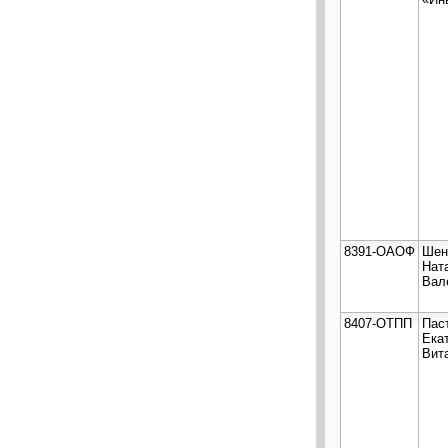
8391-ОАОФ
Шен
Нат
Вал
8407-ОТПП
Пас
Ека
Вит