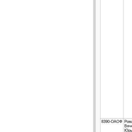
8390-ОАОФ
Ром
Вяч
Юрь