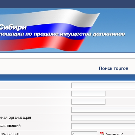
Поиск торгов
ная организация
правляющий
ема заявок
(дд.мм.гггг)