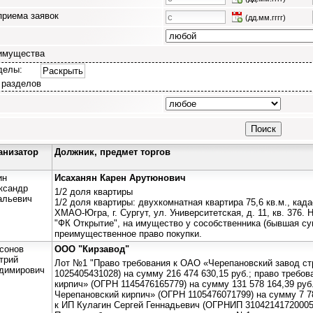
приема заявок
(дд.мм.гггг)
имущества
делы:
Раскрыть
 разделов
анизатор
Должник, предмет торгов
ин
Исаханян Карен Арутюнович
ксандр
1/2 доля квартиры
альевич
1/2 доля квартиры: двухкомнатная квартира 75,6 кв.м., кад
ХМАО-Югра, г. Сургут, ул. Университетская, д. 11, кв. 376.
"ФК Открытие", на имущество у сособственника (бывшая су
преимущественное право покупки.
сонов
ООО "Кирзавод"
трий
Лот №1 "Право требования к ОАО «Черепановский завод с
димирович
1025405431028) на сумму 216 474 630,15 руб.; право требо
кирпич» (ОГРН 1145476165779) на сумму 131 578 164,39 руб
Черепановский кирпич» (ОГРН 1105476071799) на сумму 7 78
к ИП Кулагин Сергей Геннадьевич (ОГРНИП 310421417200050