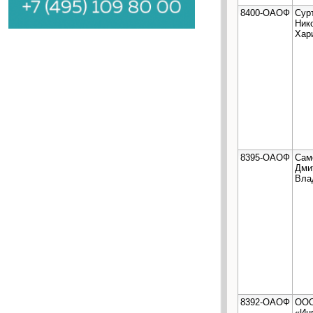
8400-ОАОФ
Сур
Ник
Хар
8395-ОАОФ
Сам
Дми
Вла
8392-ОАОФ
ОО
«Ин