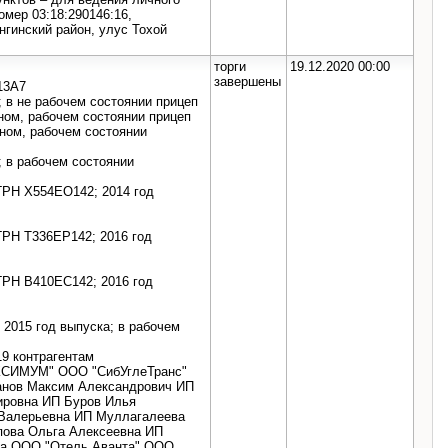
омер 03:18:290146:16,
нгинский район, улус Тохой
торги
19.12.2020 00:00
завершены
13А7
 в не рабочем состоянии прицеп
ном, рабочем состоянии прицеп
дном, рабочем состоянии
 в рабочем состоянии
ГРН Х554ЕО142; 2014 год
ГРН Т336ЕР142; 2016 год
ГРН В410ЕС142; 2016 год
2015 год выпуска; в рабочем
19 контрагентам
КСИМУМ" ООО "СибУглеТранс"
анов Максим Александрович ИП
ировна ИП Буров Илья
 Валерьевна ИП Муллагалеева
пова Ольга Алексеевна ИП
на ООО "Отель Аванта" ООО