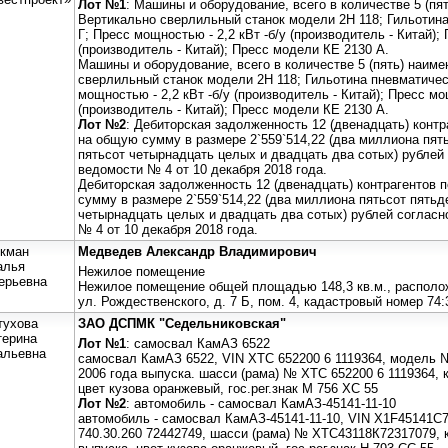
Лот №1
: Машины и оборудование, всего в количестве 5 (пя
Вертикально сверлильный станок модели 2Н 118; Гильотин
Г; Пресс мощностью - 2,2 кВт -б/у (производитель - Китай);
(производитель - Китай); Пресс модели КЕ 2130 А.
Машины и оборудование, всего в количестве 5 (пять) наиме
сверлильный станок модели 2Н 118; Гильотина пневматичес
мощностью - 2,2 кВт -б/у (производитель - Китай); Пресс мо
(производитель - Китай); Пресс модели КЕ 2130 А.
Лот №2
: Дебиторская задолженность 12 (двенадцать) конт
на общую сумму в размере 2`559`514,22 (два миллиона пят
пятьсот четырнадцать целых и двадцать два сотых) рублей
ведомости № 4 от 10 декабря 2018 года.
Дебиторская задолженность 12 (двенадцать) контрагентов
сумму в размере 2`559`514,22 (два миллиона пятьсот пятьд
четырнадцать целых и двадцать два сотых) рублей соглас
№ 4 от 10 декабря 2018 года.
кман
Медведев Александр Владимирович
алья
Нежилое помещение
ерьевна
Нежилое помещение общей площадью 148,3 кв.м., расположе
ул. Рождественского, д. 7 Б, пом. 4, кадастровый номер 74:
тухова
ЗАО ДСПМК "Седельниковская"
терина
Лот №1
: самосвал КамАЗ 6522
альевна
самосвал КамАЗ 6522, VIN ХТС 652200 6 1119364, модель №
2006 года выпуска. шасси (рама) № ХТС 652200 6 1119364, к
цвет кузова оранжевый, гос.рег.знак М 756 ХС 55
Лот №2
: автомобиль - самосвал КамАЗ-45141-11-10
автомобиль - самосвал КамАЗ-45141-11-10, VIN X1F45141C
740.30.260 72442749, шасси (рама) № ХТС43118К72317079, 