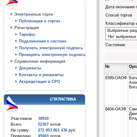
Дата окончания 
Электронные торги
Способ торгов
Публикации о торгах
Классификатор 
Регистрация
Выбранные раз
Тарифы
Нет выбранных
Подключение к системе
Состояние
Получить электронную подпись
Проверить электронную подпись
Справочная информация
№
Орг
Документы
Контакты и реквизиты
8399-ОАОФ
Бат
Аккредитация в СРО
Але
Вит
8404-ОАЗФ
Сам
Дми
Вла
Участников
38918
Всего
52307
лотов
На сумму
272 003 861 436
руб.
Проведено
49469
лотов