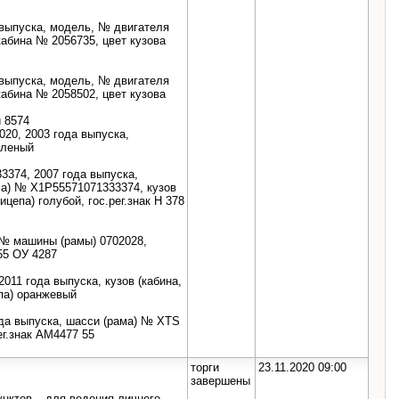
выпуска, модель, № двигателя
кабина № 2056735, цвет кузова
выпуска, модель, № двигателя
кабина № 2058502, цвет кузова
и 8574
020, 2003 года выпуска,
еленый
3374, 2007 года выпуска,
а) № X1P55571071333374, кузов
ицепа) голубой, гос.рег.знак Н 378
 № машины (рамы) 0702028,
55 ОУ 4287
11 года выпуска, кузов (кабина,
па) оранжевый
да выпуска, шасси (рама) № XTS
ег.знак АМ4477 55
торги
23.11.2020 09:00
завершены
унктов – для ведения личного