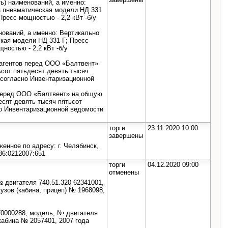
ть) наименований, а именно:
а пневматическая модели НД 331
 Пресс мощностью - 2,2 кВт -б/у
нований, а именно: Вертикально
кая модели НД 331 Г; Пресс
щностью - 2,2 кВт -б/у
рагентов перед ООО «Балтвент»
ьсот пятьдесят девять тысяч
 согласно Инвентаризационной
 перед ООО «Балтвент» на общую
есят девять тысяч пятьсот
но Инвентаризационной ведомости
торги
23.11.2020 10:00
завершены
нное по адресу: г. Челябинск,
36:0212007:651
торги
04.12.2020 09:00
отменены
 двигателя 740.51.320 62341001,
узов (кабина, прицеп) № 1968098,
70000288, модель, № двигателя
кабина № 2057401, 2007 года