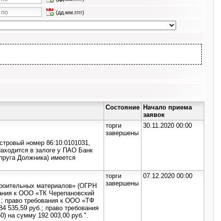
(дд.мм.гггг)
Состояние
Начало приема
заявок
торги
30.11.2020 00:00
завершены
астровый номер 86:10:0101031,
 Находится в залоге у ПАО Банк
пруга Должника) имеется
торги
07.12.2020 00:00
завершены
троительных материалов» (ОГРН
вания к ООО «ТК Черепановский
.; право требования к ООО «ТФ
4 535,59 руб.; право требования
) на сумму 192 003,00 руб.".