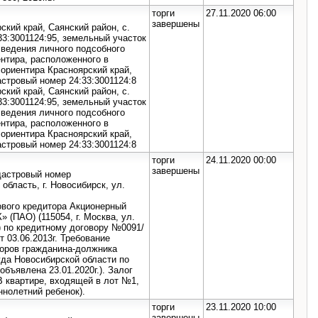
торги
27.11.2020 06:00
завершены
ский край, Саянский район, с.
:33:3001124:95, земельный участок
 ведения личного подсобного
нтира, расположенного в
 ориентира Красноярский край,
дастровый номер 24:33:3001124:8
ский край, Саянский район, с.
:33:3001124:95, земельный участок
 ведения личного подсобного
нтира, расположенного в
 ориентира Красноярский край,
дастровый номер 24:33:3001124:8
торги
24.11.2020 00:00
завершены
адастровый номер
область, г. Новосибирск, ул.
ового кредитора Акционерный
АО) (115054, г. Москва, ул.
) по кредитному договору №0091/
 03.06.2013г. Требование
торов гражданина-должника
уда Новосибирской области по
объявлена 23.01.2020г.). Залог
 квартире, входящей в лот №1,
ннолетний ребенок).
торги
23.11.2020 10:00
завершены