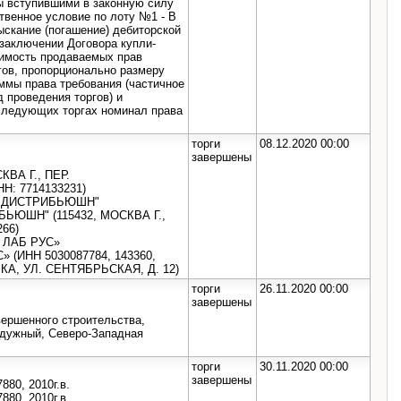
ы вступившими в законную силу
венное условие по лоту №1 - В
ыскание (погашение) дебиторской
 заключении Договора купли-
оимость продаваемых прав
гов, пропорционально размеру
ммы права требования (частичное
 проведения торгов) и
 следующих торгах номинал права
торги
08.12.2020 00:00
завершены
КВА Г., ПЕР.
Н: 7714133231)
НТ ДИСТРИБЬЮШН"
БЬЮШН" (115432, МОСКВА Г.,
266)
Т ЛАБ РУС»
 (ИНН 5030087784, 143360,
А, УЛ. СЕНТЯБРЬСКАЯ, Д. 12)
торги
26.11.2020 00:00
завершены
вершенного строительства,
адужный, Северо-Западная
торги
30.11.2020 00:00
завершены
0, 2010г.в.
0, 2010г.в.