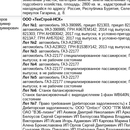
подсобного хозяйства, площадь: 2800 кв. м., кадастровый н
находящийся по адресу: Россия, Республика Бурятия, Селе
переулок Гагарина, д. 8.
еров
ООО «ТехСтрой-НСК»
димир
Лот №1
: автомобиль УАЗ-390995, прицеп 821303, прицеп 82
димирович
автомобиль УАЗ-390995; ГРН А967ЕМ142; 2014 год выпуска;
821303; ГРН АН383042; 2017 год выпуска; в условно-пригод
8213А7; ГРН АН570242; 2017 год выпуска; в условно-приго
Лот №2
: автомобиль ГАЗ-A23R22
автомобиль ГАЗ-A23R22; ГРН В153ВУ142; 2013 год выпуска;
Лот №3
: автомобиль ГАЗ-22177
автомобиль ГАЗ-22177 специализированное пассажирское; 
выпуска; в не рабочем состоянии
Лот №4
: автомобиль ГАЗ-22177
автомобиль ГАЗ-22177 специализированное пассажирское; 
выпуска; в не рабочем состоянии
Лот №5
: автомобиль ГАЗ-22177
автомобиль ГАЗ-22177 специализированное пассажирское; 
выпуска; в не рабочем состоянии
Лот №6
: Станок балансировочный
Станок балансировочный с видеодисплеем 1-фазн WB640N; 
состоянии
Лот №7
: Право требования (дебиторская задолженность) к 
Дебиторская задолженность: ООО "Олбэст" ООО "ТПК МА
ОАО "ВЭБ-лизинг" ИП Акимов Дмитрий Николаевич ИП Арк
Белоусов Сергей Сергеевич ИП Белоусова Марина Владим
Викторович ИП Исаев Игорь Адамович ИП Карпова Марина
Алена Брониславовна ИП Орлов Сергей Дмитриевич ИП По
Сундарев Игорь Павлович ИП Шабалина Дина Владимиров