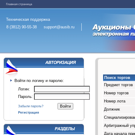
Главная страница
Техническая поддержка
8 (3812) 90-55-38
support@ausib.ru
Поиск торгов
Войти по логину и паролю:
Предмет торгов
Логин:
Номер торгов
Пароль:
Номер лота
Забыли пароль?
Должник
Регистрация
Специализирован
Арбитражный у
Дата начала при