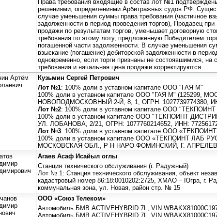
Права требования входящие в состав лот №1 подтвержден
решениями, определениями Арбитражных судов РФ. Сущест
случае уменьшения суммы права требования (частичное вз
задолженности в период проведения торгов), Продавец при
продажи по результатам торгов, уменьшает договорную ст
требования по этому лоту, предложенную Победителем тор
погашенной части задолженности. В случае уменьшения су
взыскание (погашение) дебиторской задолженности в период
одновременно, если торги признаны не состоявшимися, на
требования и начальная цена продажи корректируются ...
нин Артём
Кузьмин Сергей Петрович
олаевич
Лот №1
: 100% доли в уставном капитале ООО "ГАЯ М"
100% доли в уставном капитале ООО "ГАЯ М" (125299, МОС
НОВОПОДМОСКОВНЫЙ 2-Й, 8, 1, ОГРН: 1027739774380, ИН
Лот №2
: 100% доли в уставном капитале ООО "ТЕКПОИ
100% доли в уставном капитале ООО "ТЕКПОИНТ ДИСТРИ
УЛ. ЛОБАНОВА, 2/21, ОГРН: 1077760214652, ИНН: 7725617
Лот №3
: 100% доли в уставном капитале ООО «ТЕКПОИН
100% доли в уставном капитале ООО «ТЕКПОИНТ ЛАБ РУС»
МОСКОВСКАЯ ОБЛ., Р-Н НАРО-ФОМИНСКИЙ, Г. АПРЕЛЕВК
атов
Агаев Асаф Исайыл оглы
димир
Станция технического обслуживания (г. Радужный)
димирович
Лот № 1: Станция технического обслуживания, объект неза
кадастровый номер 86:18:0010202:2725, ХМАО – Югра, г. Р
коммунальная зона, ул. Новая, район стр. № 15
чанов
ООО «Союз Телеком»
димир
Автомобиль БМВ ACTIVEHYBRID 7L, VIN WBAKX81000C19788
нович
Автомобиль БМВ ACTIVEHYBRID 7L, VIN WBAKX81000C19788