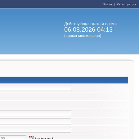
Войти
|
Регистрация
Действующая дата и время
06.08.2026 04:13
(время московское)
(дд.мм.гггг)