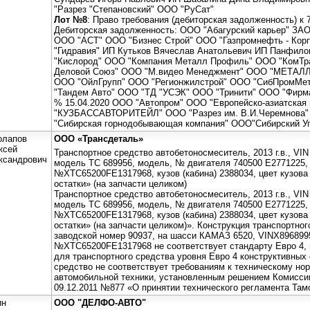
"Разрез "Степановский" ООО "РуСат"
Лот №8
: Право требования (дебиторская задолженность) к 
Дебиторская задолженность: ООО "Абагурский карьер" ЗА
ООО "АСТ" ООО "Бизнес Строй" ООО "Газпромнефть - Кор
"Гидравия" ИП Кутьков Вячеслав Анатольевич ИП Панфило
"Кислород" ООО "Компания Металл Профиль" ООО "КомТр
Деловой Союз" ООО "М.видео Менеджмент" ООО "МЕТАЛ
ООО "ОйлГрупп" ООО "Регионжилстрой" ООО "СибПромМе
"Тандем Авто" ООО "ТД "УСЭК" ООО "Тринити" ООО "Фирм
% 15.04.2020 ООО "Автопром" ООО "Европейско-азиатская
"КУЗБАССАВТОРИТЕЙЛ" ООО "Разрез им. В.И.Черемнова"
"Сибирская горнодобывающая компания" ООО"Сибирский Уг
олапов
ООО «Трансдеталь»
ксей
Транспортное средство автобетоносмеситель, 2013 г.в., VI
ксандрович
модель ТС 689956, модель, № двигателя 740500 Е2771225,
№ХТС65200FE1317968, кузов (кабина) 2388034, цвет кузова 
остатки» (на запчасти целиком)
Транспортное средство автобетоносмеситель, 2013 г.в., VI
модель ТС 689956, модель, № двигателя 740500 Е2771225,
№ХТС65200FE1317968, кузов (кабина) 2388034, цвет кузова 
остатки» (на запчасти целиком)». Конструкция транспортно
заводской номер 90937, на шасси КАМАЗ 6520, VINX89689
№XTC65200FE1317968 не соответствует стандарту Евро 4, 
для транспортного средства уровня Евро 4 конструктивных
средство не соответствует требованиям к техническому но
автомобильной техники, установленным решением Комисси
09.12.2011 №877 «О принятии технического регламента Там
ин
ООО "ДЕЛФО-АВТО"