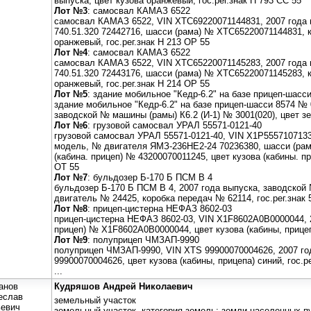
выпуска, цвет кузова оранжевый, гос.рег.знак Н 793 СС 55
Лот №3
: самосвал КАМАЗ 6522
самосвал КАМАЗ 6522, VIN ХТС69220071144831, 2007 года 
740.51.320 72442716, шасси (рама) № ХТС65220071144831, 
оранжевый, гос.рег.знак Н 213 ОР 55
Лот №4
: самосвал КАМАЗ 6522
самосвал КАМАЗ 6522, VIN ХТС65220071145283, 2007 года 
740.51.320 72443176, шасси (рама) № ХТС65220071145283, 
оранжевый, гос.рег.знак Н 214 ОР 55
Лот №5
: здание мобильное "Кедр-6.2" на базе прицеп-шасс
здание мобильное "Кедр-6.2" на базе прицеп-шасси 8574 № 
заводской № машины (рамы) К6.2 (И-1) № 3001(020), цвет з
Лот №6
: грузовой самосвал УРАЛ 55571-0121-40
грузовой самосвал УРАЛ 55571-0121-40, VIN X1P5557107133
модель, № двигателя ЯМЗ-236НЕ2-24 70236380, шасси (рам
(кабина. прицеп) № 43200070011245, цвет кузова (кабины. пр
ОТ 55
Лот №7
: бульдозер Б-170 Б ПСМ В 4
бульдозер Б-170 Б ПСМ В 4, 2007 года выпуска, заводской
двигатель № 24425, коробка передач № 62114, гос.рег.знак 
Лот №8
: прицеп-цистерна НЕФАЗ 8602-03
прицеп-цистерна НЕФАЗ 8602-03, VIN X1F8602А0В0000044, 20
прицеп) № X1F8602А0В0000044, цвет кузова (кабины, прице
Лот №9
: полуприцеп ЧМЗАП-9990
полуприцеп ЧМЗАП-9990, VIN XTS 99900070004626, 2007 го
99900070004626, цвет кузова (кабины, прицепа) синий, гос.р
...
анов
Кудряшов Андрей Николаевич
еслав
земельный участок
евич
земельный участок, категория земель: земли населенных п