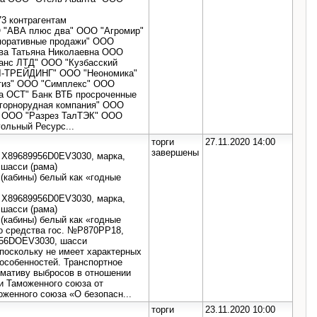
73 контрагентам
О "АВА плюс два" ООО "Агромир"
поративные продажи" ООО
ва Татьяна Николаевна ООО
анс ЛТД" ООО "Кузбасский
Л-ТРЕЙДИНГ" ООО "Неономика"
тиз" ООО "Симплекс" ООО
а ОСТ" Банк ВТБ просроченные
 горнорудная компания" ООО
 ООО "Разрез ТалТЭК" ООО
ольный Ресурс...
торги
27.11.2020 14:00
завершены
N X89689956D0EV3030, марка,
 шасси (рама)
(кабины) белый как «годные
N X89689956D0EV3030, марка,
 шасси (рама)
(кабины) белый как «годные
го средства гос. №Р870РР18,
956DOEV3030, шасси
поскольку не имеет характерных
 особенностей. Транспортное
рмативу выбросов в отношении
и Таможенного союза от
оженного союза «О безопасн...
торги
23.11.2020 10:00