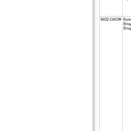
8432-ОАОФ
Кол
Вла
Вла