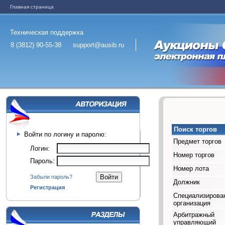
Главная страница
Техническая поддержка
8 (3812) 90-55-38
support@ausib.ru
Поиск торгов
Войти по логину и паролю:
Предмет торгов
Логин:
Номер торгов
Пароль:
Номер лота
Забыли пароль?
Должник
Регистрация
Специализирова
организация
Арбитражный
управляющий