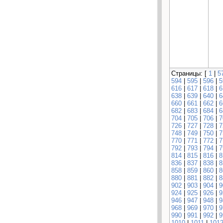
Страницы: [
1
|
5
594
|
595
|
596
|
5
616
|
617
|
618
|
6
638
|
639
|
640
|
6
660
|
661
|
662
|
6
682
|
683
|
684
|
6
704
|
705
|
706
|
7
726
|
727
|
728
|
7
748
|
749
|
750
|
7
770
|
771
|
772
|
7
792
|
793
|
794
|
7
814
|
815
|
816
|
8
836
|
837
|
838
|
8
858
|
859
|
860
|
8
880
|
881
|
882
|
8
902
|
903
|
904
|
9
924
|
925
|
926
|
9
946
|
947
|
948
|
9
968
|
969
|
970
|
9
990
|
991
|
992
|
9
1010
|
1011
|
101