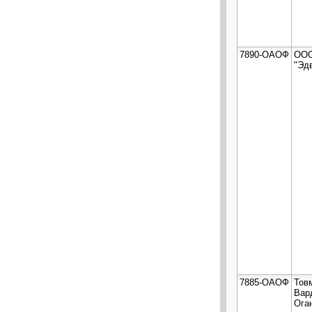
7890-ОАОФ
ОО
"Эд
7885-ОАОФ
Тов
Вар
Ога