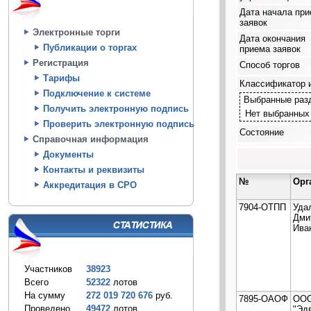
Дата начала пр
заявок
Электронные торги
Дата окончания
Публикации о торгах
приема заявок
Регистрация
Способ торгов
Тарифы
Классификатор 
Подключение к системе
Выбранные раз
Получить электронную подпись
Нет выбранных
Проверить электронную подпись
Состояние
Справочная информация
Документы
Контакты и реквизиты
№
Орг
Аккредитация в СРО
7904-ОТПП
Уда
Дми
Ива
Участников
38923
Всего
52322
лотов
На сумму
272 019 720 676
руб.
7895-ОАОФ
ОО
Проведено
49472
лотов
"Эд