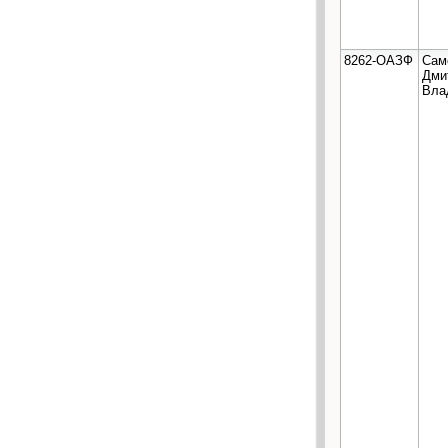
8262-ОАЗФ
Сам
Дми
Вла