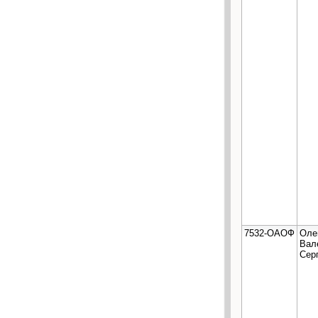
7532-ОАОФ
Оле
Вал
Сер