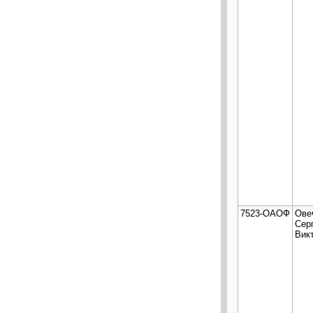
7523-ОАОФ
Ове
Сер
Вик