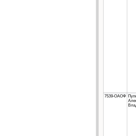
7539-ОАОФ
Пуп
Але
Вла