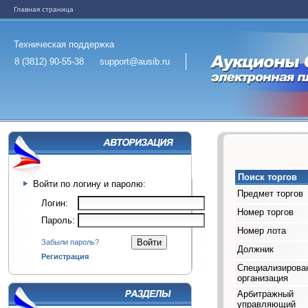
Главная страница
Техническая поддержка
8 (3812) 90-55-38
support@ausib.ru
Поиск торгов
Войти по логину и паролю:
Предмет торгов
Логин:
Номер торгов
Пароль:
Номер лота
Забыли пароль?
Должник
Регистрация
Специализирова
организация
Арбитражный
управляющий