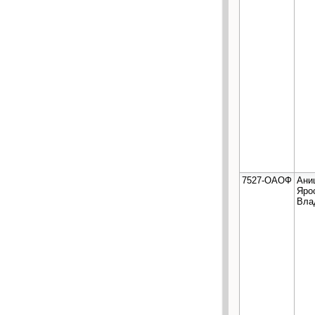
7527-ОАОФ
Ани
Яро
Вла