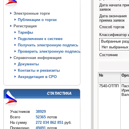
Дата начала пр
заявок
Электронные торги
Дата окончания
Публикации о торгах
приема заявок
Регистрация
Способ торгов
Тарифы
Классификатор 
Подключение к системе
Выбранные раз
Получить электронную подпись
Нет выбранных
Проверить электронную подпись
Состояние
Справочная информация
Документы
Контакты и реквизиты
№
Орг
Аккредитация в СРО
7540-ОТПП
Пас
Ири
Вал
Участников
38929
Всего
52365
лотов
На сумму
272 034 862 851
руб.
Проведено
49491
лотов