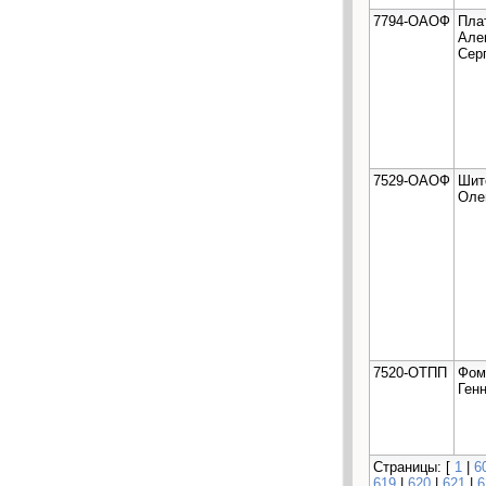
7794-ОАОФ
Пла
Але
Сер
7529-ОАОФ
Шит
Оле
7520-ОТПП
Фом
Ген
Страницы: [
1
|
6
619
|
620
|
621
|
6