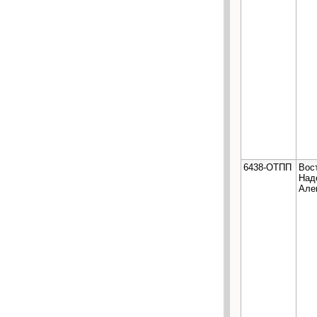
6438-ОТПП
Вос
Над
Але