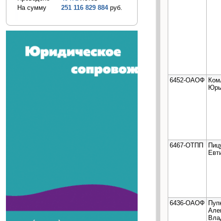
На сумму
251 116 829 884
руб.
6452-ОАОФ
Ком
Юрь
6467-ОТПП
Пиц
Евт
6436-ОАОФ
Пуп
Але
Вла