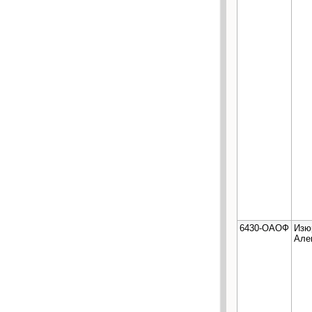
6430-ОАОФ
Изю
Але