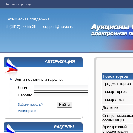
Главная страница
Техническая поддержка
8 (3812) 90-55-38
support@ausib.ru
Поиск торгов
Войти по логину и паролю:
Предмет торгов
Логин:
Номер торгов
Пароль:
Номер лота
Забыли пароль?
Должник
Регистрация
Специализирова
организация
Арбитражный
управляющий