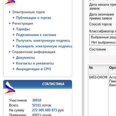
Дата начала пр
заявок
Электронные торги
Дата окончания
Публикации о торгах
приема заявок
Регистрация
Способ торгов
Тарифы
Классификатор 
Подключение к системе
Выбранные раз
Получить электронную подпись
Нет выбранных
Проверить электронную подпись
Состояние
Справочная информация
Документы
Контакты и реквизиты
№
Орг
Аккредитация в СРО
6453-ОАОФ
Аст
Пав
Вик
Участников
38918
Всего
52311
лотов
На сумму
272 005 689 873
руб.
Проведено
49471
лотов