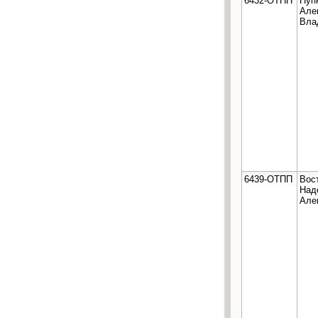
6432-ОТПП
Пуп
Але
Вла
6439-ОТПП
Вос
Над
Але