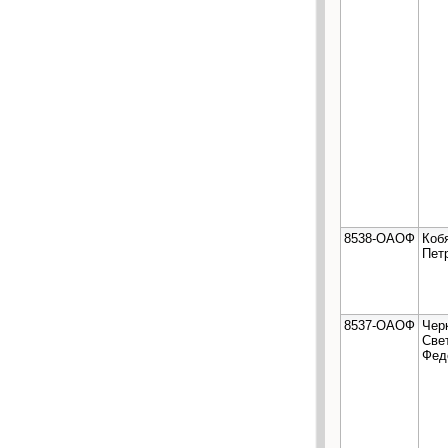
8538-ОАОФ
Коб
Пет
8537-ОАОФ
Чер
Све
Фед